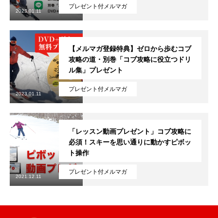
プレゼント付メルマガ
2023.01.11
鷲ヶ岳＆高鷲スノーパーク
宮城山形
【メルマガ登録特典】ゼロから歩むコブ
攻略の道・別巻「コブ攻略に役立つドリ
岩手高原
ル集」プレゼント
プレゼント付メルマガ
白馬五竜FA
2023.01.11
レッスンテーマから選ぶ
Lesson Theme
「レッスン動画プレゼント」コブ攻略に
初級1
必須！スキーを思い通りに動かすピボッ
ト操作
初級2
プレゼント付メルマガ
2021.12.11
中級1
中級2