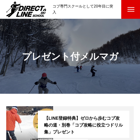
コブ専門スクールとして20年目に突
入
スクールについて知る
Directline Ski School
コンセプトと開催スキー場
プレゼント付メルマガ
参加までの流れ
レッスン料金
参加費のお支払い
各会場の集合場所
【LINE登録特典】ゼロから歩むコブ攻
スキー場から選ぶ
Ski Area
略の道・別巻「コブ攻略に役立つドリル
集」プレゼント
尾瀬岩鞍