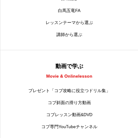
常時メルマガ
白馬五竜FA
レッスンテーマから選ぶ
講師から選ぶ
お問合せ
特定商取引法に基づく表記
プライバシーポリシー
会社
動画で学ぶ
Movie & Onlinelesson
プレゼント「コブ攻略に役立つドリル集」
コブ斜面の滑り方動画
コブレッスン動画&DVD
コブ専門YouTubeチャンネル