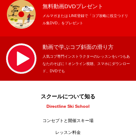
無料動画DVDプレゼント
特別講座
メルマガまたは LINE登録で「コブ攻略に役立つドリ
ル集DVD」をプレゼント
PV
講師から選ぶ
Instructor
動画で学ぶコブ斜面の滑り方
インストラクター募集
人気コブ専門インストラクターのレッスンをいつもあ
なたのそばに！オンライン視聴、スマホにダウンロー
ド、DVDでも
インストラクター一覧
コブレッスン参加のお客様の声
Review
スクールについて知る
レッスンレポート
Report
Directline Ski School
よくある質問
FAQ
コンセプトと開催スキー場
レッスン内容について
レッスン料金