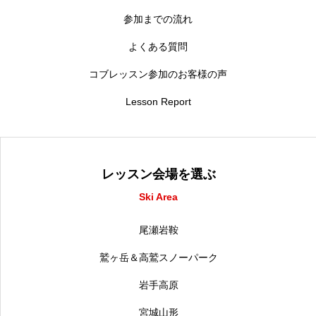
参加までの流れ
レッスン周辺に関して
よくある質問
お申し込みについて
コブレッスン参加のお客様の声
動画で学ぶ
Movie
Lesson Report
最新レッスン動画
レッスン動画一覧
レッスン会場を選ぶ
Ski Area
コブ斜面の滑り方解説動画
Online Store
尾瀬岩鞍
無料プレゼント動画
Movie
鷲ヶ岳＆高鷲スノーパーク
プレゼント
Present
岩手高原
プレゼント付メルマガ
宮城山形