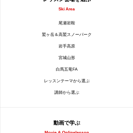
Ski Area
尾瀬岩鞍
鷲ヶ岳＆高鷲スノーパーク
岩手高原
宮城山形
白馬五竜FA
レッスンテーマから選ぶ
講師から選ぶ
動画で学ぶ
Movie & Onlinelesson