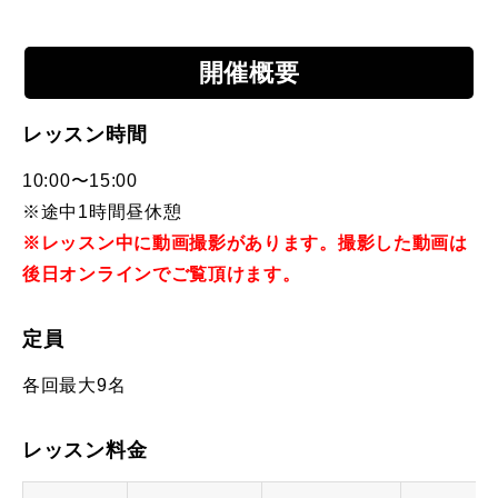
常時メルマガ
開催概要
レッスン時間
お問合せ
特定商取引法に基づく表記
プライバシーポリシー
会社
10:00〜15:00
※途中1時間昼休憩
※レッスン中に動画撮影があります。撮影した動画は
後日オンラインでご覧頂けます。
定員
各回最大9名
レッスン料金