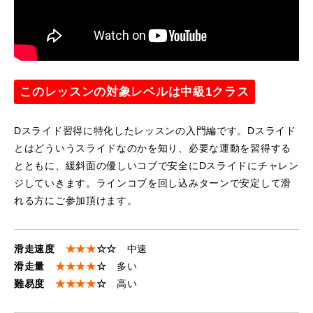
レッスン周辺に関して
お申し込みについて
このレッスンの対象レベルは中級1クラス
動画で学ぶ
Movie
最新レッスン動画
Dスライド習得に特化したレッスンの入門編です。Dスライド
とはどういうスライドなのかを知り、必要な運動を習得する
レッスン動画一覧
とともに、緩斜面の優しいコブで安全にDスライドにチャレン
ジしていきます。ラインコブを回し込みターンで安定して滑
コブ斜面の滑り方解説動画
Online Store
れる方にご参加頂けます。
無料プレゼント動画
Movie
滑走速度
★★★
☆☆
中速
滑走量
★★★★
☆
多い
プレゼント
Present
難易度
★★★★
☆
高い
プレゼント付メルマガ