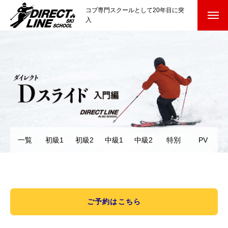
コブ専門スクールとして20年目に突
入
スクールについて知る
Directline Ski School
コンセプトと開催スキー場
参加までの流れ
レッスン料金
一覧
初級1
初級2
中級1
中級2
特別
PV
参加費のお支払い
各会場の集合場所
スキー場から選ぶ
Ski Area
ご予約はこちら
尾瀬岩鞍