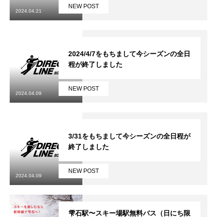
NEW POST
2024.04.21
鷲ヶ岳＆高鷲スノーパーク
宮城山形
2024/4/7をもちまして今シーズンの全日
程が終了しました
岩手高原
NEW POST
白馬五竜FA
2024.04.09
レッスンテーマから選ぶ
Lesson Theme
3/31をもちまして今シーズンの全日程が
初級1
終了しました
初級2
NEW POST
2024.04.09
中級1
中級2
雫石駅〜スキー場駅無料バス（日にち限