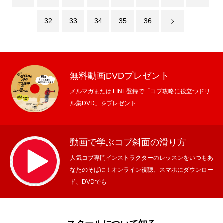
32
33
34
35
36
無料動画DVDプレゼント
メルマガまたは LINE登録で「コブ攻略に役立つドリ
ル集DVD」をプレゼント
動画で学ぶコブ斜面の滑り方
人気コブ専門インストラクターのレッスンをいつもあ
なたのそばに！オンライン視聴、スマホにダウンロー
ド、DVDでも