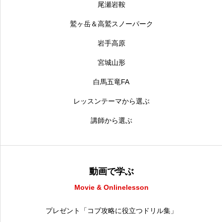
尾瀬岩鞍
鷲ヶ岳＆高鷲スノーパーク
岩手高原
宮城山形
白馬五竜FA
レッスンテーマから選ぶ
講師から選ぶ
動画で学ぶ
Movie & Onlinelesson
プレゼント「コブ攻略に役立つドリル集」