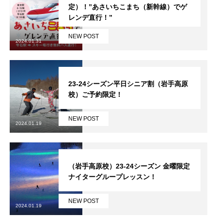
定）！”あさいちこまち（新幹線）でゲ
レンデ直行！”
特別講座
NEW POST
PV
2024.01.31
講師から選ぶ
Instructor
23-24シーズン平日シニア割（岩手高原
インストラクター募集
校）ご予約限定！
インストラクター一覧
NEW POST
2024.01.19
コブレッスン参加のお客様の声
Review
レッスンレポート
Report
（岩手高原校）23-24シーズン 金曜限定
ナイターグループレッスン！
よくある質問
FAQ
NEW POST
2024.01.19
レッスン内容について