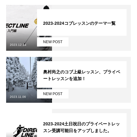
レッスン周辺に関して
2023-2024コブレッスンのテーマ一覧
お申し込みについて
動画で学ぶ
Movie
NEW POST
2023.12.14
最新レッスン動画
レッスン動画一覧
奥村尚之のコブ上級レッスン、プライベ
ートレッスンを追加！
コブ斜面の滑り方解説動画
Online Store
NEW POST
2023.11.06
無料プレゼント動画
Movie
プレゼント
Present
2023-2024土日祝日のプライベートレッ
スン受講可能日をアップしました。
プレゼント付メルマガ