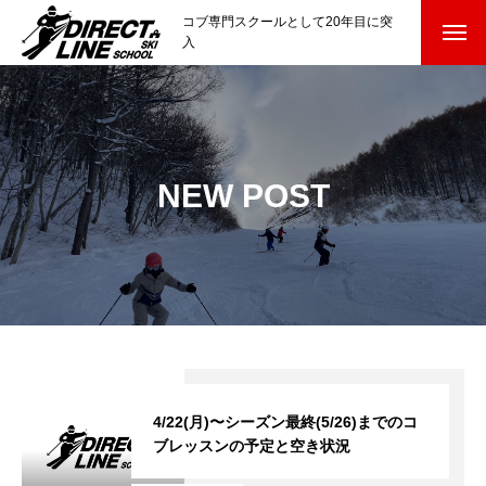
コブ専門スクールとして20年目に突
入
スクールについて知る
Directline Ski School
コンセプトと開催スキー場
NEW POST
参加までの流れ
レッスン料金
参加費のお支払い
各会場の集合場所
スキー場から選ぶ
Ski Area
4/22(月)〜シーズン最終(5/26)までのコ
ブレッスンの予定と空き状況
尾瀬岩鞍