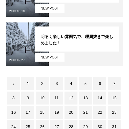
NEW POST
常時メルマガ
2013.03.10
明るく楽しい雰囲気で、理屈抜きで楽し
お問合せ
特定商取引法に基づく表記
プライバシーポリシー
会社
めました！
NEW POST
2013.02.27
1
2
3
4
5
6
7
8
9
10
11
12
13
14
15
16
17
18
19
20
21
22
23
24
25
26
27
28
29
30
31