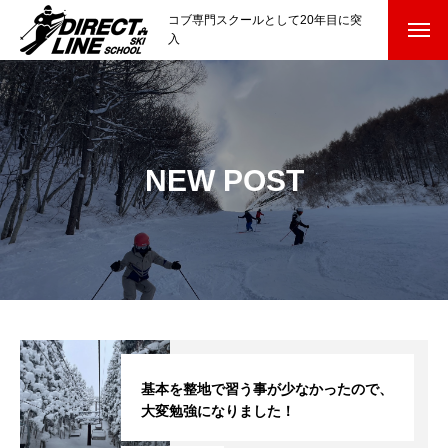
コブ専門スクールとして20年目に突
入
スクールについて知る
Directline Ski School
コンセプトと開催スキー場
NEW POST
参加までの流れ
レッスン料金
参加費のお支払い
各会場の集合場所
スキー場から選ぶ
Ski Area
基本を整地で習う事が少なかったので、
大変勉強になりました！
尾瀬岩鞍