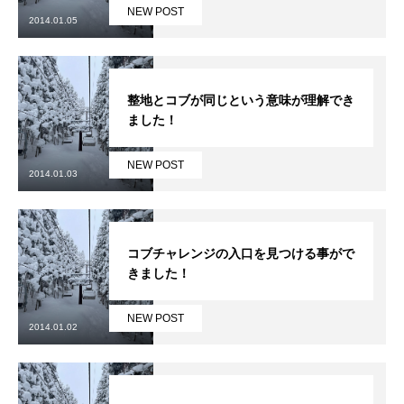
NEW POST
2014.01.05
鷲ヶ岳＆高鷲スノーパーク
宮城山形
整地とコブが同じという意味が理解でき
ました！
岩手高原
NEW POST
白馬五竜FA
2014.01.03
レッスンテーマから選ぶ
Lesson Theme
コブチャレンジの入口を見つける事がで
初級1
きました！
初級2
NEW POST
2014.01.02
中級1
中級2