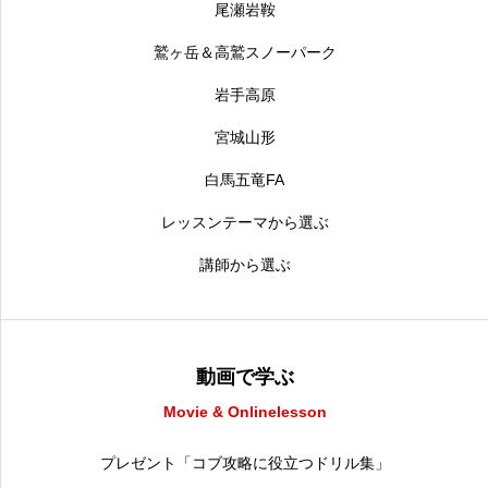
尾瀬岩鞍
鷲ヶ岳＆高鷲スノーパーク
岩手高原
宮城山形
白馬五竜FA
レッスンテーマから選ぶ
講師から選ぶ
動画で学ぶ
Movie & Onlinelesson
プレゼント「コブ攻略に役立つドリル集」