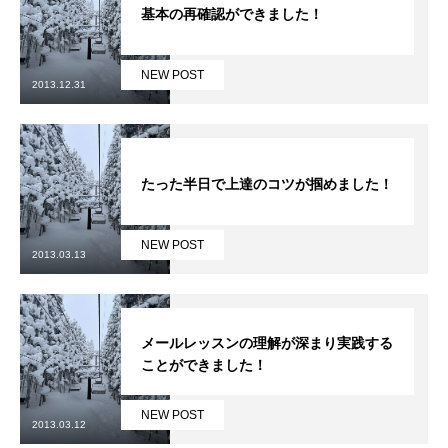
基本の再確認ができました！
特別講座
NEW POST
PV
2013.12.31
講師から選ぶ
Instructor
たった半日で上達のコツが掴めました！
インストラクター募集
インストラクター一覧
NEW POST
2013.03.13
コブレッスン参加のお客様の声
Review
レッスンレポート
Report
メールレッスンの理解が深まり実践する
ことができました！
よくある質問
FAQ
NEW POST
2013.03.12
レッスン内容について