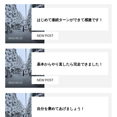
レッスン周辺に関して
はじめて連続ターンができて感激です！
お申し込みについて
動画で学ぶ
Movie
NEW POST
2013.03.12
最新レッスン動画
レッスン動画一覧
基本からやり直したら完走できました！
コブ斜面の滑り方解説動画
Online Store
NEW POST
2013.03.12
無料プレゼント動画
Movie
プレゼント
Present
自分を褒めてあげましょう！
プレゼント付メルマガ