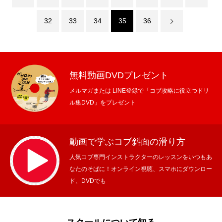
32
33
34
35
36
無料動画DVDプレゼント
メルマガまたは LINE登録で「コブ攻略に役立つドリ
ル集DVD」をプレゼント
動画で学ぶコブ斜面の滑り方
人気コブ専門インストラクターのレッスンをいつもあ
なたのそばに！オンライン視聴、スマホにダウンロー
ド、DVDでも