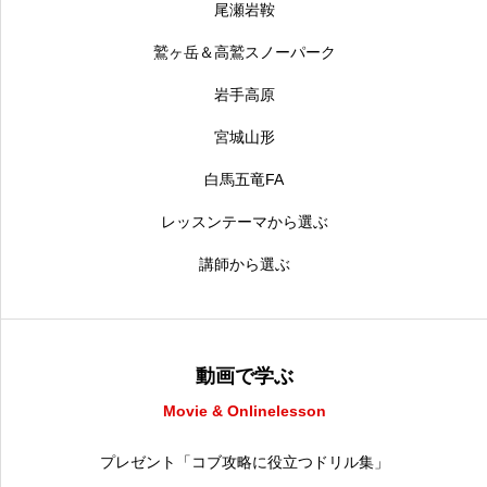
尾瀬岩鞍
鷲ヶ岳＆高鷲スノーパーク
岩手高原
宮城山形
白馬五竜FA
レッスンテーマから選ぶ
講師から選ぶ
動画で学ぶ
Movie & Onlinelesson
プレゼント「コブ攻略に役立つドリル集」