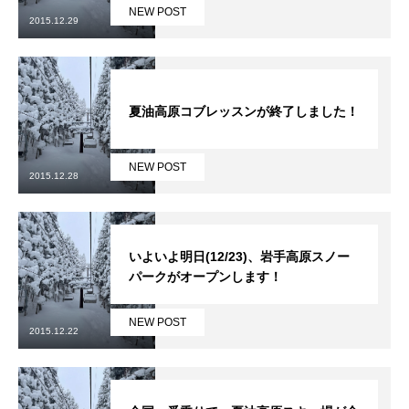
NEW POST
2015.12.29
鷲ヶ岳＆高鷲スノーパーク
宮城山形
夏油高原コブレッスンが終了しました！
岩手高原
NEW POST
白馬五竜FA
2015.12.28
レッスンテーマから選ぶ
Lesson Theme
いよいよ明日(12/23)、岩手高原スノー
初級1
パークがオープンします！
初級2
NEW POST
2015.12.22
中級1
中級2