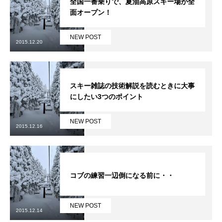
全国一番乗りで、夏油高原スキー場が全
面オープン！
特別講座
NEW POST
PV
2015.12.20
講師から選ぶ
Instructor
スキー雑誌の技術解説を読むときに大事
インストラクター募集
にしたい3つのポイント
インストラクター一覧
NEW POST
2015.12.16
コブレッスン参加のお客様の声
Review
レッスンレポート
Report
コブの練習一辺倒になる前に・・
よくある質問
FAQ
NEW POST
2015.12.14
レッスン内容について