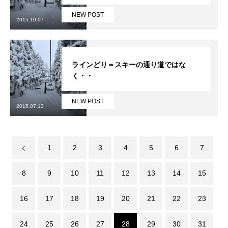
NEW POST
常時メルマガ
2015.10.07
ラインどり＝スキーの通り道ではな
お問合せ
特定商取引法に基づく表記
プライバシーポリシー
会社
く・・
NEW POST
2015.07.13
1
2
3
4
5
6
7
8
9
10
11
12
13
14
15
16
17
18
19
20
21
22
23
24
25
26
27
28
29
30
31