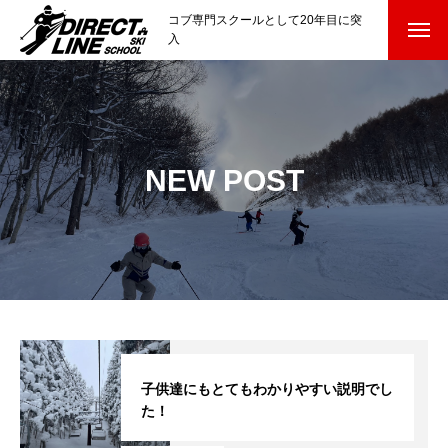
コブ専門スクールとして20年目に突
入
スクールについて知る
Directline Ski School
コンセプトと開催スキー場
NEW POST
参加までの流れ
レッスン料金
参加費のお支払い
各会場の集合場所
スキー場から選ぶ
Ski Area
子供達にもとてもわかりやすい説明でし
た！
尾瀬岩鞍