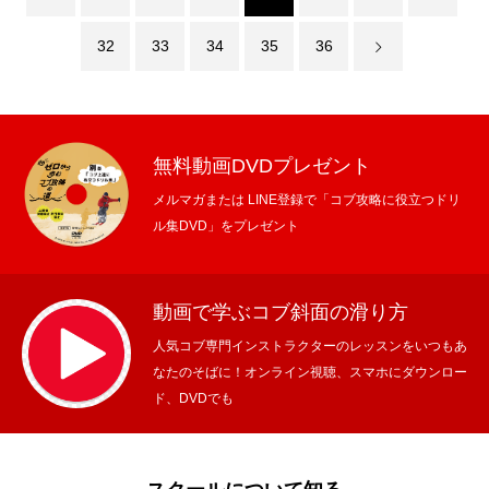
32
33
34
35
36
無料動画DVDプレゼント
メルマガまたは LINE登録で「コブ攻略に役立つドリ
ル集DVD」をプレゼント
動画で学ぶコブ斜面の滑り方
人気コブ専門インストラクターのレッスンをいつもあ
なたのそばに！オンライン視聴、スマホにダウンロー
ド、DVDでも