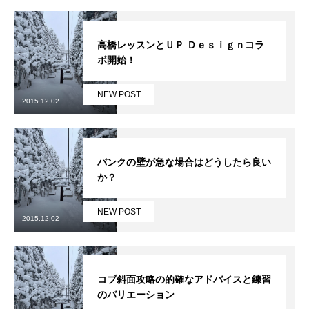
レッスン周辺に関して
高橋レッスンとＵＰ Ｄｅｓｉｇｎコラ
お申し込みについて
ボ開始！
動画で学ぶ
Movie
NEW POST
2015.12.02
最新レッスン動画
レッスン動画一覧
バンクの壁が急な場合はどうしたら良い
か？
コブ斜面の滑り方解説動画
Online Store
NEW POST
2015.12.02
無料プレゼント動画
Movie
プレゼント
Present
コブ斜面攻略の的確なアドバイスと練習
のバリエーション
プレゼント付メルマガ