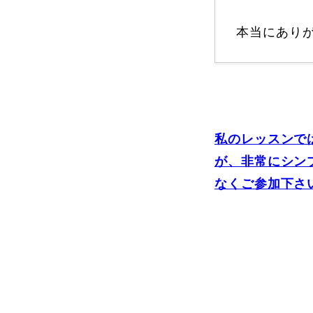
本当にあり
プレゼント
プレゼント付メルマガ
常時メルマガ
私のレッスンで
が、非常にシン
なくご参加下さい
お問合せ
特
会社概要