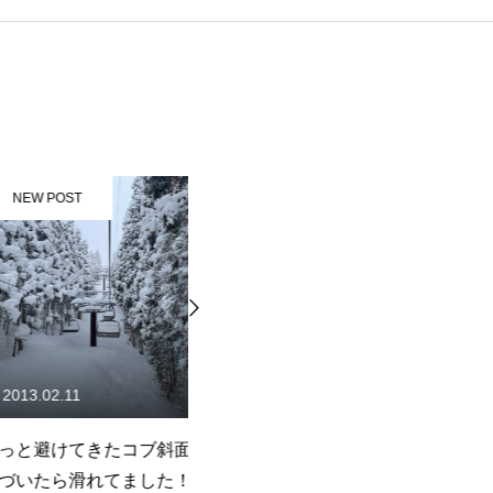
ST
NEW POST
11
2017.02.27
てきたコブ斜面が
コブを乗り越える動きを意識
目
滑れてました！
しただけで滑れるようになり
超