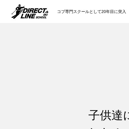
コブ専門スクールとして20年目に突入
スクールについて知る
コンセプトと開催スキー場
参加までの流
各会場の集合場所
子供達
スキー場から選ぶ