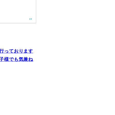
vie
Present
行っております
子様でも気兼ね