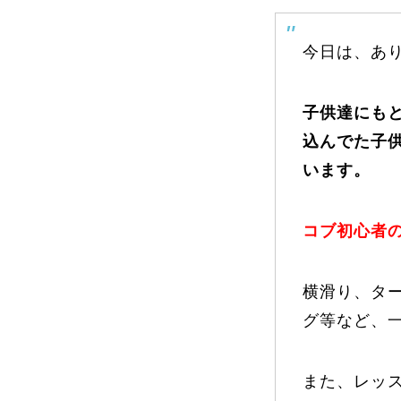
今日は、あ
よくある質問
子供達にも
込んでた子
レッスン内容について
レッスン周辺
います。
コブ初心者
動画で学ぶ
横滑り、タ
グ等など、
最新レッスン動画
レッスン動画
また、レッ