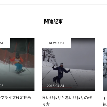
関連記事
NEW POST
NEW PO
2015.04.24
2013.02.
ズ検定動画
良いひねりと悪いひねりの作
ずっと避け
り方
気づいたら