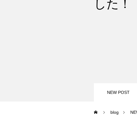
した！
尾瀬岩鞍
鷲ヶ岳＆高鷲
白馬五竜FA
レッスンテーマから選ぶ
NEW POST
blog
NE
初級1
初級2
特別講座
PV