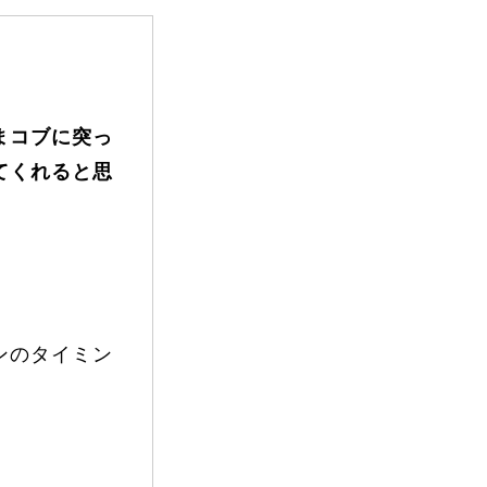
FAQ
まコブに突っ
てくれると思
Movie
ンのタイミン
無料プレゼント動画