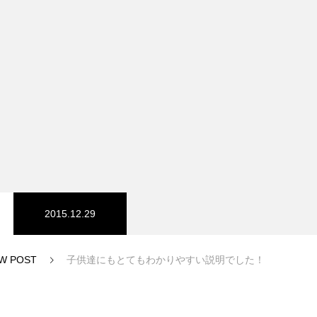
スノーパーク
宮城山形
2015.12.29
W POST
子供達にもとてもわかりやすい説明でした！
中級1