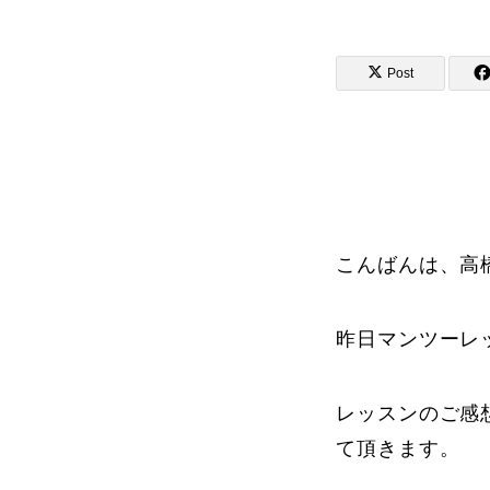
Post
講師から選ぶ
インストラクター募集
インストラク
こんばんは、高
昨日マンツーレ
コブレッスン参加のお客様の声
レッスンのご感
て頂きます。
レッスンレポート