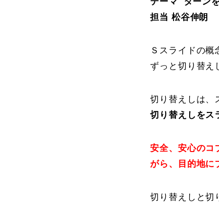
テーマ ターン
担当 松谷伸朗
プレゼント
Ｓスライドの概
ずっと切り替え
プレゼント付メルマガ
常時メルマガ
切り替えしは、
切り替えしをス
お問合せ
特
安全、安心のコ
会社概要
がら、目的地に
切り替えしと切