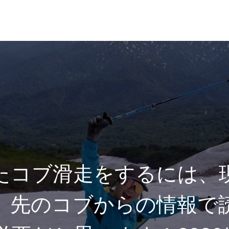
れ
レッスン料金
たコブ滑走をするには、
、先のコブからの情報で