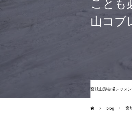
ことも必
山コブ
尾瀬岩鞍
鷲ヶ岳＆高鷲
白馬五竜FA
レッスンテーマから選ぶ
宮城山形会場レッスン
blog
宮
初級1
初級2
特別講座
PV