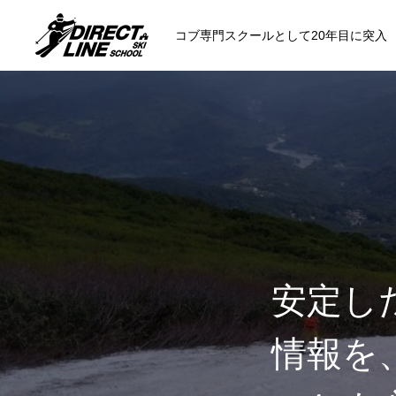
コブ専門スクールとして20年目に突入
スクールについて知る
コンセプトと開催スキー場
参加までの流
安定し
各会場の集合場所
情報を
スキー場から選ぶ