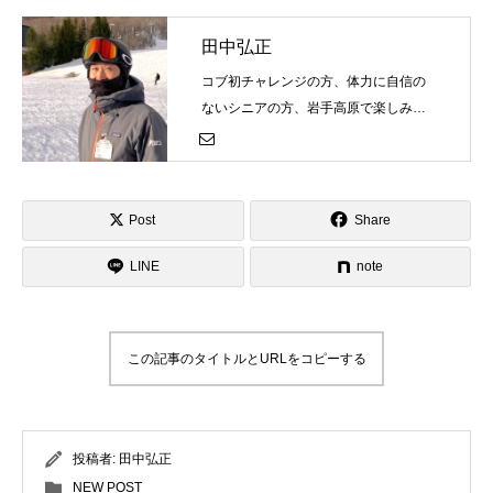
田中弘正
コブ初チャレンジの方、体力に自信の
ないシニアの方、岩手高原で楽しみな
がらコブにチャレンジしましょう！
Post
Share
LINE
note
この記事のタイトルとURLをコピーする
投稿者:
田中弘正
NEW POST