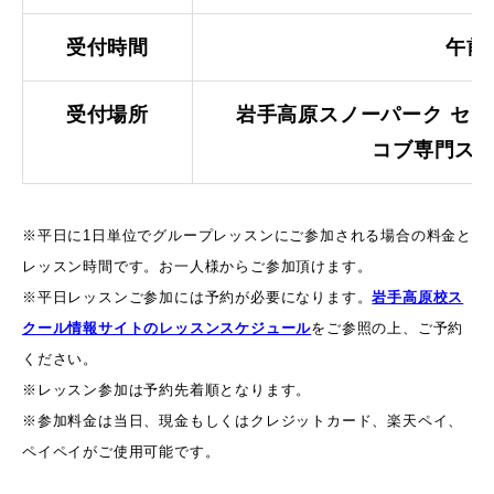
常時メルマガ
受付時間
午前9:
受付場所
岩手高原スノーパーク セン
お問合せ
特定商取引法に基づく表記
プライバシーポリシー
会社
コブ専門ス
※平日に1日単位でグループレッスンにご参加される場合の料金と
レッスン時間です。お一人様からご参加頂けます。
※平日レッスンご参加には予約が必要になります。
岩手高原校ス
クール情報サイトのレッスンスケジュール
をご参照の上、ご予約
ください。
※レッスン参加は予約先着順となります。
※参加料金は当日、現金もしくはクレジットカード、楽天ペイ、
ペイペイがご使用可能です。