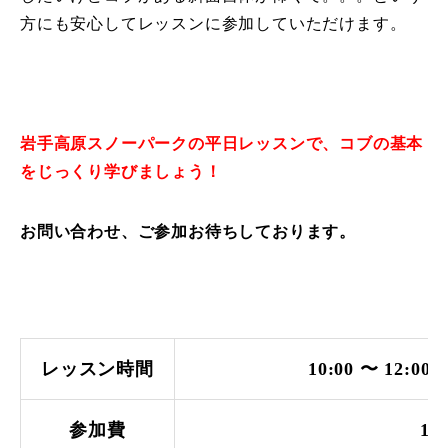
方にも安心してレッスンに参加していただけます。
レッスン周辺に関して
お申し込みについて
動画で学ぶ
Movie
岩手高原スノーパークの平日レッスンで、コブの基本
をじっくり学びましょう！
最新レッスン動画
お問い合わせ、ご参加お待ちしております。
レッスン動画一覧
コブ斜面の滑り方解説動画
Online Store
無料プレゼント動画
Movie
レッスン時間
10:00 〜 12:00 
プレゼント
Present
参加費
1日 
プレゼント付メルマガ