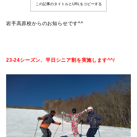
この記事のタイトルとURLをコピーする
鷲ヶ岳＆高鷲スノーパーク
岩手高原校からのお知らせです^^
宮城山形
岩手高原
白馬五竜FA
23-24シーズン、平日シニア割を実施します^^/
レッスンテーマから選ぶ
Lesson Theme
初級1
初級2
中級1
中級2