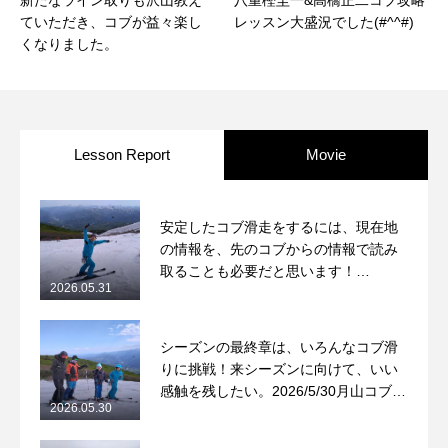
新たなライン取りも沢山教え
八重樫圭一&高橋正二コブ攻略
ていただき、コブが益々楽し
レッスン大盛況でした(#^^#)
くなりました。
Lesson Report
Movie
安定したコブ滑走をするには、現在地
の情報を、先のコブからの情報で読み
取ることも必要だと思います！
2026.05.31
2026/5/31月山コブレッスンレポート
シーズンの最終章は、いろんなコブ滑
りに挑戦！来シーズンに向けて、いい
感触を残したい。2026/5/30月山コブレ
2026.05.30
ッスンレポート