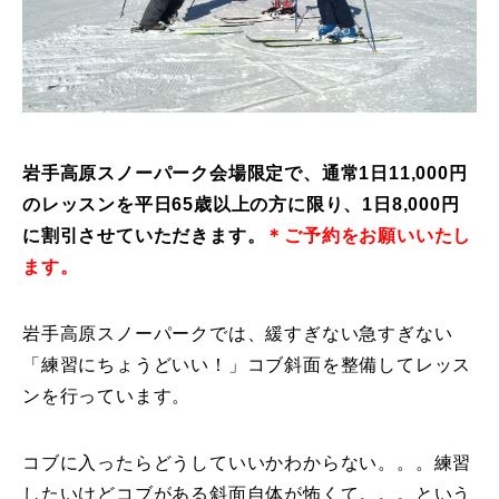
特別講座
PV
講師から選ぶ
Instructor
岩手高原スノーパーク会場限定で、通常1日11,000円
のレッスンを平日65歳以上の方に限り、1日8,000円
インストラクター募集
に割引させていただきます。
＊ご予約をお願いいたし
インストラクター一覧
ます。
コブレッスン参加のお客様の声
Review
岩手高原スノーパークでは、緩すぎない急すぎない
「練習にちょうどいい！」コブ斜面を整備してレッス
レッスンレポート
Report
ンを行っています。
よくある質問
FAQ
コブに入ったらどうしていいかわからない。。。練習
レッスン内容について
したいけどコブがある斜面自体が怖くて。。。という