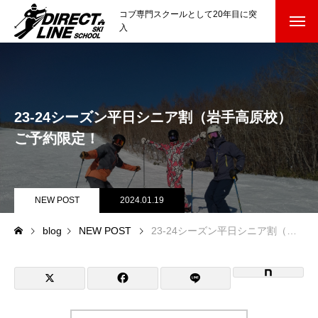
コブ専門スクールとして20年目に突
入
スクールについて知る
Directline Ski School
コンセプトと開催スキー場
23-24シーズン平日シニア割（岩手高原校）
参加までの流れ
ご予約限定！
レッスン料金
NEW POST
2024.01.19
参加費のお支払い
blog
NEW POST
23-24シーズン平日シニア割（岩手高原校）ご予約限定！
各会場の集合場所
スキー場から選ぶ
Ski Area
尾瀬岩鞍