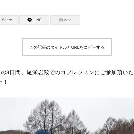
Share
LINE
note
この記事のタイトルとURLをコピーする
ター一覧
9,20,21の3日間、尾瀬岩鞍でのコブレッスンにご参加頂
た！