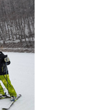
vie
Present