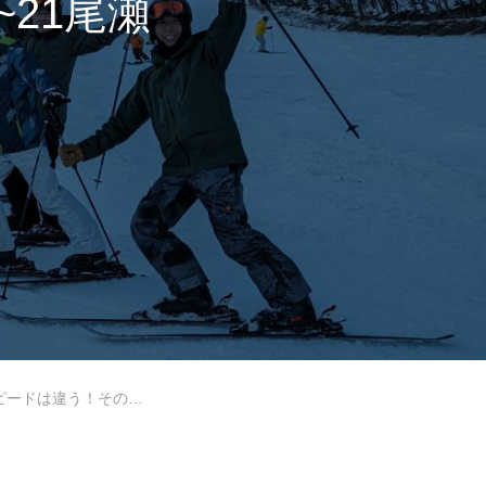
~21尾瀬
岩手高原
Lesson Theme
4.1.19~21尾瀬岩鞍レッスンレポート】
中級2