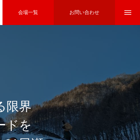
会場一覧
お問い合わせ
Directline Ski School
参加費のお支払い
る限界
ードを
Ski Area