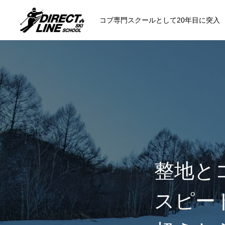
コブ専門スクールとして20年目に突入
スクールについて知る
コンセプトと開催スキー場
参加までの流
整地と
各会場の集合場所
スピー
スキー場から選ぶ