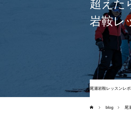
超えたら
岩鞍レ
尾瀬岩鞍
鷲ヶ岳＆高鷲
白馬五竜FA
レッスンテーマから選ぶ
尾瀬岩鞍レッスンレポ
blog
尾
初級1
初級2
特別講座
PV