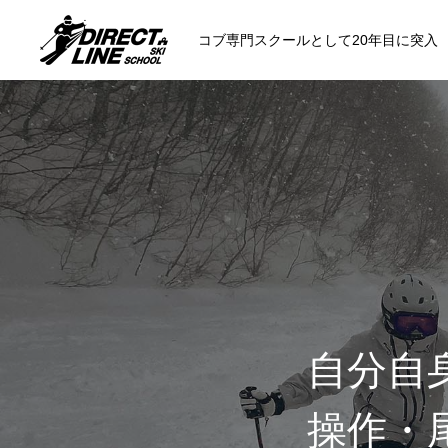
コブ専門スクールとして20年目に突入
スクールについて知る
コンセプトと開催スキー場
参加までの流
各会場の集合場所
自分自
操作・
スキー場から選ぶ