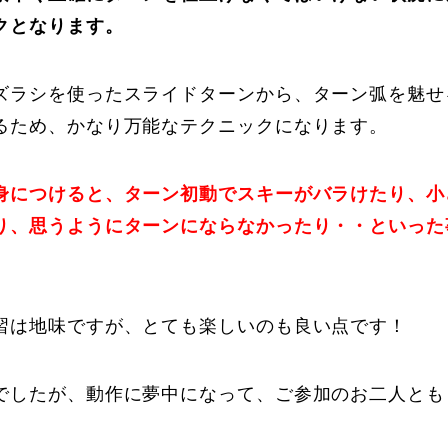
クとなります。
ズラシを使ったスライドターンから、ターン弧を魅せ
るため、かなり万能なテクニックになります。
に関して
お申し込みについて
身につけると、ターン初動でスキーがバラけたり、小
り、思うようにターンにならなかったり・・といった
習は地味ですが、とても楽しいのも良い点です！
でしたが、動作に夢中になって、ご参加のお二人とも
一覧
コブ斜面の滑り方解説動画