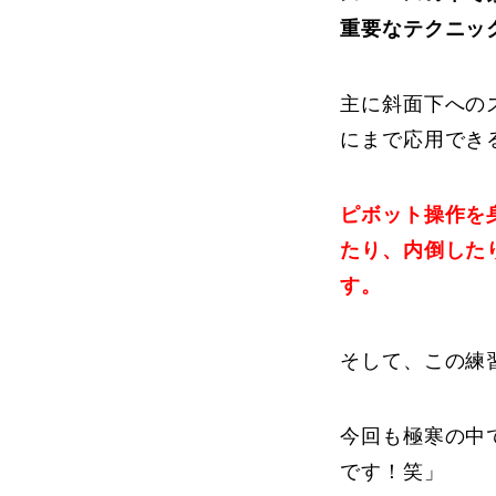
重要なテクニッ
よくある質問
主に斜面下への
にまで応用でき
レッスン内容について
レッスン周辺
ピボット操作を
たり、内倒した
す。
動画で学ぶ
そして、この練
今回も極寒の中
最新レッスン動画
レッスン動画
です！笑」