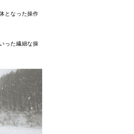
vie
体となった操作
Present
いった繊細な操