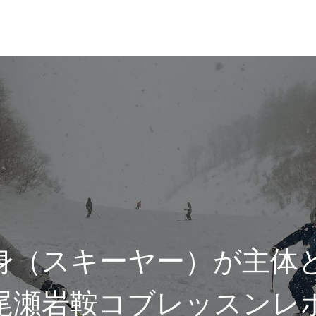
れ
レッスン料金
身（スキーヤー）が主体
尾瀬岩鞍コブレッスンレ