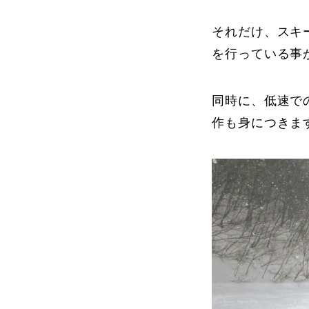
それだけ、スキ
プレゼント
を行っている事
同時に、低速で
プレゼント付メルマガ
常時メルマガ
作も身につきま
お問合せ
特
会社概要