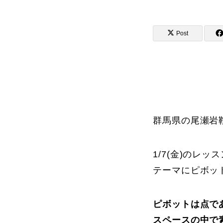
Post
講師から選ぶ
インストラクター募集
インストラク
群馬県の尾瀬岩
1/7(金)のレ
コブレッスン参加のお客様の声
テーマにピボッ
ピボットは点で
レッスンレポート
スペースの中で