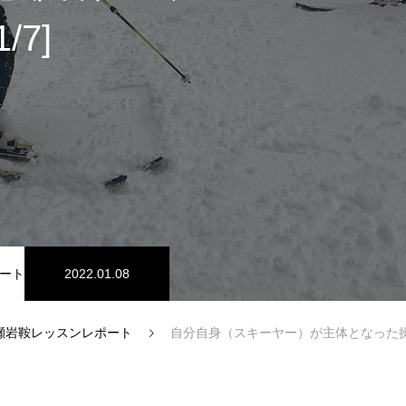
1/7]
スノーパーク
宮城山形
ート
2022.01.08
瀬岩鞍レッスンレポート
自分自身（スキーヤー）が主体となった操作・尾瀬岩鞍コブレッスン
中級1