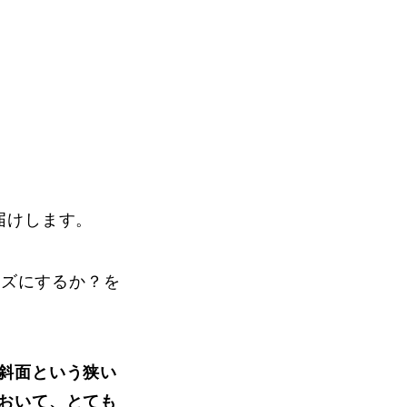
Instructor
届けします。
ーズにするか？を
Review
斜面という狭い
Report
おいて、とても