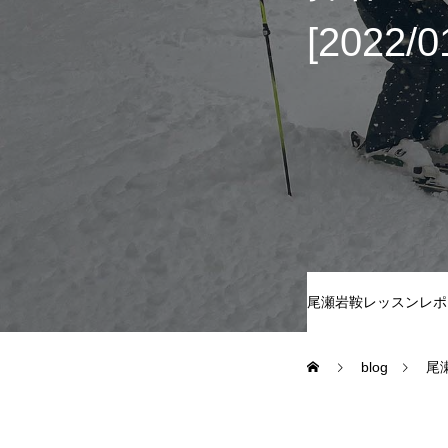
[2022/0
尾瀬岩鞍
鷲ヶ岳＆高鷲
白馬五竜FA
レッスンテーマから選ぶ
尾瀬岩鞍レッスンレポ
blog
尾
初級1
初級2
特別講座
PV