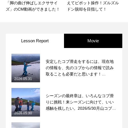
「脚の曲げ伸ばしエクササイ
えてピポット操作！ズルズル
ズ」のCM動画ができました！
ドン脱却を目指して！
Lesson Report
Movie
安定したコブ滑走をするには、現在地
の情報を、先のコブからの情報で読み
取ることも必要だと思います！
2026.05.31
2026/5/31月山コブレッスンレポート
シーズンの最終章は、いろんなコブ滑
りに挑戦！来シーズンに向けて、いい
感触を残したい。2026/5/30月山コブレ
2026.05.30
ッスンレポート