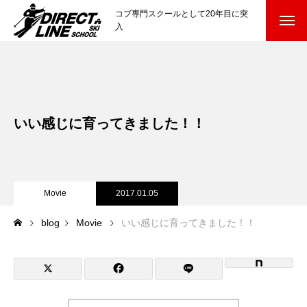
コブ専門スクールとして20年目に突
入
スクールについて知る
Directline Ski School
コンセプトと開催スキー場
いい感じに育ってきました！！
参加までの流れ
レッスン料金
Movie
2017.01.05
参加費のお支払い
blog
Movie
いい感じに育ってきました！！
各会場の集合場所
スキー場から選ぶ
Ski Area
尾瀬岩鞍