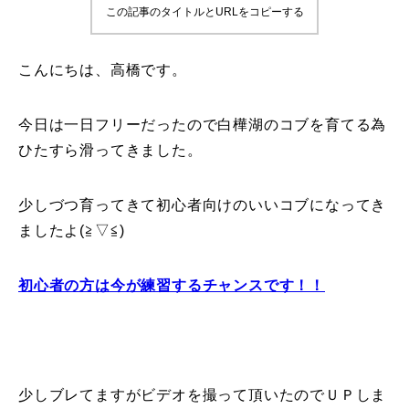
この記事のタイトルとURLをコピーする
鷲ヶ岳＆高鷲スノーパーク
こんにちは、高橋です。
宮城山形
岩手高原
今日は一日フリーだったので白樺湖のコブを育てる為
ひたすら滑ってきました。
白馬五竜FA
少しづつ育ってきて初心者向けのいいコブになってき
レッスンテーマから選ぶ
Lesson Theme
ましたよ(≧▽≦)
初級1
初心者の方は今が練習するチャンスです！！
初級2
中級1
少しブレてますがビデオを撮って頂いたのでＵＰしま
中級2