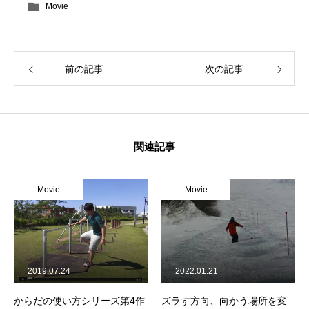
Movie
常時メルマガ
前の記事
次の記事
お問合せ
特定商取引法に基づく表記
プライバシーポリシー
会社
関連記事
Movie
Movie
2019.07.24
2022.01.21
からだの使い方シリーズ第4作
ズラす方向、向かう場所を変