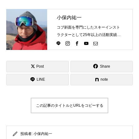
レッスン周辺に関して
小保内祐一
お申し込みについて
コブ斜面を専門にしたスキーインスト
ラクターとして25年以上の活動実績。
動画で学ぶ
Movie
Directlineスキースクール代表として、
スキーインストラクターが職業選択の
最新レッスン動画
一つになる世界を目指し活動中。
Post
Share
レッスン動画一覧
LINE
note
コブ斜面の滑り方解説動画
Online Store
無料プレゼント動画
Movie
この記事のタイトルとURLをコピーする
プレゼント
Present
プレゼント付メルマガ
投稿者:
小保内祐一