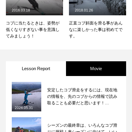
2016.03.18
2018.01.26
コブに当たるときは、姿勢が
正直コブ斜面を滑る事があん
低くなりすぎない事を意識し
なに楽しかった事は初めてで
てみましょう！
す。
Lesson Report
Movie
安定したコブ滑走をするには、現在地
の情報を、先のコブからの情報で読み
取ることも必要だと思います！
2026.05.31
2026/5/31月山コブレッスンレポート
シーズンの最終章は、いろんなコブ滑
りに挑戦！来シーズンに向けて、いい