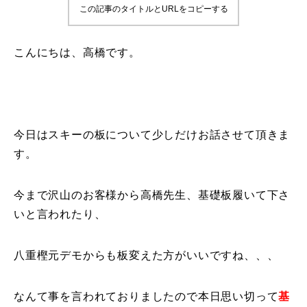
この記事のタイトルとURLをコピーする
鷲ヶ岳＆高鷲スノーパーク
こんにちは、高橋です。
宮城山形
岩手高原
白馬五竜FA
今日はスキーの板について少しだけお話させて頂きま
す。
レッスンテーマから選ぶ
Lesson Theme
初級1
今まで沢山のお客様から高橋先生、基礎板履いて下さ
いと言われたり、
初級2
八重樫元デモからも板変えた方がいいですね、、、
中級1
なんて事を言われておりましたので本日思い切って
基
中級2