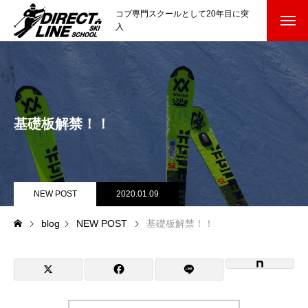
コブ専門スクールとして20年目に突
入
スクールについて知る
Directline Ski School
コンセプトと開催スキー場
基礎板解禁！！
参加までの流れ
レッスン料金
NEW POST
2020.01.09
参加費のお支払い
blog
NEW POST
基礎板解禁！！
各会場の集合場所
スキー場から選ぶ
Ski Area
尾瀬岩鞍