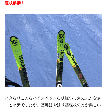
礎板解禁！！
特別講座
PV
講師から選ぶ
Instructor
インストラクター募集
インストラクター一覧
コブレッスン参加のお客様の声
Review
レッスンレポート
Report
よくある質問
FAQ
いきなりこんなハイスペックな板履いて大丈夫かなぁ
レッスン内容について
～と不安でしたが、整地はやはり基礎板の方が楽しい