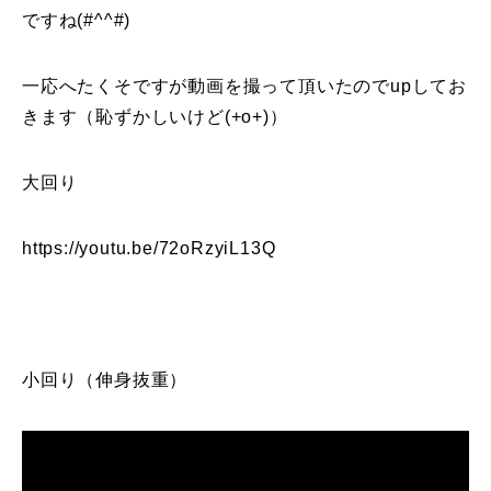
ですね(#^^#)
レッスン周辺に関して
一応へたくそですが動画を撮って頂いたのでupしてお
お申し込みについて
きます（恥ずかしいけど(+o+)）
動画で学ぶ
Movie
大回り
最新レッスン動画
https://youtu.be/72oRzyiL13Q
レッスン動画一覧
コブ斜面の滑り方解説動画
Online Store
無料プレゼント動画
Movie
小回り（伸身抜重）
プレゼント
Present
プレゼント付メルマガ