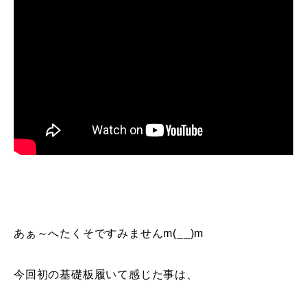
常時メルマガ
お問合せ
特定商取引法に基づく表記
プライバシーポリシー
会社
あぁ～へたくそですみませんm(__)m
今回初の基礎板履いて感じた事は、