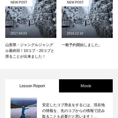
NEW POST
NEW POST
2017.04.03
2016.12.10
山形県・ジャングルジャング
一般予約開始しました。
ル最終回！10コブ・20コブと
滑ることが出来ました！
Lesson Report
Movie
安定したコブ滑走をするには、現在地
の情報を、先のコブからの情報で読み
取ることも必要だと思います！