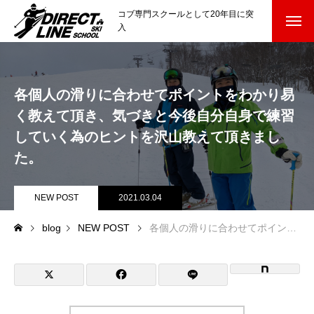
コブ専門スクールとして20年目に突
入
スクールについて知る
Directline Ski School
各個人の滑りに合わせてポイントをわかり易
コンセプトと開催スキー場
く教えて頂き、気づきと今後自分自身で練習
参加までの流れ
していく為のヒントを沢山教えて頂きまし
た。
レッスン料金
NEW POST
2021.03.04
参加費のお支払い
blog
NEW POST
各個人の滑りに合わせてポイントをわかり易く教えて頂き、気づきと今後自分自身で練習していく為のヒントを沢山教えて頂きました。
各会場の集合場所
スキー場から選ぶ
Ski Area
尾瀬岩鞍