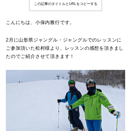
この記事のタイトルとURLをコピーする
鷲ヶ岳＆高鷲スノーパーク
こんにちは、小保内雅行です。
宮城山形
岩手高原
2月に山形県ジャングル・ジャングルでのレッスンに
ご参加頂いた松村様より、レッスンの感想を頂きまし
白馬五竜FA
たのでご紹介させて頂きます！
レッスンテーマから選ぶ
Lesson Theme
初級1
初級2
中級1
中級2