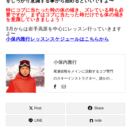
をしっかり意識する事から始めるといいですよ〜
常時メルマガ
特にコブに当たった時の体の傾き、ズレている時も必
要ですが、まずはコブに当たった時だけでも体の傾き
を意識していきましょう！
3月からは岩手高原を中心にレッスン行っていきます
よ〜
お問合せ
特定商取引法に基づく表記
プライバシーポリシー
会社
小保内雅行レッスンスケジュールはこちらから
小保内雅行
尾瀬岩鞍をメインに活動するコブ専門
のスキーインストラクター。誰かの評
価を気にするものではなく自分の世界
観を表現するのがスキーそしてコブ。
一緒にスキーを楽しみましょう！そし
て、自分のコブスタイルを見つけませ
Post
Share
んか？ゲレンデで見かけたらお気軽に
LINE
お声がけください！
note