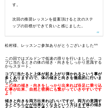
す。
レッスン周辺に関して
次回の推奨レッスンを提案頂けると次のステ
お申し込みについて
ップの目標ができて良いと感じました。
動画で学ぶ
Movie
最新レッスン動画
松村様、レッスンご参加ありがとうございました^^
レッスン動画一覧
この回ではズルドンで低速の滑りを行いましたが、コ
ブに当たるときの体の傾き・向きをしっかり意識する
からスタート。
コブ斜面の滑り方解説動画
Online Store
コブに当たると上体が起き上がり弾かれるという事が
多くありますので、体の傾きと向きを徹底的に行いま
無料プレゼント動画
Movie
した^^
この体の傾き・向きをしっかり出来れば谷足に乗り込
む事が出来、自然と密脚にも繋がっていきやすいです
プレゼント
Present
よ！
傾きと向きを両方出来ればいいですが、両方の意識す
プレゼント付メルマガ
るとどちらかが出来なくなるという方はまず体の傾き