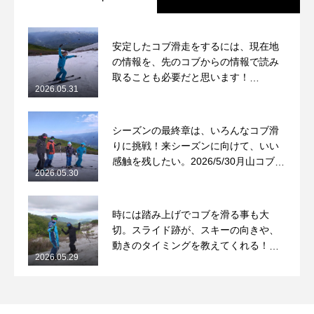
安定したコブ滑走をするには、現在地
の情報を、先のコブからの情報で読み
取ることも必要だと思います！
2026.05.31
2026/5/31月山コブレッスンレポート
シーズンの最終章は、いろんなコブ滑
りに挑戦！来シーズンに向けて、いい
感触を残したい。2026/5/30月山コブレ
2026.05.30
ッスンレポート
時には踏み上げでコブを滑る事も大
切。スライド跡が、スキーの向きや、
動きのタイミングを教えてくれる！
2026.05.29
2026/5/29月山コブレッスンレポート