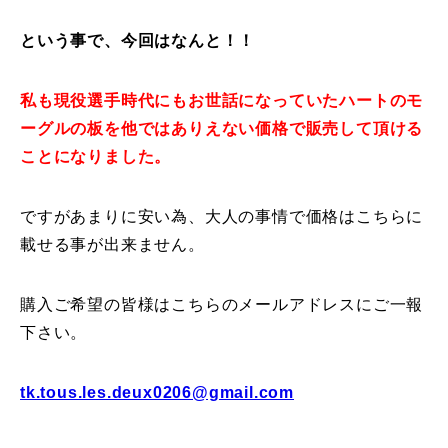
レッスン周辺に関して
という事で、今回はなんと！！
お申し込みについて
私も現役選手時代にもお世話になっていたハートのモ
ーグルの板を他ではありえない価格で販売して頂ける
動画で学ぶ
Movie
ことになりました。
最新レッスン動画
ですがあまりに安い為、大人の事情で価格はこちらに
レッスン動画一覧
載せる事が出来ません。
コブ斜面の滑り方解説動画
Online Store
購入ご希望の皆様はこちらのメールアドレスにご一報
下さい。
無料プレゼント動画
Movie
プレゼント
Present
tk.tous.les.deux0206@gmail.com
プレゼント付メルマガ