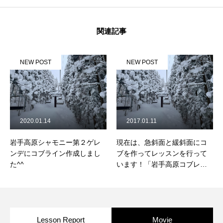
関連記事
NEW POST
NEW POST
2020.01.14
2017.01.11
岩手高原シャモニー第２ゲレ
現在は、急斜面と緩斜面にコ
ンデにコブライン作成しまし
ブを作ってレッスンを行って
た^^
います！「岩手高原コブレッ
スン」
Lesson Report
Movie