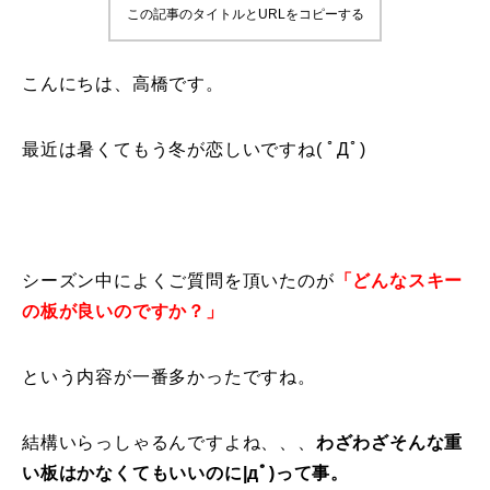
この記事のタイトルとURLをコピーする
鷲ヶ岳＆高鷲スノーパーク
こんにちは、高橋です。
宮城山形
岩手高原
最近は暑くてもう冬が恋しいですね( ﾟДﾟ)
白馬五竜FA
レッスンテーマから選ぶ
Lesson Theme
シーズン中によくご質問を頂いたのが
「どんなスキー
初級1
の板が良いのですか？」
初級2
という内容が一番多かったですね。
中級1
結構いらっしゃるんですよね、、、
わざわざそんな重
い板はかなくてもいいのに|дﾟ)って事。
中級2