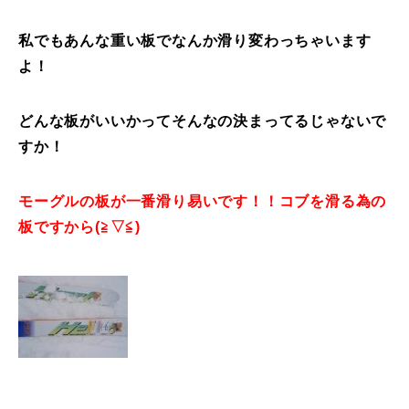
特別講座
私でもあんな重い板でなんか滑り変わっちゃいます
よ！
PV
どんな板がいいかってそんなの決まってるじゃないで
講師から選ぶ
Instructor
すか！
インストラクター募集
モーグルの板が一番滑り易いです！！コブを滑る為の
インストラクター一覧
板ですから(≧▽≦)
コブレッスン参加のお客様の声
Review
レッスンレポート
Report
よくある質問
FAQ
レッスン内容について