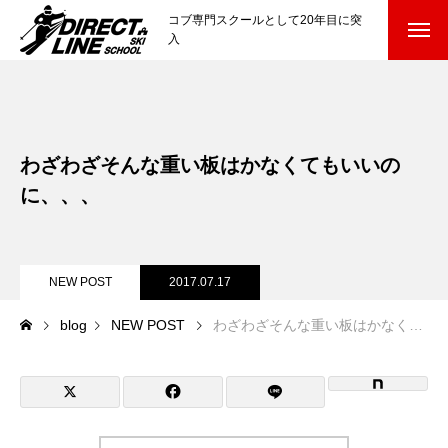
コブ専門スクールとして20年目に突
入
スクールについて知る
Directline Ski School
コンセプトと開催スキー場
わざわざそんな重い板はかなくてもいいの
参加までの流れ
に、、、
レッスン料金
NEW POST
2017.07.17
参加費のお支払い
blog
NEW POST
わざわざそんな重い板はかなくてもいいのに、、、
各会場の集合場所
スキー場から選ぶ
Ski Area
尾瀬岩鞍