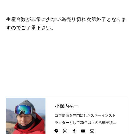
常時メルマガ
生産台数が非常に少ない為売り切れ次第終了となりま
すのでご了承下さい。
お問合せ
特定商取引法に基づく表記
プライバシーポリシー
会社
小保内祐一
コブ斜面を専門にしたスキーインスト
ラクターとして25年以上の活動実績。
Directlineスキースクール代表として、