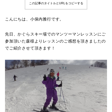
この記事のタイトルとURLをコピーする
鷲ヶ岳＆高鷲スノーパーク
こんにちは、小保内雅行です。
宮城山形
岩手高原
先日、かぐらスキー場でのマンツーマンレッスンにご
参加頂いた森様よりレッスンのご感想を頂きましたの
白馬五竜FA
でご紹介させて頂きます！
レッスンテーマから選ぶ
Lesson Theme
初級1
初級2
中級1
中級2