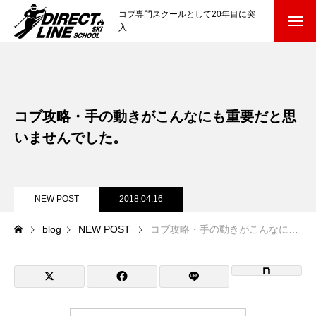
コブ専門スクールとして20年目に突
入
スクールについて知る
Directline Ski School
コンセプトと開催スキー場
コブ攻略・手の動きがこんなにも重要だと思
参加までの流れ
いませんでした。
レッスン料金
NEW POST
2018.04.16
参加費のお支払い
blog
NEW POST
コブ攻略・手の動きがこんなにも重要だと思いませんでした。
各会場の集合場所
スキー場から選ぶ
Ski Area
尾瀬岩鞍