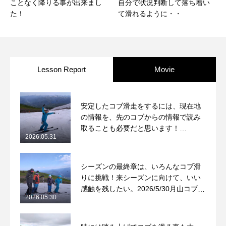
ことなく降りる事が出来まし
自分で状況判断して落ち着い
た！
て滑れるように・・
Lesson Report
Movie
安定したコブ滑走をするには、現在地
の情報を、先のコブからの情報で読み
取ることも必要だと思います！
2026.05.31
2026/5/31月山コブレッスンレポート
シーズンの最終章は、いろんなコブ滑
りに挑戦！来シーズンに向けて、いい
感触を残したい。2026/5/30月山コブレ
2026.05.30
ッスンレポート