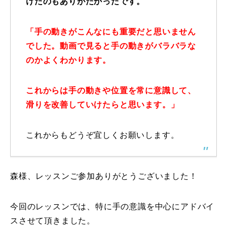
けたのもありがたかったです。
レッスン周辺に関して
「手の動きがこんなにも重要だと思いません
お申し込みについて
でした。動画で見ると手の動きがバラバラな
のかよくわかります。
動画で学ぶ
Movie
これからは手の動きや位置を常に意識して、
最新レッスン動画
滑りを改善していけたらと思います。」
レッスン動画一覧
これからもどうぞ宜しくお願いします。
コブ斜面の滑り方解説動画
Online Store
無料プレゼント動画
Movie
森様、レッスンご参加ありがとうございました！
プレゼント
Present
今回のレッスンでは、特に手の意識を中心にアドバイ
プレゼント付メルマガ
スさせて頂きました。