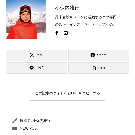
小保内雅行
尾瀬岩鞍をメインに活動するコブ専門
のスキーインストラクター。誰かの評
価を気にするものではなく自分の世界
観を表現するのがスキーそしてコブ。
一緒にスキーを楽しみましょう！そし
て、自分のコブスタイルを見つけませ
Post
Share
んか？ゲレンデで見かけたらお気軽に
LINE
お声がけください！
note
この記事のタイトルとURLをコピーする
投稿者:
小保内雅行
NEW POST