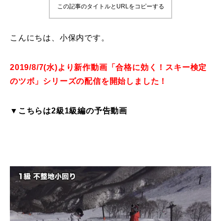
この記事のタイトルとURLをコピーする
鷲ヶ岳＆高鷲スノーパーク
こんにちは、小保内です。
宮城山形
岩手高原
2019/8/7(水)より新作動画「合格に効く！スキー検定
のツボ」シリーズの配信を開始しました！
白馬五竜FA
▼こちらは2級1級編の予告動画
レッスンテーマから選ぶ
Lesson Theme
初級1
初級2
中級1
中級2