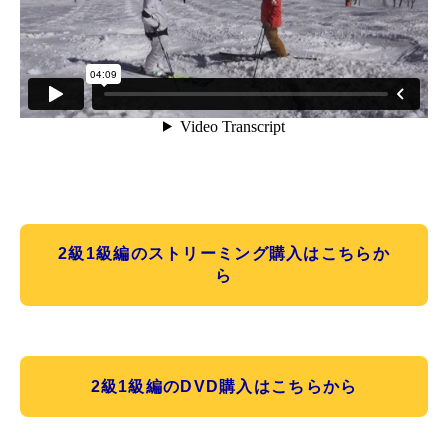
特別講座
PV
講師から選ぶ
Instructor
インストラクター募集
インストラクター一覧
2級1級編のストリーミング購入はこちらか
ら
コブレッスン参加のお客様の声
Review
レッスンレポート
Report
よくある質問
FAQ
2級1級編のDVD購入はこちらから
レッスン内容について