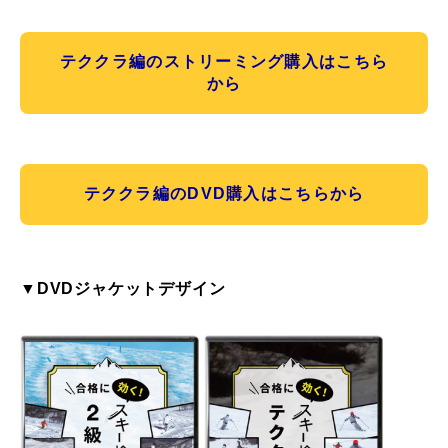
常時メルマガ
テククラ編のストリーミング購入はこちら
から
お問合せ
特定商取引法に基づく表記
プライバシーポリシー
会社
テククラ編のDVD購入はこちらから
▼DVDジャケットデザイン