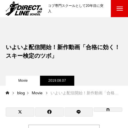
コブ専門スクールとして20年目に突
入
スクールについて知る
Directline Ski School
コンセプトと開催スキー場
いよいよ配信開始！新作動画「合格に効く！
参加までの流れ
スキー検定のツボ」
レッスン料金
Movie
2019.08.07
参加費のお支払い
blog
Movie
いよいよ配信開始！新作動画「合格に効く！スキー検定のツボ」
各会場の集合場所
スキー場から選ぶ
Ski Area
尾瀬岩鞍