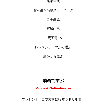
尾瀬岩鞍
鷲ヶ岳＆高鷲スノーパーク
岩手高原
宮城山形
白馬五竜FA
レッスンテーマから選ぶ
講師から選ぶ
動画で学ぶ
Movie & Onlinelesson
プレゼント「コブ攻略に役立つドリル集」