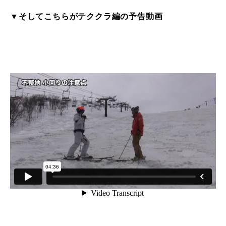
▼そしてこちらがテククラ編の予告動画
レッスン周辺に関して
お申し込みについて
動画で学ぶ
Movie
最新レッスン動画
レッスン動画一覧
コブ斜面の滑り方解説動画
Online Store
無料プレゼント動画
Movie
プレゼント
Present
プレゼント付メルマガ