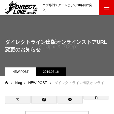
コブ専門スクールとして20年目に突
入
スクールについて知る
Directline Ski School
コンセプトと開催スキー場
ダイレクトライン出版オンラインストアURL
参加までの流れ
変更のお知らせ
レッスン料金
NEW POST
2019.06.16
参加費のお支払い
blog
NEW POST
ダイレクトライン出版オンラインストアURL変更のお知らせ
各会場の集合場所
スキー場から選ぶ
Ski Area
尾瀬岩鞍