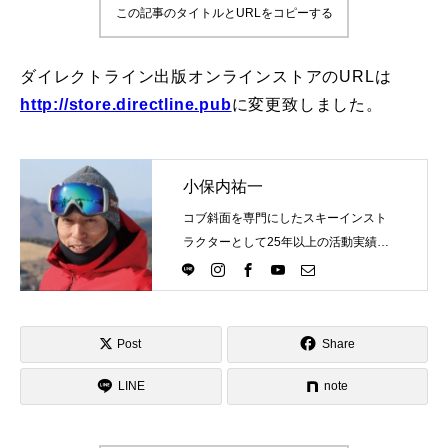
この記事のタイトルとURLをコピーする
鷲ヶ岳＆高鷲スノーパーク
ダイレクトライン出版オンラインストアのURLは
宮城山形
http://store.directline.pub
に変更致しました。
岩手高原
白馬五竜FA
小保内祐一
コブ斜面を専門にしたスキーインスト
レッスンテーマから選ぶ
Lesson Theme
ラクターとして25年以上の活動実績。
Directlineスキースクール代表として、
初級1
スキーインストラクターが職業選択の
一つになる世界を目指し活動中。
初級2
Post
Share
中級1
LINE
note
中級2