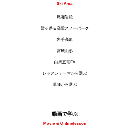
Ski Area
尾瀬岩鞍
鷲ヶ岳＆高鷲スノーパーク
岩手高原
宮城山形
白馬五竜FA
レッスンテーマから選ぶ
講師から選ぶ
動画で学ぶ
Movie & Onlinelesson