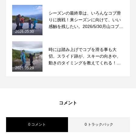
常時メルマガ
シーズンの最終章は、いろんなコブ滑
りに挑戦！来シーズンに向けて、いい
感触を残したい。2026/5/30月山コブレ
2026.05.30
ッスンレポート
お問合せ
特定商取引法に基づく表記
プライバシーポリシー
会社
時には踏み上げでコブを滑る事も大
切。スライド跡が、スキーの向きや、
動きのタイミングを教えてくれる！
2026.05.29
2026/5/29月山コブレッスンレポート
コメント
0 コメント
0 トラックバック