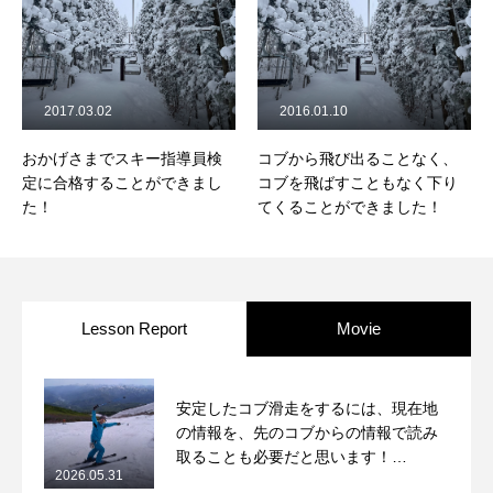
レッスン周辺に関して
お申し込みについて
2017.03.02
2016.01.10
動画で学ぶ
Movie
おかげさまでスキー指導員検
コブから飛び出ることなく、
定に合格することができまし
コブを飛ばすこともなく下り
最新レッスン動画
た！
てくることができました！
レッスン動画一覧
コブ斜面の滑り方解説動画
Online Store
Lesson Report
Movie
無料プレゼント動画
Movie
安定したコブ滑走をするには、現在地
プレゼント
Present
の情報を、先のコブからの情報で読み
取ることも必要だと思います！
プレゼント付メルマガ
2026.05.31
2026/5/31月山コブレッスンレポート