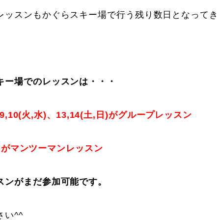
レッスンもかぐらスキー場で行う残り数日となってき
キー場でのレッスンは・・・
に関して
お申し込みについて
)、9,10(火,水)、13,14(土,日)がグループレッスン
木,金)がマンツーマンレッスン
スンがまだ参加可能です。
一覧
コブ斜面の滑り方解説動画
い^^