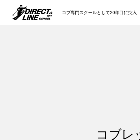
コブ専門スクールとして20年目に突入
スクールについて知る
コンセプトと開催スキー場
参加までの流
各会場の集合場所
コブレ
スキー場から選ぶ