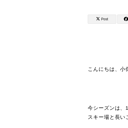
Post
講師から選ぶ
インストラクター募集
インストラク
こんにちは、小
コブレッスン参加のお客様の声
今シーズンは、
スキー場と長い
レッスンレポート