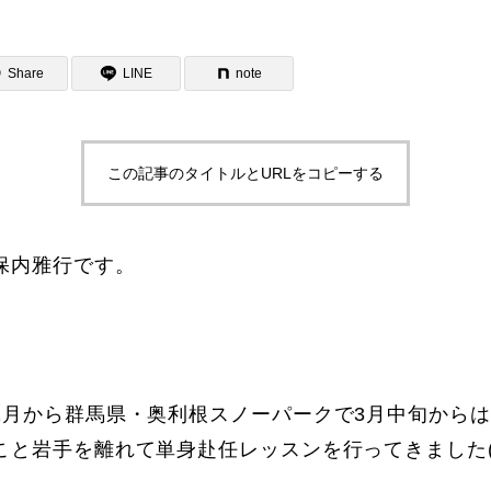
Share
LINE
note
この記事のタイトルとURLをコピーする
ター一覧
保内雅行です。
1月から群馬県・奥利根スノーパークで3月中旬から
こと岩手を離れて単身赴任レッスンを行ってきました(