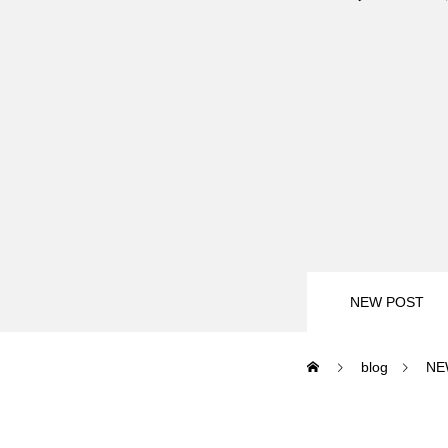
尾瀬岩鞍
鷲ヶ岳＆高鷲
白馬五竜FA
レッスンテーマから選ぶ
NEW POST
blog
NE
初級1
初級2
特別講座
PV