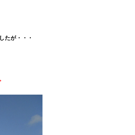
vie
Present
したが・・・
。