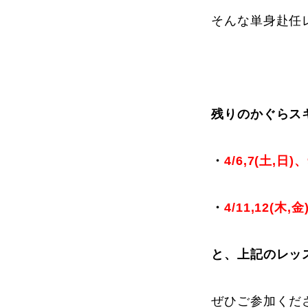
そんな単身赴任
よくある質問
残りのかぐらス
レッスン内容について
レッスン周辺
・
4/6,7(土,日
動画で学ぶ
・
4/11,12(
と、上記のレッ
最新レッスン動画
レッスン動画
ぜひご参加くださ