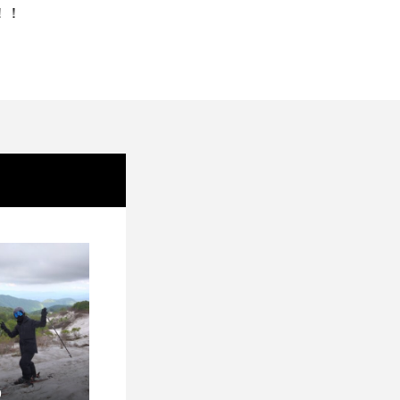
しました！
ー
ッ
9