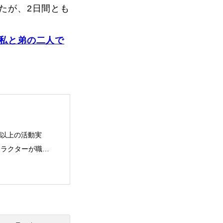
vie
たが、2日間とも
Present
私と弟の二人で
年以上の活動実
ストラクターが職業