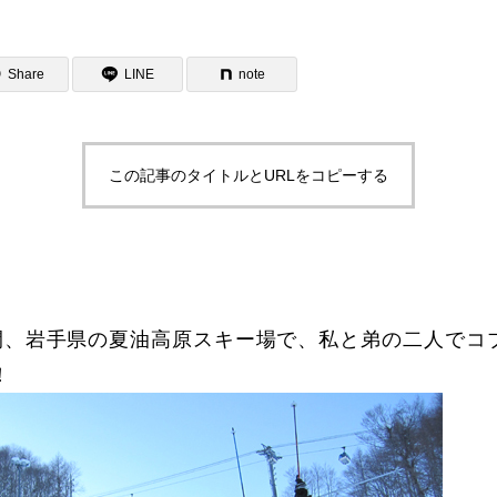
Share
LINE
note
この記事のタイトルとURLをコピーする
ター一覧
の2日間、岩手県の夏油高原スキー場で、私と弟の二人で
！