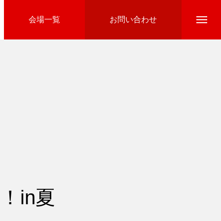
会場一覧
お問い合わせ
Directline Ski School
参加費のお支払い
！in夏
Ski Area