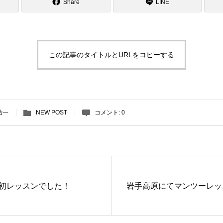
Share
LINE
この記事のタイトルとURLをコピーする
祐一
NEW POST
コメント:
0
初レッスンでした！
岩手高原にてマンツーレッ