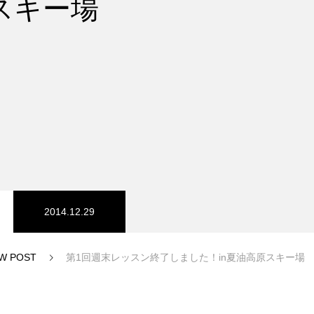
スキー場
スノーパーク
宮城山形
2014.12.29
W POST
第1回週末レッスン終了しました！in夏油高原スキー場
中級1