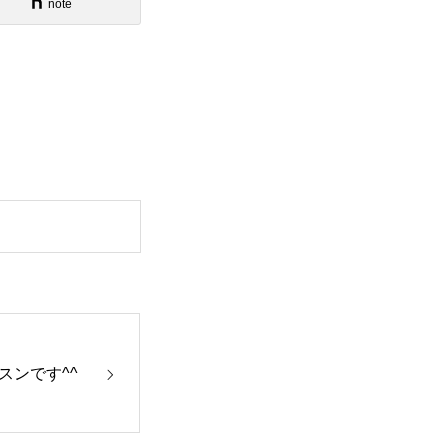
note
スンです^^