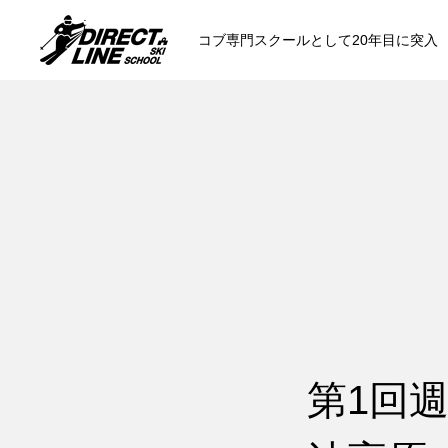
コブ専門スクールとして20年目に突入
スクールについて知る
コンセプトと開催スキー場
参加までの流
各会場の集合場所
第1回
スキー場から選ぶ