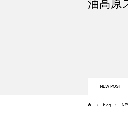
油高原
尾瀬岩鞍
鷲ヶ岳＆高鷲
白馬五竜FA
レッスンテーマから選ぶ
NEW POST
blog
NE
初級1
初級2
特別講座
PV