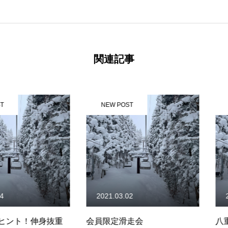
関連記事
NEW POST
NEW PO
2021.03.02
2017.01.
！伸身抜重
会員限定滑走会
八重樫コラ