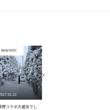
ST
NEW POST
22
2015.01.10
ボ大盛況でし
白樺湖コブレッスン初日終了
2