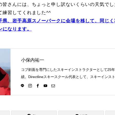
Online Store
Mo
の皆さんには、ちょっと申し訳ないくらいの天気でし
て練習してくれました^^
手県、岩手高原スノーパークに会場を移して、同じく
ンになります。
小保内祐一
コブ斜面を専門にしたスキーインストラクターとして25
定商取引法に基づく表記
プライバシーポリシー
績。Directlineスキースクール代表として、スキーイン
選択の一つになる世界を目指し活動中。