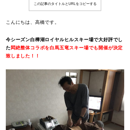
この記事のタイトルとURLをコピーする
鷲ヶ岳＆高鷲スノーパーク
こんにちは、高橋です。
宮城山形
岩手高原
今シーズン白樺湖ロイヤルヒルスキー場で大好評でし
た
悶絶整体コラボを白馬五竜スキー場でも開催が決定
白馬五竜FA
致しました！！
レッスンテーマから選ぶ
Lesson Theme
初級1
初級2
中級1
中級2