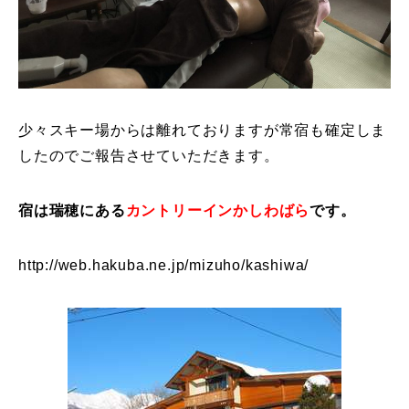
特別講座
PV
講師から選ぶ
Instructor
少々スキー場からは離れておりますが常宿も確定しま
したのでご報告させていただきます。
インストラクター募集
宿は瑞穂にある
カントリーインかしわばら
です。
インストラクター一覧
コブレッスン参加のお客様の声
Review
http://web.hakuba.ne.jp/mizuho/kashiwa/
レッスンレポート
Report
よくある質問
FAQ
レッスン内容について