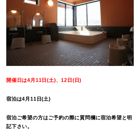
常時メルマガ
お問合せ
特定商取引法に基づく表記
プライバシーポリシー
会社
開催日は4月11日(土)、12日(日)
宿泊は4月11日(土)
宿泊ご希望の方はご予約の際に質問欄に宿泊希望と明
記下さい。