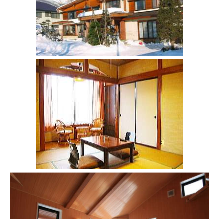
レッスン周辺に関して
お申し込みについて
動画で学ぶ
Movie
最新レッスン動画
レッスン動画一覧
コブ斜面の滑り方解説動画
Online Store
無料プレゼント動画
Movie
プレゼント
Present
プレゼント付メルマガ