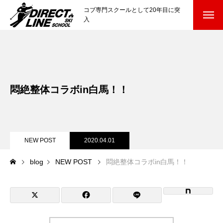
コブ専門スクールとして20年目に突
入
スクールについて知る
Directline Ski School
コンセプトと開催スキー場
悶絶整体コラボin白馬！！
参加までの流れ
レッスン料金
NEW POST
2020.04.01
参加費のお支払い
blog
NEW POST
悶絶整体コラボin白馬！！
各会場の集合場所
スキー場から選ぶ
Ski Area
尾瀬岩鞍