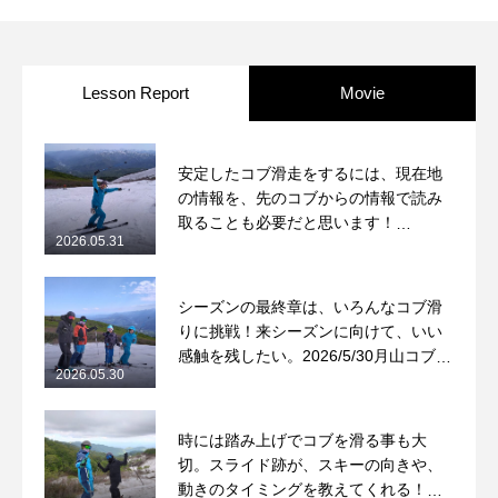
Lesson Report
Movie
安定したコブ滑走をするには、現在地
の情報を、先のコブからの情報で読み
取ることも必要だと思います！
2026.05.31
2026/5/31月山コブレッスンレポート
シーズンの最終章は、いろんなコブ滑
りに挑戦！来シーズンに向けて、いい
感触を残したい。2026/5/30月山コブレ
2026.05.30
ッスンレポート
時には踏み上げでコブを滑る事も大
切。スライド跡が、スキーの向きや、
動きのタイミングを教えてくれる！