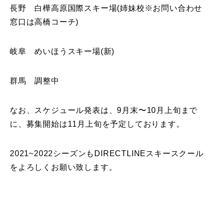
長野 白樺高原国際スキー場(姉妹校※お問い合わせ
特別講座
窓口は高橋コーチ)
PV
岐阜 めいほうスキー場(新)
講師から選ぶ
Instructor
群馬 調整中
インストラクター募集
なお、スケジュール発表は、9月末〜10月上旬まで
インストラクター一覧
に、募集開始は11月上旬を予定しております。
コブレッスン参加のお客様の声
Review
2021~2022シーズンもDIRECTLINEスキースクール
レッスンレポート
Report
をよろしくお願い致します。
よくある質問
FAQ
レッスン内容について