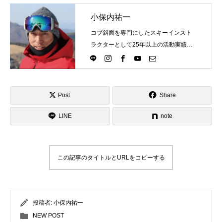
レッスン周辺に関して
小保内祐一
コブ斜面を専門にしたスキーインスト
お申し込みについて
ラクターとして25年以上の活動実績。
Directlineスキースクール代表として、
動画で学ぶ
Movie
スキーインストラクターが職業選択の
一つになる世界を目指し活動中。
最新レッスン動画
Post
Share
レッスン動画一覧
LINE
note
コブ斜面の滑り方解説動画
Online Store
この記事のタイトルとURLをコピーする
無料プレゼント動画
Movie
プレゼント
Present
投稿者:
小保内祐一
プレゼント付メルマガ
NEW POST