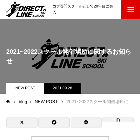
コブ専門スクールとして20年目に突
入
スクールについて知る
Directline Ski School
コンセプトと開催スキー場
2021~2022スクール開催場所に関するお知ら
参加までの流れ
せ
レッスン料金
NEW POST
2021.09.28
参加費のお支払い
blog
NEW POST
2021~2022スクール開催場所に関するお知らせ
各会場の集合場所
スキー場から選ぶ
Ski Area
尾瀬岩鞍