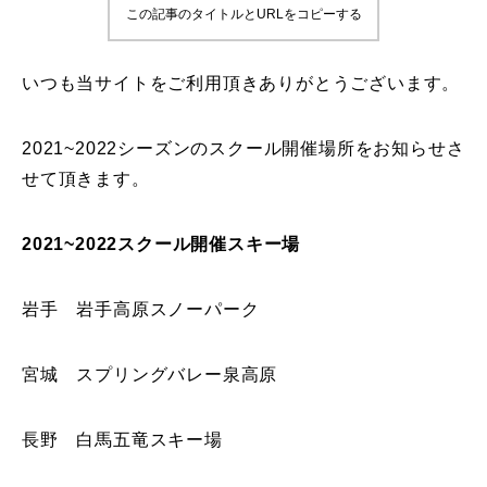
この記事のタイトルとURLをコピーする
鷲ヶ岳＆高鷲スノーパーク
いつも当サイトをご利用頂きありがとうございます。
宮城山形
岩手高原
2021~2022シーズンのスクール開催場所をお知らせさ
せて頂きます。
白馬五竜FA
2021~2022スクール開催スキー場
レッスンテーマから選ぶ
Lesson Theme
初級1
岩手 岩手高原スノーパーク
初級2
宮城 スプリングバレー泉高原
中級1
長野 白馬五竜スキー場
中級2