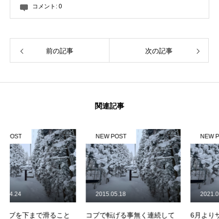
コメント:
0
常時メルマガ
前の記事
次の記事
お問合せ
特定商取引法に基づく表記
プライバシーポリシー
会社
関連記事
NEW POST
NEW POST
2015.05.18
2021.05.08
コブで転げる事無く連続して
6月よりサマーゲレンデレッス