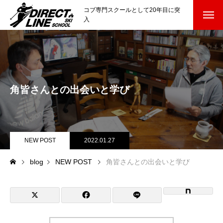
コブ専門スクールとして20年目に突
入
スクールについて知る
Directline Ski School
コンセプトと開催スキー場
角皆さんとの出会いと学び
参加までの流れ
レッスン料金
NEW POST
2022.01.27
参加費のお支払い
blog
NEW POST
角皆さんとの出会いと学び
各会場の集合場所
スキー場から選ぶ
Ski Area
尾瀬岩鞍