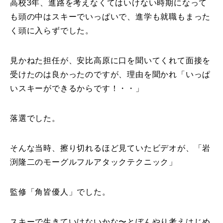
高校3年、進路を考えなくてはいけない時期になって
も頭の中はスキーでいっぱいで、進学も就職もまった
常時メルマガ
く頭に入らずでした。
見かねた担任が、安比高原に口を聞いてくれて面接を
お問合せ
特定商取引法に基づく表記
プライバシーポリシー
会社
受けたのは良かったのですが、理由を聞かれ「いっぱ
いスキーができるからです！・・」
落選でした。
そんな当時、擦り切れるほど見ていたビデオが、「岩
渕隆二のモーグルフルアタックテクニック」
監修「角皆優人」でした。
スキーで生きていけないかな〜とぼんやり考えはじめ