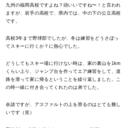
九州の福岡高校ですよね？頭いいですね〜！と言われ
レッスン周辺に関して
ますが、岩手の高校で、県内では、中の下の公立高校
です。
お申し込みについて
高校3年まで野球部でしたが、冬は練習をどうさぼっ
動画で学ぶ
Movie
てスキーに行くか？に熱心でした。
最新レッスン動画
どうしてもスキー場に行けない時は、家の裏山を1km
レッスン動画一覧
くらい上り、ジャンプ台を作ってエア練習をして、道
路を滑って家に帰るということを繰り返しました。こ
コブ斜面の滑り方解説動画
Online Store
の時一緒に付き合ってくれたのは弟でした。
無料プレゼント動画
Movie
余談ですが、アスファルトの上を滑るのはとても難し
プレゼント
Present
いです（笑）
プレゼント付メルマガ