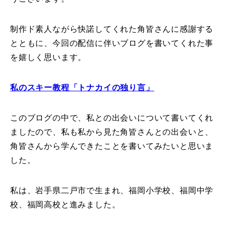
特別講座
制作ド素人ながら快諾してくれた角皆さんに感謝する
とともに、今回の配信に伴いブログを書いてくれた事
PV
を嬉しく思います。
講師から選ぶ
Instructor
私のスキー教程「トナカイの独り言」
インストラクター募集
このブログの中で、私との出会いについて書いてくれ
インストラクター一覧
ましたので、私も私から見た角皆さんとの出会いと、
コブレッスン参加のお客様の声
Review
角皆さんから学んできたことを書いてみたいと思いま
した。
レッスンレポート
Report
私は、岩手県二戸市で生まれ、福岡小学校、福岡中学
よくある質問
FAQ
校、福岡高校と進みました。
レッスン内容について