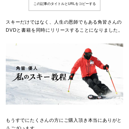
この記事のタイトルとURLをコピーする
鷲ヶ岳＆高鷲スノーパーク
スキーだけではなく、人生の恩師でもある角皆さんの
宮城山形
DVDと書籍を同時にリリースすることになりました。
岩手高原
白馬五竜FA
レッスンテーマから選ぶ
Lesson Theme
初級1
初級2
中級1
もうすでにたくさんの方にご購入頂き本当にありがと
中級2
うございます。