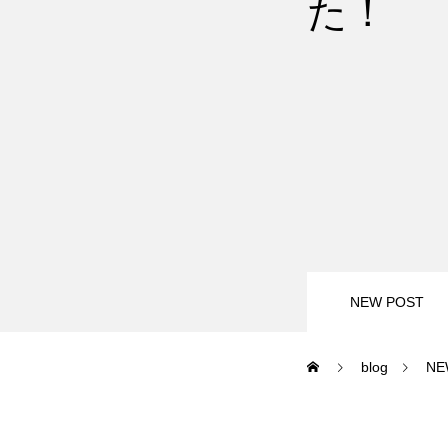
た！
尾瀬岩鞍
鷲ヶ岳＆高鷲
白馬五竜FA
レッスンテーマから選ぶ
NEW POST
blog
NE
初級1
初級2
特別講座
PV