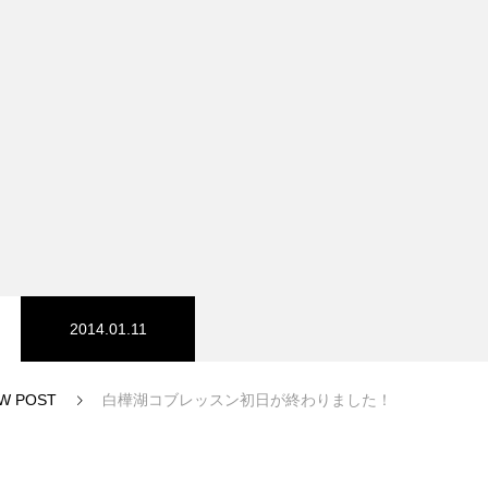
スノーパーク
宮城山形
2014.01.11
W POST
白樺湖コブレッスン初日が終わりました！
中級1