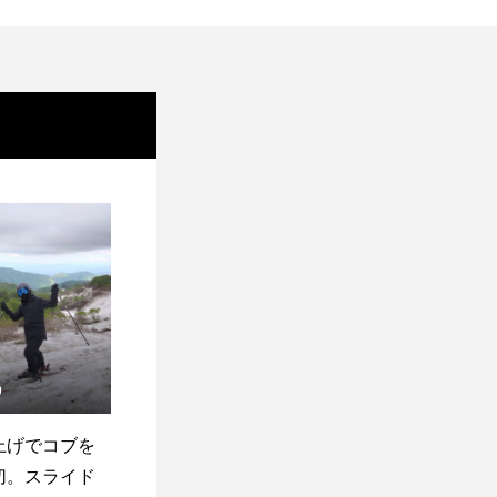
9
上げでコブを
切。スライド