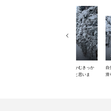
NEW POST
NEW POST
2014.08.05
2018.02.01
上達
コブの滑り方をつかむきっか
自分とは思えない
けになったのではと思いま
滑りでした！！
す。