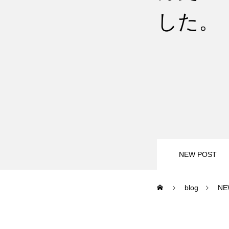
した。
尾瀬岩鞍
鷲ヶ岳＆高鷲
白馬五竜FA
レッスンテーマから選ぶ
NEW POST
blog
NE
初級1
初級2
特別講座
PV