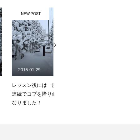
ST
NEW POST
29
2023.01.17
には一度も転ばず
鷲ヶ岳校レッスン日程追加の
小
を降りれるように
お知らせ「3月に初級１クラス
す
！
を毎週土日追加」