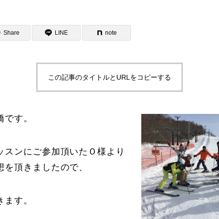
Share
LINE
note
この記事のタイトルとURLをコピーする
ター一覧
橋です。
ッスンにご参加頂いたＯ様より
想を頂きましたので、
きます。