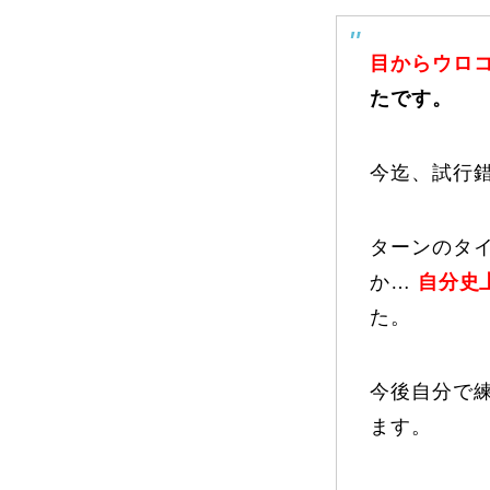
目からウロコ
よくある質問
たです。
今迄、試行
レッスン内容について
レッスン周辺
ターンのタ
か…
自分史
動画で学ぶ
た。
今後自分で
ます。
最新レッスン動画
レッスン動画