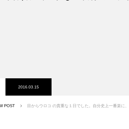
スノーパーク
宮城山形
2016.03.15
W POST
目からウロコ の貴重な１日でした。自分史上一番楽に、下ま
中級1