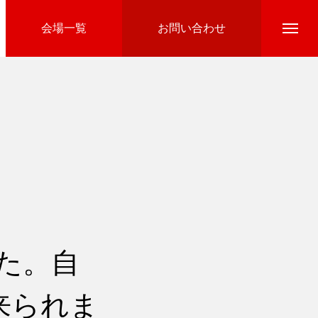
会場一覧
お問い合わせ
Directline Ski School
参加費のお支払い
た。自
来られま
Ski Area