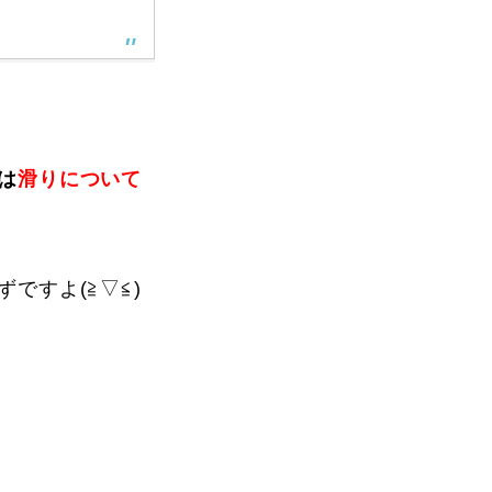
vie
Present
は
滑りについて
ですよ(≧▽≦)