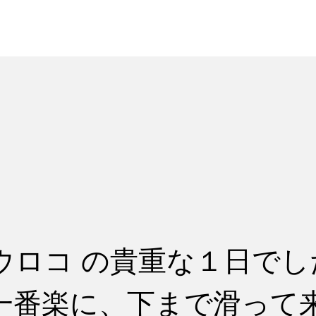
れ
レッスン料金
ウロコ の貴重な１日でし
一番楽に、下まで滑って