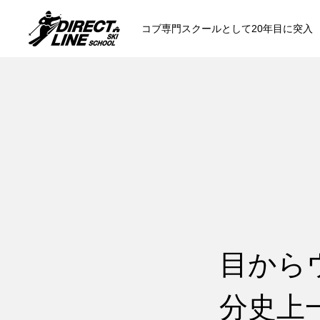
コブ専門スクールとして20年目に突入
スクールについて知る
コンセプトと開催スキー場
参加までの流
各会場の集合場所
目から
分史上
スキー場から選ぶ