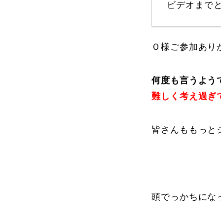
ビデオまで
プレゼント
Ｏ様ご参加あり
何度も言うよう
プレゼント付メルマガ
常時メルマガ
難しく考え過ぎ
皆さんももっと
お問合せ
特
会社概要
頭でっかちにな