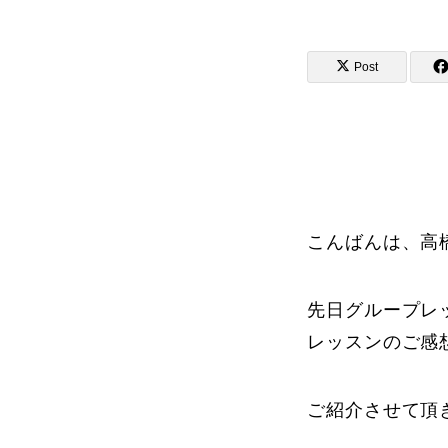
Post
講師から選ぶ
インストラクター募集
インストラク
こんばんは、高
先日グループレ
コブレッスン参加のお客様の声
レッスンのご感
ご紹介させて頂
レッスンレポート