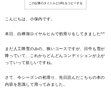
この記事のタイトルとURLをコピーする
鷲ヶ岳＆高鷲スノーパーク
こんにちは、小保内です。
宮城山形
岩手高原
本日、白樺湖ロイヤルヒルで初滑りをしてきました^^
白馬五竜FA
まだ人工降雪のみの、狭いコースですが、日中も雪が
降っていて、これからどんどんコンディションが上が
レッスンテーマから選ぶ
Lesson Theme
っていって欲しいですね。
初級1
さて、今シーズンの初滑り、先日読んだこちらの本の
初級2
内容を意識して滑ってみました。
中級1
中級2