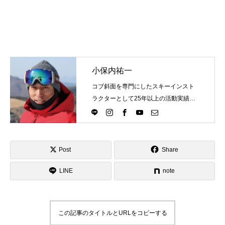
常時メルマガ
お問合せ
特定商取引法に基づく表記
プライバシーポリシー
会社
小保内祐一
コブ斜面を専門にしたスキーインスト
ラクターとして25年以上の活動実績。
Directlineスキースクール代表として、
スキーインストラクターが職業選択の
一つになる世界を目指し活動中。
Post
Share
LINE
note
この記事のタイトルとURLをコピーする