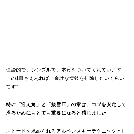
特別講座
PV
講師から選ぶ
Instructor
インストラクター募集
理論的で、シンプルで、本質をついてくれています。
インストラクター一覧
この1冊さえあれば、余計な情報を排除したいくらい
コブレッスン参加のお客様の声
Review
です^^
レッスンレポート
Report
特に「迎え角」と「接雪圧」の章は、コブを安定して
滑るためにもとても重要になると感じました。
よくある質問
FAQ
レッスン内容について
スピードを求められるアルペンスキーテクニックとし