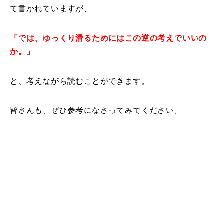
て書かれていますが、
レッスン周辺に関して
「では、ゆっくり滑るためにはこの逆の考えでいいの
お申し込みについて
か。」
動画で学ぶ
Movie
と、考えながら読むことができます。
最新レッスン動画
皆さんも、ぜひ参考になさってみてください。
レッスン動画一覧
コブ斜面の滑り方解説動画
Online Store
無料プレゼント動画
Movie
プレゼント
Present
プレゼント付メルマガ