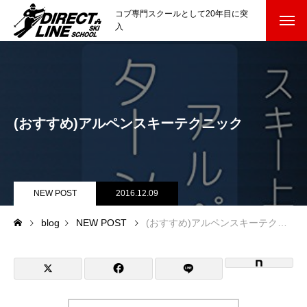
コブ専門スクールとして20年目に突
入
スクールについて知る
Directline Ski School
コンセプトと開催スキー場
(おすすめ)アルペンスキーテクニック
参加までの流れ
レッスン料金
NEW POST
2016.12.09
参加費のお支払い
blog
NEW POST
(おすすめ)アルペンスキーテクニック
各会場の集合場所
スキー場から選ぶ
Ski Area
尾瀬岩鞍