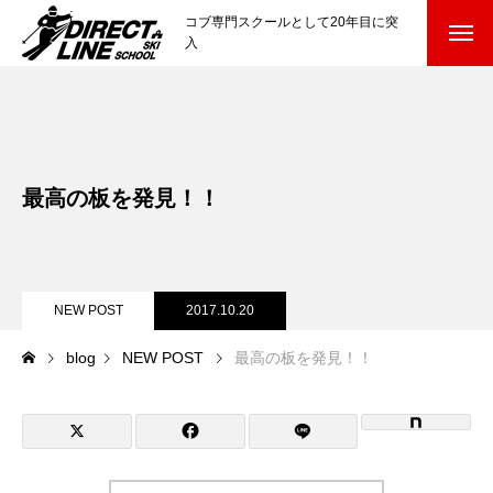
コブ専門スクールとして20年目に突
入
スクールについて知る
Directline Ski School
コンセプトと開催スキー場
最高の板を発見！！
参加までの流れ
レッスン料金
NEW POST
2017.10.20
参加費のお支払い
blog
NEW POST
最高の板を発見！！
各会場の集合場所
スキー場から選ぶ
Ski Area
尾瀬岩鞍