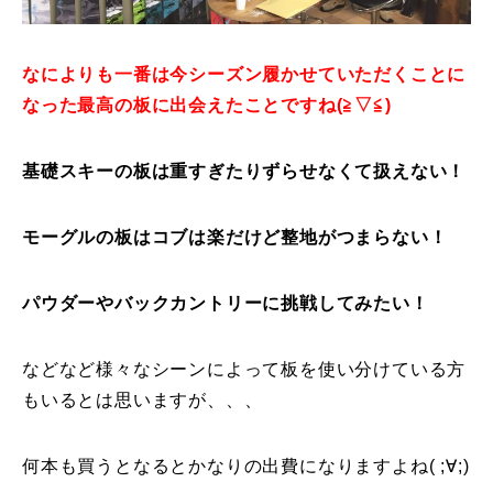
レッスン周辺に関して
なによりも一番は今シーズン履かせていただくことに
お申し込みについて
なった最高の板に出会えたことですね(≧▽≦)
動画で学ぶ
Movie
基礎スキーの板は重すぎたりずらせなくて扱えない！
最新レッスン動画
モーグルの板はコブは楽だけど整地がつまらない！
レッスン動画一覧
パウダーやバックカントリーに挑戦してみたい！
コブ斜面の滑り方解説動画
Online Store
無料プレゼント動画
Movie
などなど様々なシーンによって板を使い分けている方
もいるとは思いますが、、、
プレゼント
Present
何本も買うとなるとかなりの出費になりますよね( ;∀;)
プレゼント付メルマガ