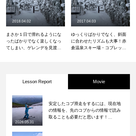
2018.04.02
2017.04.03
まさか１日で滑れるようにな
ゆっくりばかりでなく、斜面
ったばかりでなく楽しくなっ
に合わせたリズムも大事！赤
てしまい、ゲレンデを見渡し
倉温泉スキー場・コブレッス
てコブを見つけようとする自
ン最終回でした！
分がいます。
Lesson Report
Movie
安定したコブ滑走をするには、現在地
の情報を、先のコブからの情報で読み
取ることも必要だと思います！
2026.05.31
2026/5/31月山コブレッスンレポート