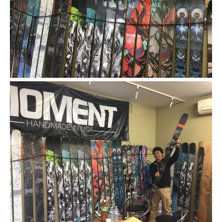
特別講座
PV
講師から選ぶ
Instructor
インストラクター募集
インストラクター一覧
コブレッスン参加のお客様の声
Review
レッスンレポート
Report
よくある質問
FAQ
レッスン内容について