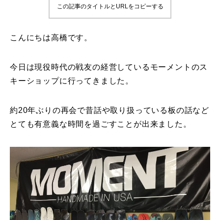
この記事のタイトルとURLをコピーする
鷲ヶ岳＆高鷲スノーパーク
こんにちは高橋です。
宮城山形
岩手高原
今日は現役時代の戦友の経営しているモーメントのス
キーショップに行ってきました。
白馬五竜FA
約20年ぶりの再会で昔話や取り扱っている板の話など
レッスンテーマから選ぶ
Lesson Theme
とても有意義な時間を過ごすことが出来ました。
初級1
初級2
中級1
中級2