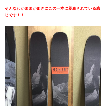
常時メルマガ
そんなわがままがまさにこの一本に凝縮されている感
じです！！
お問合せ
特定商取引法に基づく表記
プライバシーポリシー
会社