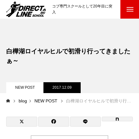
コブ専門スクールとして20年目に突
入
スクールについて知る
Directline Ski School
コンセプトと開催スキー場
白樺湖ロイヤルヒルで初滑り行ってきました
参加までの流れ
ぁ～
レッスン料金
NEW POST
2017.12.09
参加費のお支払い
blog
NEW POST
白樺湖ロイヤルヒルで初滑り行ってきましたぁ～
各会場の集合場所
スキー場から選ぶ
Ski Area
尾瀬岩鞍