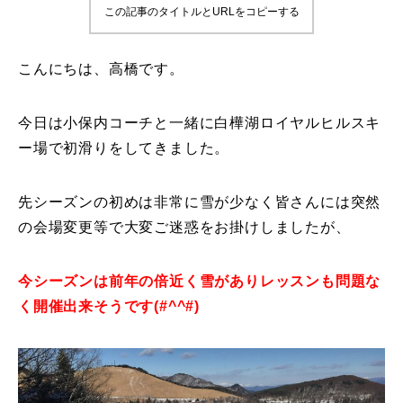
この記事のタイトルとURLをコピーする
鷲ヶ岳＆高鷲スノーパーク
こんにちは、高橋です。
宮城山形
岩手高原
今日は小保内コーチと一緒に白樺湖ロイヤルヒルスキ
ー場で初滑りをしてきました。
白馬五竜FA
先シーズンの初めは非常に雪が少なく皆さんには突然
レッスンテーマから選ぶ
Lesson Theme
の会場変更等で大変ご迷惑をお掛けしましたが、
初級1
今シーズンは前年の倍近く雪がありレッスンも問題な
初級2
く開催出来そうです(#^^#)
中級1
中級2