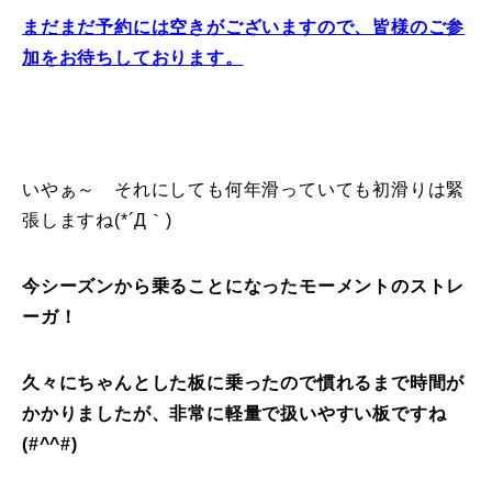
まだまだ予約には空きがございますので、皆様のご参
常時メルマガ
加をお待ちしております。
お問合せ
特定商取引法に基づく表記
プライバシーポリシー
会社
いやぁ～ それにしても何年滑っていても初滑りは緊
張しますね(*´Д｀)
今シーズンから乗ることになったモーメントのストレ
ーガ！
久々にちゃんとした板に乗ったので慣れるまで時間が
かかりましたが、非常に軽量で扱いやすい板ですね
(#^^#)