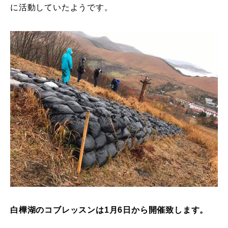
に活動していたようです。
レッスン周辺に関して
お申し込みについて
動画で学ぶ
Movie
最新レッスン動画
レッスン動画一覧
コブ斜面の滑り方解説動画
Online Store
無料プレゼント動画
Movie
プレゼント
Present
白樺湖のコブレッスンは1月6日から開催致します。
プレゼント付メルマガ