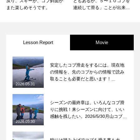
戻り、スキーが、コブ斜面が
ともあるが、５〜１０コブを
また楽しめそうです。
連続して滑る」ことが出来る
までになりました！
Lesson Report
Movie
安定したコブ滑走をするには、現在地
の情報を、先のコブからの情報で読み
取ることも必要だと思います！
2026.05.31
2026/5/31月山コブレッスンレポート
シーズンの最終章は、いろんなコブ滑
りに挑戦！来シーズンに向けて、いい
感触を残したい。2026/5/30月山コブレ
2026.05.30
ッスンレポート