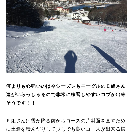
特別講座
PV
講師から選ぶ
Instructor
インストラクター募集
インストラクター一覧
コブレッスン参加のお客様の声
Review
何よりも心強いのは今シーズンもモーグルのＥ組さん
達がいらっしゃるので非常に練習しやすいコブが出来
レッスンレポート
Report
そうです！！
よくある質問
FAQ
Ｅ組さんは雪が降る前からコースの片斜面を直すため
レッスン内容について
に土嚢を積んだりして少しでも良いコースが出来る様