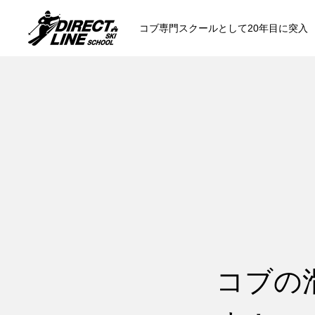
コブ専門スクールとして20年目に突入
スクールについて知る
コンセプトと開催スキー場
参加までの流
各会場の集合場所
コブの
スキー場から選ぶ