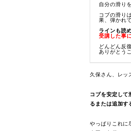
自分の滑り
コブの滑り
果、弾かれ
よくある質問
ラインも読
受講した事
どんどん反
ありがとう
レッスン内容について
レッスン周辺
久保さん、レッ
動画で学ぶ
コブを安定して
るまたは追加す
最新レッスン動画
レッスン動画
やっぱりこれに