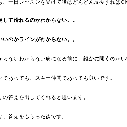
も、一日レッスンを受けて後はどんどん反復すればO
Online Store
Mo
定して滑れるのかわからない。。
いいのかラインがわからない。。
からないわからない病になる前に、
誰かに聞く
のがい
ンであっても、スキー仲間であっても良いです。
定商取引法に基づく表記
プライバシーポリシー
りの答えを出してくれると思います。
は、答えをもらった後です。