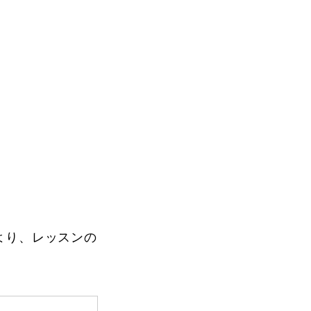
Instructor
Review
より、レッスンの
Report