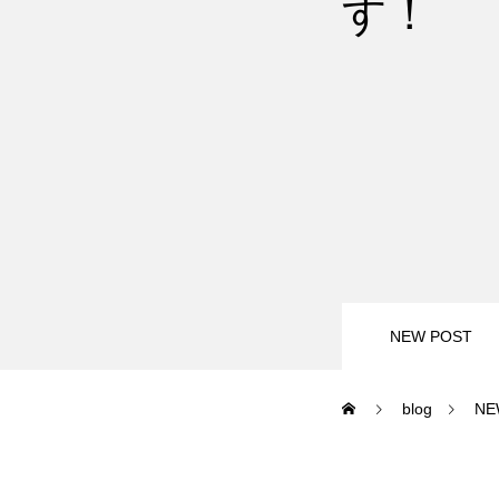
す！
尾瀬岩鞍
鷲ヶ岳＆高鷲
白馬五竜FA
レッスンテーマから選ぶ
NEW POST
blog
NE
初級1
初級2
特別講座
PV