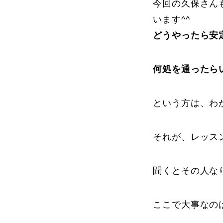
今回の久保さん
います^^
プレゼント
どうやったら安
何処を通ったら
プレゼント付メルマガ
常時メルマガ
という方は、わ
それが、レッス
お問合せ
特
会社概要
聞くとその人な
ここで大事なの