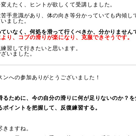
を変えたく、ヒントが欲しくて受講しました。
は苦手意識があり、体の向き等分かっていても内傾し
ていました。
めていなく、何処を滑って行くべきか、分かりません
により、コブの滑りが楽になり、克服できそうです。
復練習して行きたいと思います。
ございました。
に関して
お申し込みについて
スンへの参加ありがとうございました！
滑るために、今の自分の滑りに何が足りないのか？を
るポイントを把握して、反復練習する。
一覧
コブ斜面の滑り方解説動画
尽きますね。