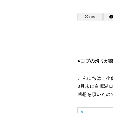
Post
講師から選ぶ
インストラクター募集
インストラク
●コブの滑りが
こんにちは、小
コブレッスン参加のお客様の声
3月末に白樺湖
感想を頂いたの
レッスンレポート