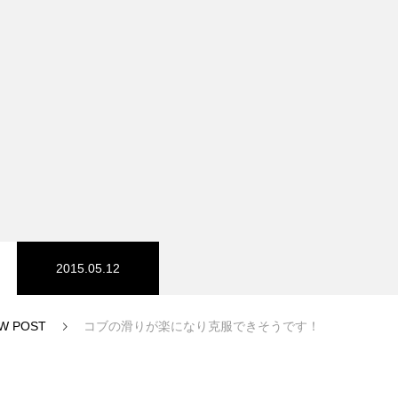
スノーパーク
宮城山形
2015.05.12
W POST
コブの滑りが楽になり克服できそうです！
中級1