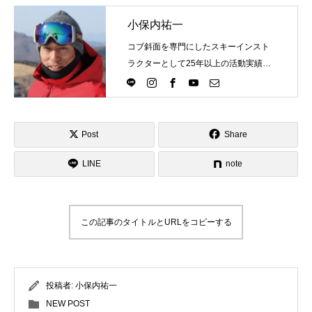
小保内祐一
コブ斜面を専門にしたスキーインスト
ラクターとして25年以上の活動実績。
Directlineスキースクール代表として、
スキーインストラクターが職業選択の
一つになる世界を目指し活動中。
Post
Share
LINE
note
この記事のタイトルとURLをコピーする
投稿者:
小保内祐一
NEW POST