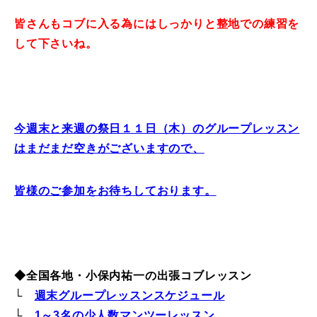
皆さんもコブに入る為にはしっかりと整地での練習を
常時メルマガ
して下さいね。
お問合せ
特定商取引法に基づく表記
プライバシーポリシー
会社
今週末と来週の祭日１１日（木）のグループレッスン
はまだまだ空きがございますので、
皆様のご参加をお待ちしております。
◆全国各地・小保内祐一の出張コブレッスン
└
週末グループレッスンスケジュール
└
1～3名の少人数マンツーレッスン