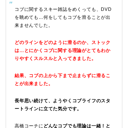
コブに関するスキー雑誌をめくっても、DVD
特別講座
を眺めても…何をしてもコブを滑ることが出
PV
来ませんでした。
講師から選ぶ
Instructor
どのラインをどのように滑るのか、ストック
は…とにかくコブに関する理論がとてもわか
インストラクター募集
りやすくスルスルと入ってきました。
インストラクター一覧
結果、コブの上から下まで止まらずに滑るこ
コブレッスン参加のお客様の声
Review
とが出来ました。
レッスンレポート
Report
長年思い続けて、ようやくコブライフのスタ
ートラインに立てた気分です。
よくある質問
FAQ
レッスン内容について
高橋コーチに
どんなコブでも理論は一緒！と