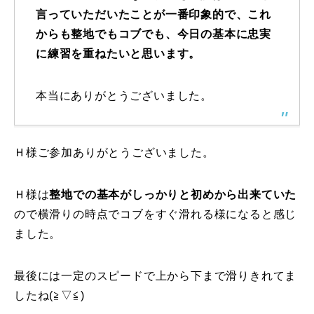
言っていただいたことが一番印象的で、これ
レッスン周辺に関して
からも整地でもコブでも、今日の基本に忠実
に練習を重ねたいと思います。
お申し込みについて
動画で学ぶ
本当にありがとうございました。
Movie
最新レッスン動画
Ｈ様ご参加ありがとうございました。
レッスン動画一覧
Ｈ様は
整地での基本がしっかりと初めから出来ていた
コブ斜面の滑り方解説動画
Online Store
ので横滑りの時点でコブをすぐ滑れる様になると感じ
無料プレゼント動画
ました。
Movie
プレゼント
Present
最後には一定のスピードで上から下まで滑りきれてま
したね(≧▽≦)
プレゼント付メルマガ