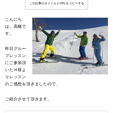
この記事のタイトルとURLをコピーする
鷲ヶ岳＆高鷲スノーパーク
こんにち
宮城山形
は、高橋で
す。
岩手高原
白馬五竜FA
昨日グルー
プレッスン
レッスンテーマから選ぶ
Lesson Theme
にご参加頂
いたＨ様よ
初級1
りレッスン
のご感想を頂きましたので、
初級2
中級1
ご紹介させて頂きます。
中級2