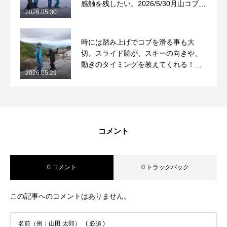
感触を残したい。2026/5/30月山コブレ
2026.05.30
ッスンレポート
常時メルマガ
時には踏み上げでコブを滑る事も大
切。スライド跡が、スキーの向きや、
動きのタイミングを教えてくれる！
お問合せ
特定商取引法に基づく表記
プライバシーポリシー
会社
2026.05.29
2026/5/29月山コブレッスンレポート
コメント
0 コメント
0 トラックバック
この記事へのコメントはありません。
名前（例：山田 太郎）
( 必須 )