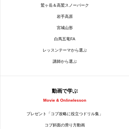
鷲ヶ岳＆高鷲スノーパーク
岩手高原
宮城山形
白馬五竜FA
レッスンテーマから選ぶ
講師から選ぶ
動画で学ぶ
Movie & Onlinelesson
プレゼント「コブ攻略に役立つドリル集」
コブ斜面の滑り方動画