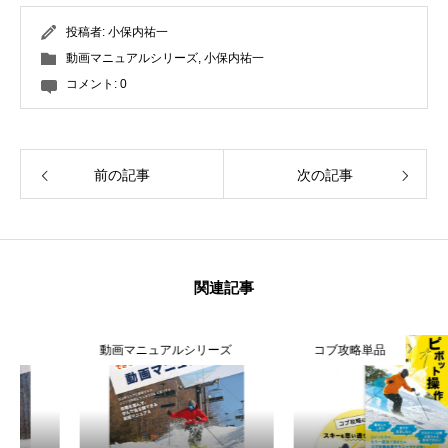
投稿者:
小保内祐一
特別講座
動画マニュアルシリーズ
,
小保内祐一
コメント:
0
PV
講師から選ぶ
Instructor
前の記事
次の記事
インストラクター募集
インストラクター一覧
コブレッスン参加のお客様の声
関連記事
Review
レッスンレポート
Report
動画マニュアルシリーズ
コブ攻略単品
よくある質問
FAQ
レッスン内容について