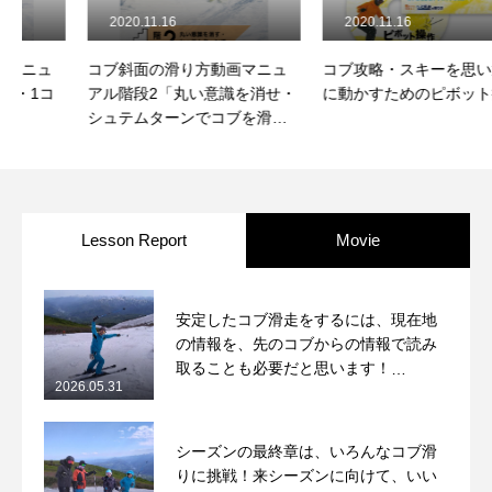
2020.11.16
2020.11.16
レッスン周辺に関して
コブ斜面の滑り方動画マニュ
コブ攻略・スキーを思い通り
お申し込みについて
アル階段2「丸い意識を消せ・
に動かすためのピボット操作
シュテムターンでコブを滑ろ
う」
動画で学ぶ
Movie
最新レッスン動画
Lesson Report
Movie
レッスン動画一覧
コブ斜面の滑り方解説動画
Online Store
安定したコブ滑走をするには、現在地
の情報を、先のコブからの情報で読み
無料プレゼント動画
Movie
取ることも必要だと思います！
2026.05.31
2026/5/31月山コブレッスンレポート
プレゼント
Present
シーズンの最終章は、いろんなコブ滑
プレゼント付メルマガ
りに挑戦！来シーズンに向けて、いい