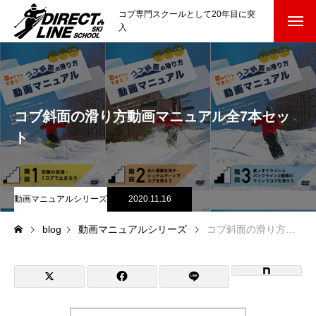
コブ専門スクールとして20年目に突
入
スクールについて知る
Directline Ski School
コンセプトと開催スキー場
コブ斜面の滑り方動画マニュアル全7本セッ
参加までの流れ
ト
レッスン料金
動画マニュアルシリーズ
2020.11.16
参加費のお支払い
blog
動画マニュアルシリーズ
コブ斜面の滑り方動画マニュアル全7本セット
各会場の集合場所
スキー場から選ぶ
Ski Area
尾瀬岩鞍