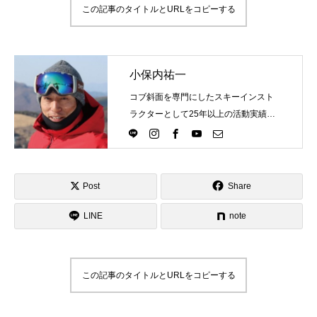
この記事のタイトルとURLをコピーする
鷲ヶ岳＆高鷲スノーパーク
宮城山形
小保内祐一
岩手高原
コブ斜面を専門にしたスキーインスト
ラクターとして25年以上の活動実績。
白馬五竜FA
Directlineスキースクール代表として、
スキーインストラクターが職業選択の
一つになる世界を目指し活動中。
レッスンテーマから選ぶ
Lesson Theme
Post
Share
初級1
LINE
note
初級2
中級1
この記事のタイトルとURLをコピーする
中級2