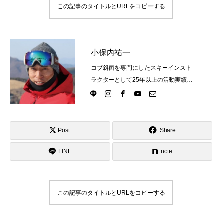
この記事のタイトルとURLをコピーする
鷲ヶ岳＆高鷲スノーパーク
宮城山形
小保内祐一
岩手高原
コブ斜面を専門にしたスキーインスト
ラクターとして25年以上の活動実績。
白馬五竜FA
Directlineスキースクール代表として、
スキーインストラクターが職業選択の
一つになる世界を目指し活動中。
レッスンテーマから選ぶ
Lesson Theme
Post
Share
初級1
LINE
note
初級2
中級1
この記事のタイトルとURLをコピーする
中級2