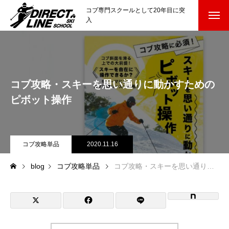
コブ専門スクールとして20年目に突
入
スクールについて知る
Directline Ski School
コンセプトと開催スキー場
コブ攻略・スキーを思い通りに動かすための
参加までの流れ
ピボット操作
レッスン料金
コブ攻略単品
2020.11.16
参加費のお支払い
blog
コブ攻略単品
コブ攻略・スキーを思い通りに動かすためのピボット操作
各会場の集合場所
スキー場から選ぶ
Ski Area
尾瀬岩鞍