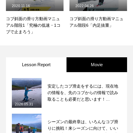
2020.11.16
2022.04.26
レッスン周辺に関して
コブ斜面の滑り方動画マニュ
コブ斜面の滑り方動画マニュ
お申し込みについて
アル階段1「究極の低速・1コ
アル階段6「内足抜重」
ブで止まろう」
動画で学ぶ
Movie
最新レッスン動画
Lesson Report
Movie
レッスン動画一覧
コブ斜面の滑り方解説動画
Online Store
安定したコブ滑走をするには、現在地
の情報を、先のコブからの情報で読み
無料プレゼント動画
Movie
取ることも必要だと思います！
2026.05.31
2026/5/31月山コブレッスンレポート
プレゼント
Present
シーズンの最終章は、いろんなコブ滑
プレゼント付メルマガ
りに挑戦！来シーズンに向けて、いい