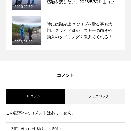
感触を残したい。2026/5/30月山コブレ
2026.05.30
ッスンレポート
常時メルマガ
時には踏み上げでコブを滑る事も大
切。スライド跡が、スキーの向きや、
動きのタイミングを教えてくれる！
お問合せ
特定商取引法に基づく表記
プライバシーポリシー
会社
2026.05.29
2026/5/29月山コブレッスンレポート
コメント
0 コメント
0 トラックバック
この記事へのコメントはありません。
名前（例：山田 太郎）
( 必須 )