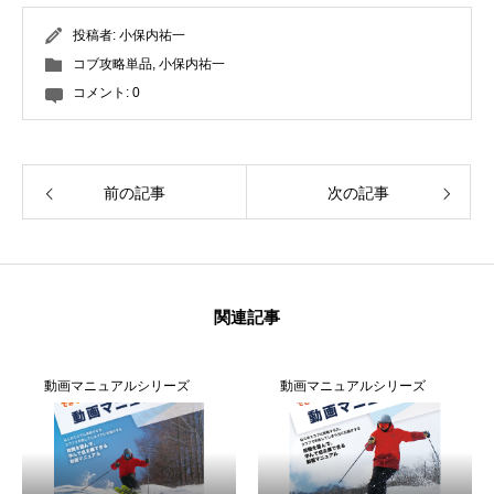
投稿者:
小保内祐一
特別講座
コブ攻略単品
,
小保内祐一
コメント:
0
PV
講師から選ぶ
Instructor
前の記事
次の記事
インストラクター募集
インストラクター一覧
コブレッスン参加のお客様の声
関連記事
Review
レッスンレポート
Report
動画マニュアルシリーズ
動画マニュアルシリーズ
よくある質問
FAQ
レッスン内容について