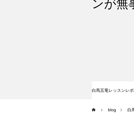
ンが無
尾瀬岩鞍
鷲ヶ岳＆高鷲
白馬五竜FA
レッスンテーマから選ぶ
白馬五竜レッスンレポ
blog
白
初級1
初級2
特別講座
PV