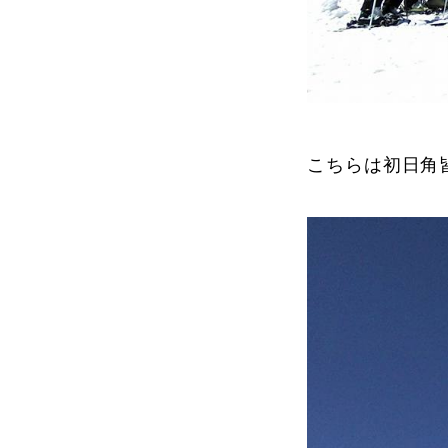
プレゼント
こちらは初日角
プレゼント付メルマガ
常時メルマガ
お問合せ
特
会社概要