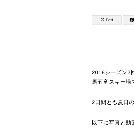
Post
講師から選ぶ
インストラクター募集
インストラク
2018シーズン2
馬五竜スキー場
コブレッスン参加のお客様の声
2日間とも夏日
以下に写真と動
レッスンレポート