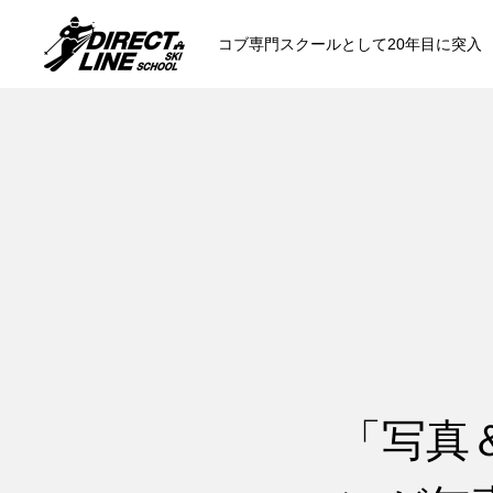
コブ専門スクールとして20年目に突入
スクールについて知る
コンセプトと開催スキー場
参加までの流
各会場の集合場所
「写真
スキー場から選ぶ