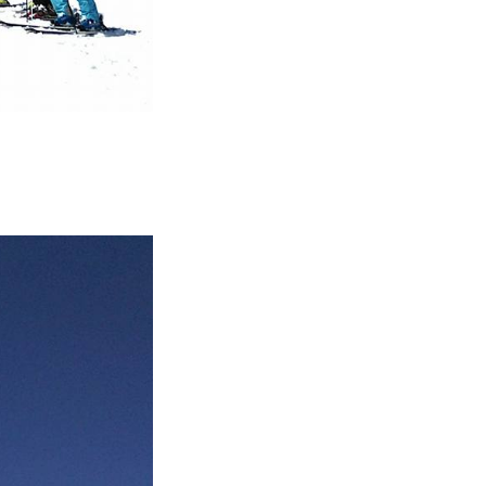
vie
Present