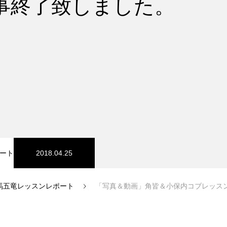
事終了致しました。
スノーパーク
宮城山形
ート
2018.04.25
馬五竜レッスンレポート
「写真＆動画」角皆＆小保内コブレッスンが
中級1