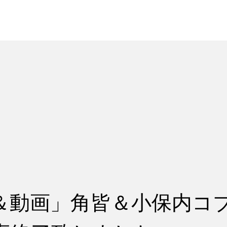
れ
レッスン料金
＆動画」角皆＆小保内コ