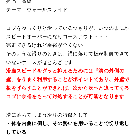
担当：高橋
テーマ：ウォールスライド
特別講座
PV
コブをゆっくりと滑っているつもりが、いつのまにか
スピードオーバーになりコースアウト・・・
講師から選ぶ
Instructor
完走できるけれど余裕が全くない
そのような滑りのときは、溝に落ちて板が制御できて
インストラクター募集
いないケースがほとんどです
滑走スピードをグッと抑えるためには『溝の外側の
インストラクター一覧
壁』をうまく利用することがポイントであり、外壁で
コブレッスン参加のお客様の声
板をずらすことができれば、次から次へと迫ってくる
Review
コブに余裕をもって対処することが可能となります
レッスンレポート
Report
溝に落ちてしまう滑りの特徴として
よくある質問
FAQ
・体を内側に倒し、その勢いを用いることで切り返し
している
レッスン内容について