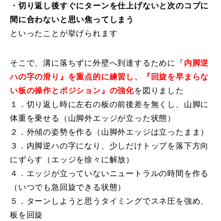
・切り返し後すぐにターンを仕上げないと次のコブに
レッスン周辺に関して
間に合わないと思い焦ってしまう
といったことが挙げられます
お申し込みについて
そこで、溝に落ちずに外壁へ到達するために『
内脚逆
動画で学ぶ
Movie
ハの字の滑り』を重点的に練習し、『回旋を早まらな
最新レッスン動画
い板の操作とポジション』の強化
を図りました
１．切り返し時に左右の板の前後差を無くし、山脚に
レッスン動画一覧
体重を乗せる（山脚外エッジが立った状態）
２．外傾の姿勢を作る（山脚外エッジは立ったまま）
コブ斜面の滑り方解説動画
Online Store
３．内脚逆ハの字になり、少しだけトップを落下方向
にずらす（エッジを徐々に解放）
無料プレゼント動画
Movie
４．エッジが立っていないニュートラルの時間を作る
（いつでも急回旋できる状態）
プレゼント
Present
５．ターンしようと思うタイミングでスネ圧を強め、
プレゼント付メルマガ
板を回旋