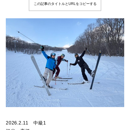
この記事のタイトルとURLをコピーする
鷲ヶ岳＆高鷲スノーパーク
宮城山形
岩手高原
白馬五竜FA
レッスンテーマから選ぶ
Lesson Theme
初級1
初級2
中級1
2026.2.11 中級1
中級2