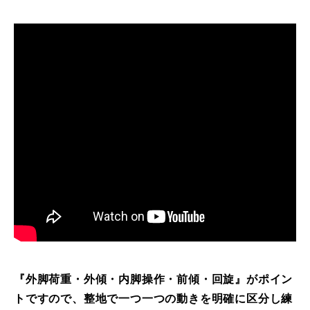
常時メルマガ
お問合せ
特定商取引法に基づく表記
プライバシーポリシー
会社
『外脚荷重・外傾・内脚操作・前傾・回旋』がポイン
トですので、整地で一つ一つの動きを明確に区分し練