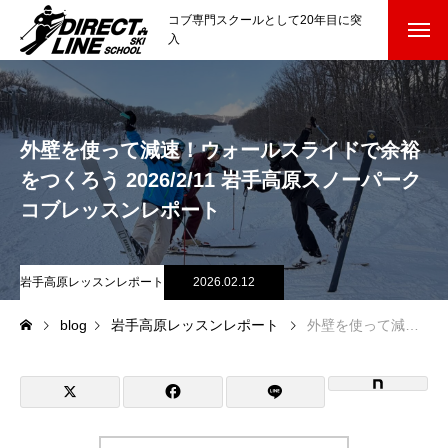
コブ専門スクールとして20年目に突
入
スクールについて知る
Directline Ski School
コンセプトと開催スキー場
外壁を使って減速！ウォールスライドで余裕
をつくろう 2026/2/11 岩手高原スノーパーク
参加までの流れ
コブレッスンレポート
レッスン料金
岩手高原レッスンレポート
2026.02.12
参加費のお支払い
blog
岩手高原レッスンレポート
外壁を使って減速！ウォールスライドで余裕をつくろう 2026/2/11 岩手高原スノーパーク コブレッスンレポート
各会場の集合場所
スキー場から選ぶ
Ski Area
尾瀬岩鞍