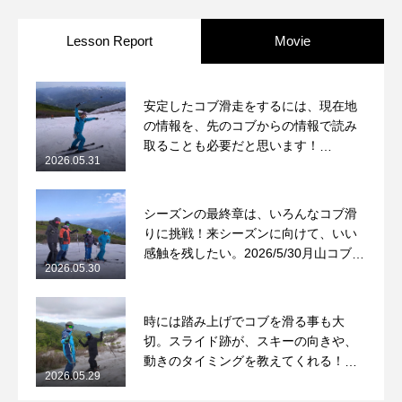
Lesson Report
Movie
安定したコブ滑走をするには、現在地
の情報を、先のコブからの情報で読み
取ることも必要だと思います！
2026.05.31
2026/5/31月山コブレッスンレポート
シーズンの最終章は、いろんなコブ滑
りに挑戦！来シーズンに向けて、いい
感触を残したい。2026/5/30月山コブレ
2026.05.30
ッスンレポート
時には踏み上げでコブを滑る事も大
切。スライド跡が、スキーの向きや、
動きのタイミングを教えてくれる！
2026.05.29
2026/5/29月山コブレッスンレポート