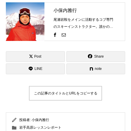
小保内雅行
尾瀬岩鞍をメインに活動するコブ専門
のスキーインストラクター。誰かの評
価を気にするものではなく自分の世界
観を表現するのがスキーそしてコブ。
一緒にスキーを楽しみましょう！そし
て、自分のコブスタイルを見つけませ
Post
Share
んか？ゲレンデで見かけたらお気軽に
LINE
お声がけください！
note
この記事のタイトルとURLをコピーする
投稿者:
小保内雅行
岩手高原レッスンレポート