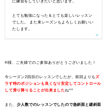
に練習をしていきたいと思います。
常時メルマガ
とても勉強になった＆とても楽しいレッスン
でした。 また来シーズンもよろしくお願いい
たします。
お問合せ
特定商取引法に基づく表記
プライバシーポリシー
会社
H様、ご夫婦でのご参加ありがとうございました！
今シーズン2回目のレッスンでしたが、前回よりも
ズ
ラす時のポジションも良くなり安定してコントロール
して滑り降りることが出来ました
ね^^
また、
少人数でのレッスンでしたので急斜面と緩斜面