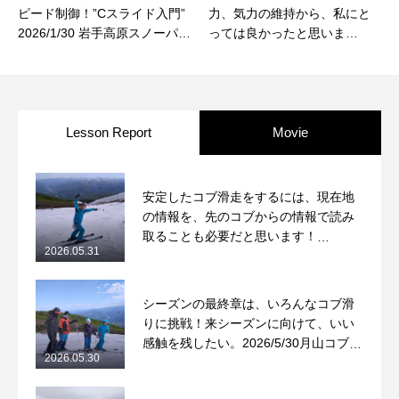
ピード制御！”Cスライド入門”
力、気力の維持から、私にと
2026/1/30 岩手高原スノーパー
っては良かったと思いま
ク コブレッスンレポート
す。」平日グループレッスン
に受講された方からのご感想
です！
Lesson Report
Movie
安定したコブ滑走をするには、現在地
の情報を、先のコブからの情報で読み
取ることも必要だと思います！
2026.05.31
2026/5/31月山コブレッスンレポート
シーズンの最終章は、いろんなコブ滑
りに挑戦！来シーズンに向けて、いい
感触を残したい。2026/5/30月山コブレ
2026.05.30
ッスンレポート