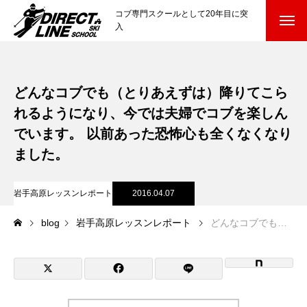
コブ専門スクールとして20年目に突
入
スクールについて知る
Directline Ski School
どんなコブでも（とりあえずは）降りてこら
コンセプトと開催スキー場
れるようになり、今では夫婦でコブを楽しん
参加までの流れ
でいます。 以前あった恐怖心も全くなくなり
ました。
レッスン料金
岩手高原レッスンレポート
2016.04.07
参加費のお支払い
blog
岩手高原レッスンレポート
どんなコブでも（とりあえずは）降りてこられるようになり、今では夫婦でコブを楽しんでいます。 以前あった恐怖心も全くなくなりました。
各会場の集合場所
スキー場から選ぶ
Ski Area
尾瀬岩鞍