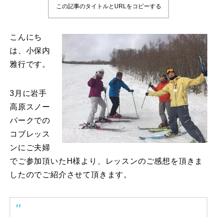
この記事のタイトルとURLをコピーする
鷲ヶ岳＆高鷲スノーパーク
こんにち
宮城山形
は、小保内
雅行です。
岩手高原
白馬五竜FA
3月に岩手
高原スノー
レッスンテーマから選ぶ
Lesson Theme
パークでの
コブレッス
初級1
ンにご夫婦
でご参加頂いたH様より、レッスンのご感想を頂きま
初級2
したのでご紹介させて頂きます。
中級1
中級2