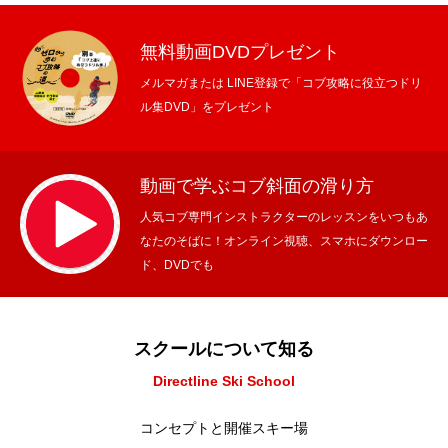
無料動画DVDプレゼント
メルマガまたは LINE登録で「コブ攻略に役立つドリ
ル集DVD」をプレゼント
動画で学ぶコブ斜面の滑り方
人気コブ専門インストラクターのレッスンをいつもあ
なたのそばに！オンライン視聴、スマホにダウンロー
ド、DVDでも
スクールについて知る
Directline Ski School
コンセプトと開催スキー場