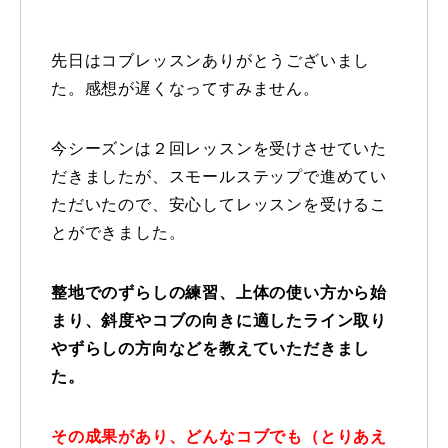
特別講座
先日はコブレッスンありがとうございまし
PV
た。感想が遅くなってすみません。
講師から選ぶ
Instructor
今シーズンは２回レッスンを受けさせていた
だきましたが、スモールステップで進めてい
インストラクター募集
ただいたので、安心してレッスンを受けるこ
とができました。
インストラクター一覧
コブレッスン参加のお客様の声
Review
整地でのずらしの練習、上体の使い方から始
まり、斜度やコブの向きに適したライン取り
レッスンレポート
Report
やずらしの方向などを教えていただきまし
た。
よくある質問
FAQ
レッスン内容について
その成果があり、どんなコブでも（とりあえ