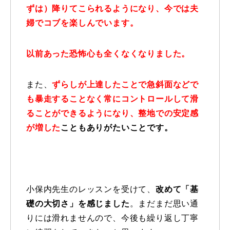
ずは）降りてこられるようになり、今では夫
レッスン周辺に関して
婦でコブを楽しんでいます。
お申し込みについて
以前あった恐怖心も全くなくなりました。
動画で学ぶ
Movie
また、
ずらしが上達したことで急斜面などで
最新レッスン動画
も暴走することなく常にコントロールして滑
ることができるようになり、整地での安定感
レッスン動画一覧
が増した
こともありがたいことです。
コブ斜面の滑り方解説動画
Online Store
無料プレゼント動画
Movie
小保内先生のレッスンを受けて、
改めて「基
プレゼント
Present
礎の大切さ」を感じました
。まだまだ思い通
りには滑れませんので、今後も繰り返し丁寧
プレゼント付メルマガ