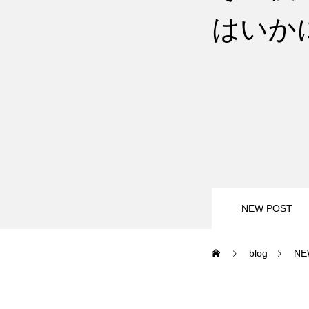
はいか
尾瀬岩鞍
鷲ヶ岳＆高鷲
白馬五竜FA
レッスンテーマから選ぶ
NEW POST
blog
NE
初級1
初級2
特別講座
PV