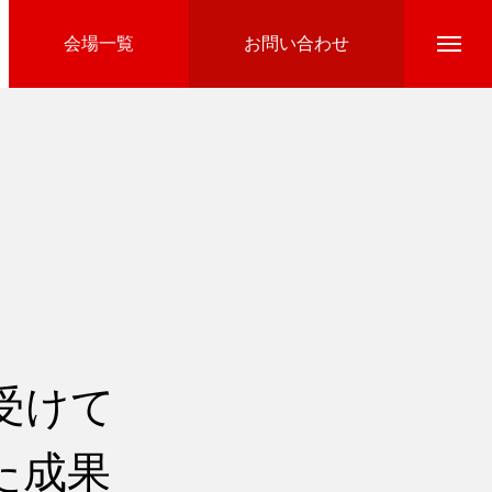
会場一覧
お問い合わせ
Directline Ski School
参加費のお支払い
受けて
た成果
Ski Area