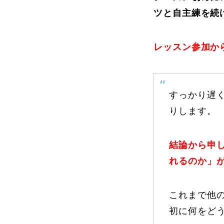
ツと自主練を続
よくある質問
レッスン参加か
レッスン内容について
レッスン周辺
すっかり遅く
りします。
動画で学ぶ
結論から申
れるのか」
これまで他
最新レッスン動画
レッスン動画
初に何をど