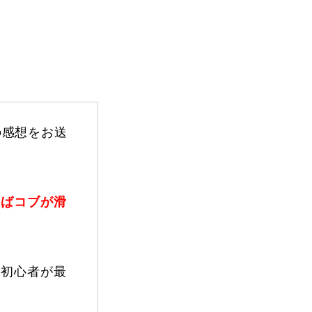
FAQ
の感想をお送
ればコブが滑
Movie
。
「初心者が最
無料プレゼント動画