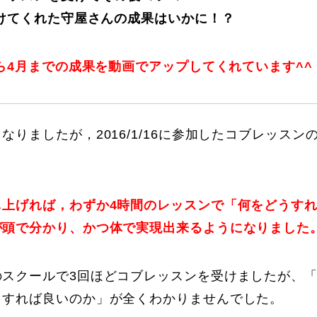
けてくれた守屋さんの成果はいかに！？
ら4月までの成果を動画でアップしてくれています^^
に関して
お申し込みについて
なりましたが，2016/1/16に参加したコブレッスン
し上げれば，わずか4時間のレッスンで「何をどうす
が頭で分かり、かつ体で実現出来るようになりました
のスクールで3回ほどコブレッスンを受けましたが、
一覧
コブ斜面の滑り方解説動画
うすれば良いのか」が全くわかりませんでした。