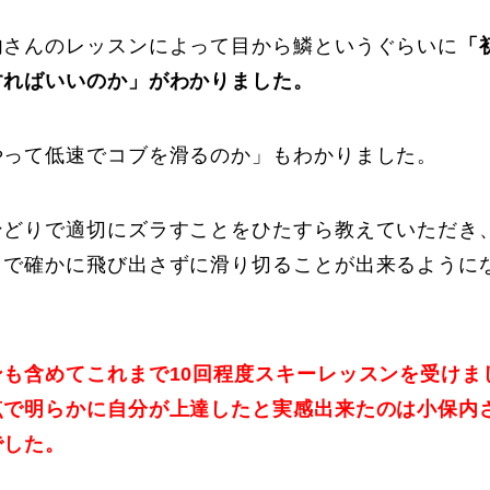
Online Store
Mo
内さんのレッスンによって目から鱗というぐらいに
「
すればいいのか」がわかりました。
やって低速でコブを滑るのか」もわかりました。
ンどりで適切にズラすことをひたすら教えていただき
とで確かに飛び出さずに滑り切ることが出来るように
定商取引法に基づく表記
プライバシーポリシー
も含めてこれまで10回程度スキーレッスンを受けま
点で明らかに自分が上達したと実感出来たのは小保内
でした。