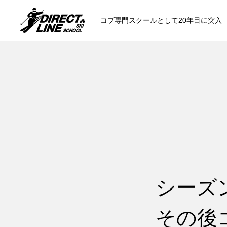
コブ専門スクールとして20年目に突入
スクールについて知る
コンセプトと開催スキー場
参加までの流
各会場の集合場所
シーズ
その後
スキー場から選ぶ