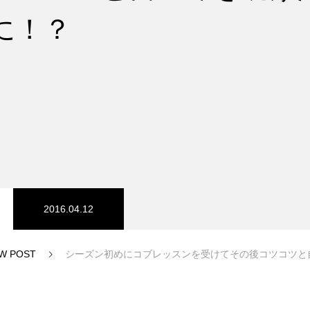
に！？
スノーパーク
宮城山形
2016.04.12
W POST
シーズン初めにコブレッスンを受けてその後コツコツと自主練を
中級1