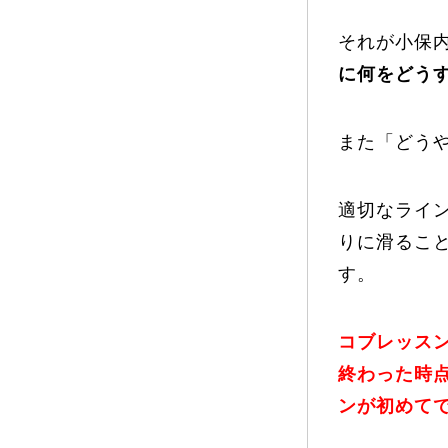
それが小保
プレゼント
に何をどう
また「どう
プレゼント付メルマガ
常時メルマガ
適切なライ
りに滑るこ
す。
お問合せ
特
会社概要
コブレッスン
終わった時
ンが初めて