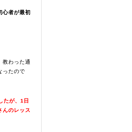
vie
初心者が最初
Present
、教わった通
なったので
したが、1日
さんのレッス