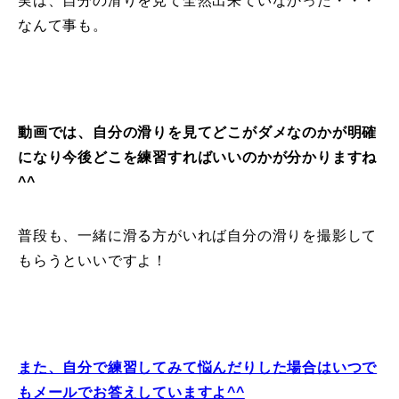
実は、自分の滑りを見て全然出来ていなかった・・・
なんて事も。
常時メルマガ
お問合せ
特定商取引法に基づく表記
プライバシーポリシー
会社
動画では、自分の滑りを見てどこがダメなのかが明確
になり今後どこを練習すればいいのかが分かりますね
^^
普段も、一緒に滑る方がいれば自分の滑りを撮影して
もらうといいですよ！
また、自分で練習してみて悩んだりした場合はいつで
もメールでお答えしていますよ^^