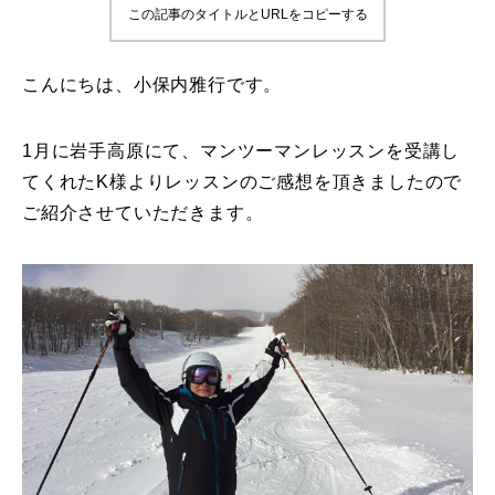
この記事のタイトルとURLをコピーする
鷲ヶ岳＆高鷲スノーパーク
こんにちは、小保内雅行です。
宮城山形
岩手高原
1月に岩手高原にて、マンツーマンレッスンを受講し
てくれたK様よりレッスンのご感想を頂きましたので
白馬五竜FA
ご紹介させていただきます。
レッスンテーマから選ぶ
Lesson Theme
初級1
初級2
中級1
中級2