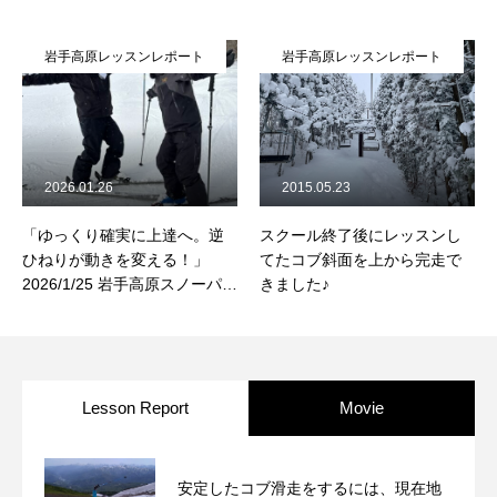
岩手高原レッスンレポート
岩手高原レッスンレポート
2026.01.26
2015.05.23
「ゆっくり確実に上達へ。逆
スクール終了後にレッスンし
ひねりが動きを変える！」
てたコブ斜面を上から完走で
2026/1/25 岩手高原スノーパー
きました♪
ク コブレッスンレポート
Lesson Report
Movie
安定したコブ滑走をするには、現在地