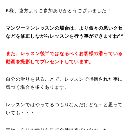
レッスン周辺に関して
K様、遠方よりご参加ありがとうございました！
お申し込みについて
マンツーマンレッスンの場合は、より個々の悪いクセ
などを修正しながらレッスンを行う事ができますね^^
動画で学ぶ
Movie
最新レッスン動画
また、レッスン後半ではなるべくお客様の滑っている
動画を撮影してプレゼントしています。
レッスン動画一覧
自分の滑りを見ることで、レッスンで指摘された事に
コブ斜面の滑り方解説動画
Online Store
気づく場合も多くあります。
無料プレゼント動画
Movie
レッスンではやってるつもりなんだけどな～と思って
プレゼント
Present
いても・・・
プレゼント付メルマガ