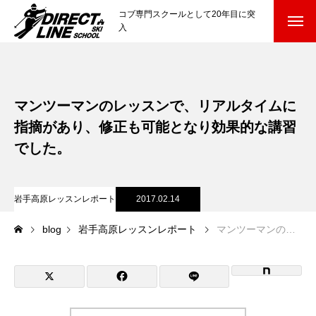
コブ専門スクールとして20年目に突
入
スクールについて知る
Directline Ski School
コンセプトと開催スキー場
マンツーマンのレッスンで、リアルタイムに
指摘があり、修正も可能となり効果的な講習
参加までの流れ
でした。
レッスン料金
岩手高原レッスンレポート
2017.02.14
参加費のお支払い
blog
岩手高原レッスンレポート
マンツーマンのレッスンで、リアルタイムに指摘があり、修正も可能となり効果的な講習でした。
各会場の集合場所
スキー場から選ぶ
Ski Area
尾瀬岩鞍