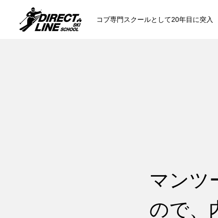
コブ専門スクールとして20年目に突入
スクールについて知る
コンセプトと開催スキー場
参加までの流
各会場の集合場所
マンツ
ので、
スキー場から選ぶ