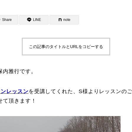
Share
LINE
note
この記事のタイトルとURLをコピーする
ター一覧
保内雅行です。
マンレッスン
を受講してくれた、S様よりレッスンの
せて頂きます！