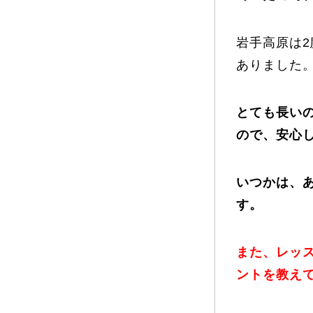
プレゼント
岩手高原は
ありました
とても長い
プレゼント付メルマガ
常時メルマガ
ので、安心
いつかは、
お問合せ
特
す。
会社概要
また、レッ
ントを教え