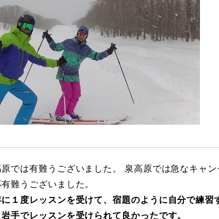
に関して
お申し込みについて
高原では有難うございました。 泉高原では急なキャン
応有難うございました。
一覧
コブ斜面の滑り方解説動画
年に１度レッスンを受けて、宿題のように自分で練習
、岩手でレッスンを受けられて良かったです。