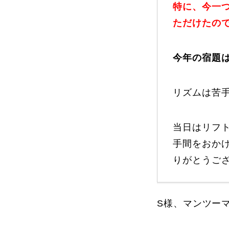
特に、今一
ただけたの
今年の宿題
リズムは苦
当日はリフ
手間をおか
りがとうご
S様、マンツー