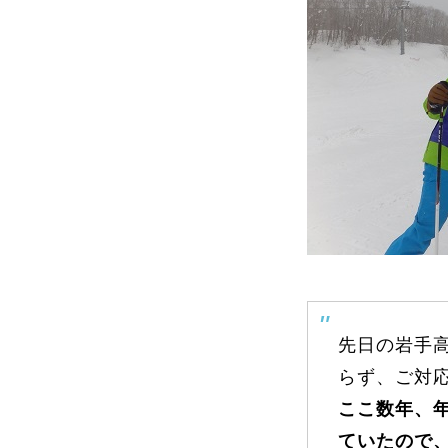
よくある質問
レッスン内容について
レッスン周辺
動画で学ぶ
先日の岩手
らず、ご対
最新レッスン動画
レッスン動画
ここ数年、
ていたので