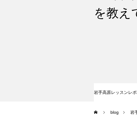
を教え
尾瀬岩鞍
鷲ヶ岳＆高鷲
白馬五竜FA
レッスンテーマから選ぶ
岩手高原レッスンレポ
blog
岩
初級1
初級2
特別講座
PV