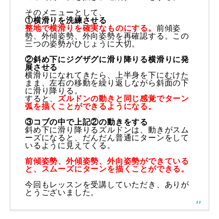
そのメニューとして、
レッスン周辺に関して
①横滑りを洗練させる
整地で横滑りを確実なものにする。
前傾姿
勢、外傾姿勢、
外向姿勢を再確認する。この
お申し込みについて
三つの姿勢がひじょうに大切。
②斜め下にジグザグに滑り降りる横滑りに発
動画で学ぶ
Movie
展させる
横滑りになれてきたら、上半身を下にむけた
まま、
左右の移動を繰り返しながら斜面の下
最新レッスン動画
に滑り降りる。
すると、
ズルドンの動きと同じ感覚でターン
弧を描くことができるようにな
る。
レッスン動画一覧
③コブの中で上記②の動きをする
斜め下に滑り降りるズルドンは、動きがスム
ーズになると、
だんだん普通にターンをして
コブ斜面の滑り方解説動画
Online Store
いるように見えてくる。
前傾姿勢、外傾姿勢、外向姿勢ができている
無料プレゼント動画
Movie
と、
スムーズにターンを描くことができる。
今回もレッスンを受講していただき、ありが
プレゼント
Present
とうございました。
プレゼント付メルマガ