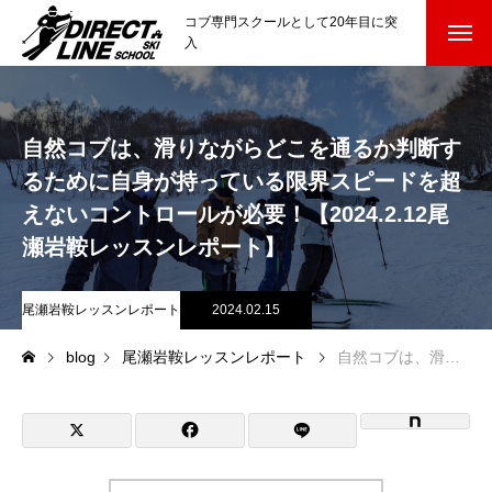
コブ専門スクールとして20年目に突
入
スクールについて知る
Directline Ski School
自然コブは、滑りながらどこを通るか判断す
コンセプトと開催スキー場
るために自身が持っている限界スピードを超
参加までの流れ
えないコントロールが必要！【2024.2.12尾
瀬岩鞍レッスンレポート】
レッスン料金
尾瀬岩鞍レッスンレポート
2024.02.15
参加費のお支払い
blog
尾瀬岩鞍レッスンレポート
自然コブは、滑りながらどこを通るか判断するために自身が持っている限界スピードを超えないコントロールが必要！【2024.2.12尾瀬岩鞍レッスンレポート】
各会場の集合場所
スキー場から選ぶ
Ski Area
尾瀬岩鞍