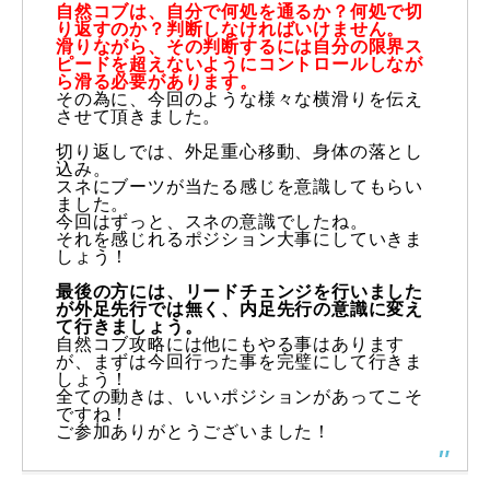
自然コブは、自分で何処を通るか？何処で切
り返すのか？
判断しなければいけません。
滑りながら、
その判断するには自分の限界ス
ピードを超えないようにコントロー
ルしなが
ら滑る必要があります。
その為に、今回のような様々な横滑りを伝え
させて頂きました。
切り返しでは、外足重心移動、身体の落とし
込み。
スネにブーツが当たる感じを意識してもらい
ました。
今回はずっと、スネの意識でしたね。
それを感じれるポジション大事にしていきま
しょう！
最後の方には、リードチェンジを行いました
が外足先行では無く、
内足先行の意識に変え
て行きましょう。
自然コブ攻略には他にもやる事はあります
が、
まずは今回行った事を完璧にして行きま
しょう！
全ての動きは、いいポジションがあってこそ
ですね！
ご参加ありがとうございました！