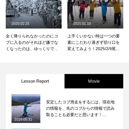
2020.02.25
2025.02.10
全く降りられなかったのにコ
上手くいかない時は一つの要
ブに入るのがそれほど嫌でな
素にこだわり過ぎず切り口を
くなったのは、ゆっくりでい
変えてみよう！2025/2/9尾瀬
いという先生のレッスンのお
岩鞍レッスンレポート
陰です。
Lesson Report
Movie
安定したコブ滑走をするには、現在地
の情報を、先のコブからの情報で読み
取ることも必要だと思います！
2026.05.31
2026/5/31月山コブレッスンレポート