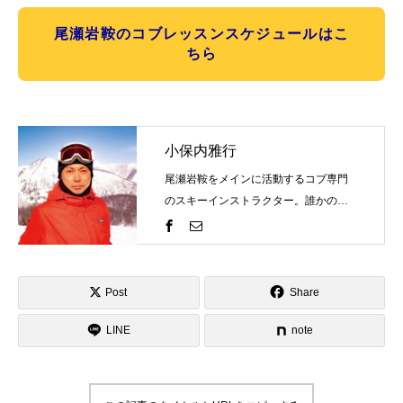
尾瀬岩鞍のコブレッスンスケジュールはこ
ちら
小保内雅行
尾瀬岩鞍をメインに活動するコブ専門
のスキーインストラクター。誰かの評
価を気にするものではなく自分の世界
観を表現するのがスキーそしてコブ。
一緒にスキーを楽しみましょう！そし
て、自分のコブスタイルを見つけませ
Post
Share
んか？ゲレンデで見かけたらお気軽に
LINE
お声がけください！
note