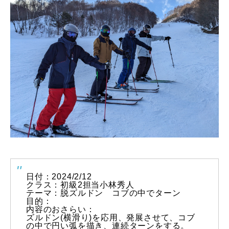
特別講座
PV
講師から選ぶ
Instructor
インストラクター募集
インストラクター一覧
コブレッスン参加のお客様の声
Review
レッスンレポート
Report
日付：2024/2/12
クラス：初級2担当小林秀人
テーマ：脱ズルドン コブの中でターン
よくある質問
FAQ
目的：
内容のおさらい：
ズルドン(横滑り)を応用、発展させて、
コブ
レッスン内容について
の中で円い弧を描き、連続ターンをする。