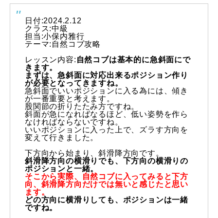
常時メルマガ
日付:2024.2.12
クラス:中級
担当:小保内雅行
テーマ:自然コブ攻略
レッスン内容:
自然コブは基本的に急斜面にで
お問合せ
特定商取引法に基づく表記
プライバシーポリシー
会社
きます。
まずは、
急斜面に対応出来るポジション作り
が必要となってきますね。
急斜面でいいポジションに入る為には、
傾き
が一番重要と考えます。
股関節の折りたたみ方ですね。
斜面が急になればなるほど、
低い姿勢を作ら
なければならないですね。
いいポジションに入った上で、ズラす方向を
変えて行きました。
下方向から始まり、斜滑降方向です。
斜滑降方向の横滑りでも、下方向の横滑りの
ポジションと一緒。
そこから実際、自然コブに入ってみると下方
向、
斜滑降方向だけでは無いと感じたと思い
ます。
どの方向に横滑りしても、ポジションは一緒
ですね。