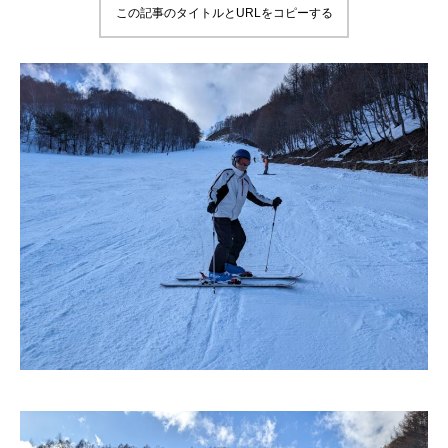
この記事のタイトルとURLをコピーする
鷲ヶ岳＆高鷲スノーパーク
宮城山形
岩手高原
白馬五竜FA
レッスンテーマから選ぶ
Lesson Theme
初級1
初級2
中級1
中級2