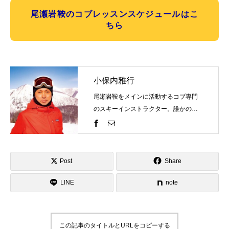
尾瀬岩鞍のコブレッスンスケジュールはこ
常時メルマガ
ちら
お問合せ
特定商取引法に基づく表記
プライバシーポリシー
会社
小保内雅行
尾瀬岩鞍をメインに活動するコブ専門
のスキーインストラクター。誰かの評
価を気にするものではなく自分の世界
観を表現するのがスキーそしてコブ。
一緒にスキーを楽しみましょう！そし
て、自分のコブスタイルを見つけませ
Post
Share
んか？ゲレンデで見かけたらお気軽に
LINE
お声がけください！
note
この記事のタイトルとURLをコピーする