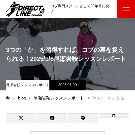
コブ専門スクールとして20年目に突
入
スクールについて知る
Directline Ski School
コンセプトと開催スキー場
3つの「か」を習得すれば、コブの裏を捉え
参加までの流れ
られる！2025/1/8尾瀬岩鞍レッスンレポート
レッスン料金
尾瀬岩鞍レッスンレポート
2025.01.09
参加費のお支払い
blog
尾瀬岩鞍レッスンレポート
3つの「か」を習得すれば、コブの裏を捉えられる！2025/1/8尾瀬岩鞍レッスンレポート
各会場の集合場所
スキー場から選ぶ
Ski Area
尾瀬岩鞍