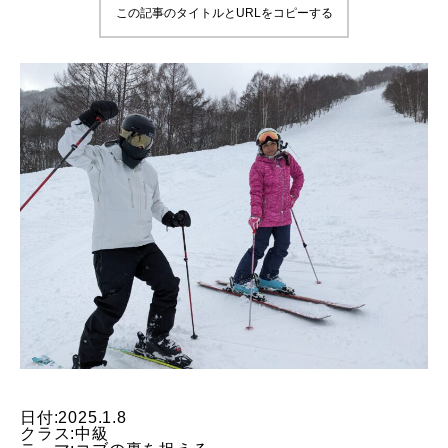
この記事のタイトルとURLをコピーする
鷲ヶ岳＆高鷲スノーパーク
宮城山形
岩手高原
白馬五竜FA
レッスンテーマから選ぶ
Lesson Theme
初級1
初級2
中級1
日付:2025.1.8
クラス:中級
中級2