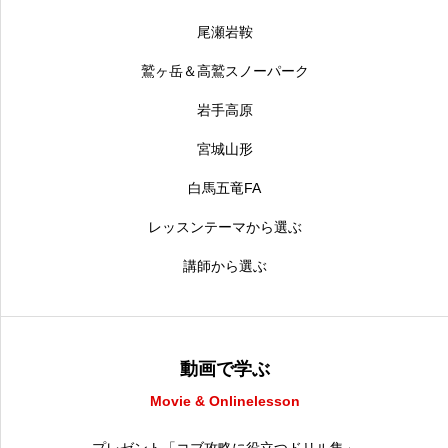
尾瀬岩鞍
鷲ヶ岳＆高鷲スノーパーク
岩手高原
宮城山形
白馬五竜FA
レッスンテーマから選ぶ
講師から選ぶ
動画で学ぶ
Movie & Onlinelesson
プレゼント「コブ攻略に役立つドリル集」