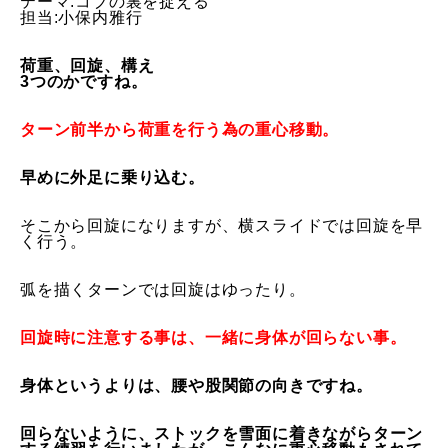
テーマ:コブの裏を捉える
担当:小保内雅行
特別講座
荷重、回旋、構え
3つのかですね。
PV
ターン前半から荷重を行う為の重心移動。
講師から選ぶ
Instructor
早めに外足に乗り込む。
インストラクター募集
そこから回旋になりますが、横スライドでは回旋を早
インストラクター一覧
く行う。
コブレッスン参加のお客様の声
Review
弧を描くターンでは回旋はゆったり。
レッスンレポート
Report
回旋時に注意する事は、一緒に身体が回らない事。
よくある質問
身体というよりは、腰や股関節の向きですね。
FAQ
レッスン内容について
回らないように、
ストックを雪面に着きながらターン