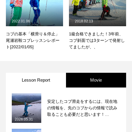
2022.01.06
2018.02.13
コブの基本「横滑り＆停止」
1級合格できました！3年前、
尾瀬岩鞍コブレッスンレポー
コブ斜面では3ターンで発射し
ト[2022/01/05]
てましたが、、
Lesson Report
Movie
安定したコブ滑走をするには、現在地
の情報を、先のコブからの情報で読み
取ることも必要だと思います！
2026.05.31
2026/5/31月山コブレッスンレポート