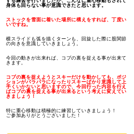
する練習を行いましたが、
こんなに重心移動もされて
身体も回らない事が意識できたと思いま
す。
レッスン周辺に関して
ストックを雪面に着いた場所に構えをすれば、丁度い
いですね。
お申し込みについて
横スライドも弧を描くターンも、
回旋した際に股関節
動画で学ぶ
Movie
の向きを意識していきましょう。
最新レッスン動画
今回の動きが出来れば、コブの裏を捉える事が出来て
きます。
レッスン動画一覧
コブの裏を捉えようとスキーだけを動かしても、
ポジ
ションがバラバラになったりスキーばかり意識して上
コブ斜面の滑り方解説動画
Online Store
手くいか
ないと思いますので、
今回行った内容を行え
ばコブの裏を捉える事が出来るという考えに
変えてい
きましょう！
無料プレゼント動画
Movie
特に重心移動は積極的に練習していきましょう！
プレゼント
ご参加ありがとうございました！
Present
プレゼント付メルマガ