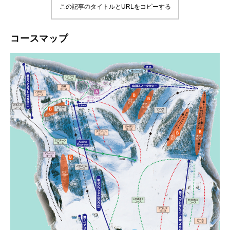
この記事のタイトルとURLをコピーする
鷲ヶ岳＆高鷲スノーパーク
コースマップ
宮城山形
岩手高原
白馬五竜FA
レッスンテーマから選ぶ
Lesson Theme
初級1
初級2
中級1
中級2