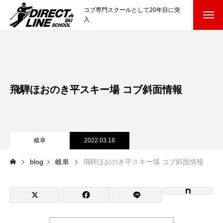
コブ専門スクールとして20年目に突
入
スクールについて知る
Directline Ski School
コンセプトと開催スキー場
飛騨ほおのき平スキー場 コブ斜面情報
参加までの流れ
レッスン料金
岐阜
2022.03.18
参加費のお支払い
blog
岐阜
飛騨ほおのき平スキー場 コブ斜面情報
各会場の集合場所
スキー場から選ぶ
Ski Area
尾瀬岩鞍