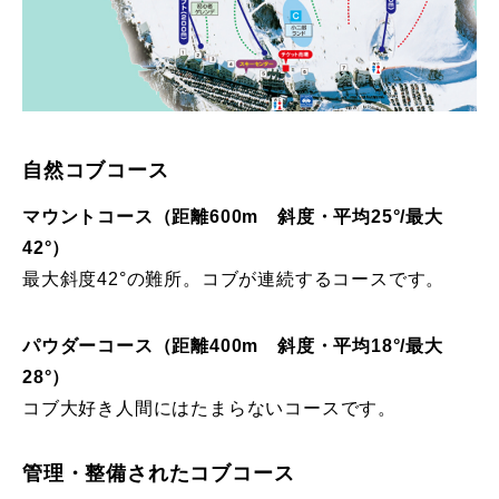
特別講座
PV
講師から選ぶ
Instructor
自然コブコース
インストラクター募集
マウントコース（距離600m 斜度・平均25°/最大
42°）
インストラクター一覧
最大斜度42°の難所。コブが連続するコースです。
コブレッスン参加のお客様の声
Review
パウダーコース（距離400m 斜度・平均18°/最大
レッスンレポート
Report
28°）
コブ大好き人間にはたまらないコースです。
よくある質問
FAQ
管理・整備されたコブコース
レッスン内容について