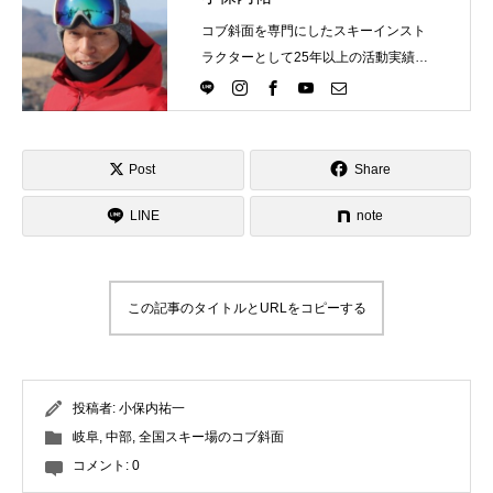
コブ斜面を専門にしたスキーインスト
ラクターとして25年以上の活動実績。
Directlineスキースクール代表として、
スキーインストラクターが職業選択の
一つになる世界を目指し活動中。
Post
Share
LINE
note
この記事のタイトルとURLをコピーする
投稿者:
小保内祐一
岐阜
,
中部
,
全国スキー場のコブ斜面
コメント:
0