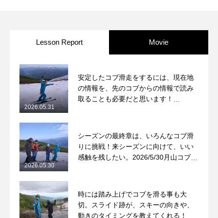
Lesson Report
Movie
安定したコブ滑走をするには、現在地
の情報を、先のコブからの情報で読み
取ることも必要だと思います！
2026.05.31
2026/5/31月山コブレッスンレポート
シーズンの最終章は、いろんなコブ滑
りに挑戦！来シーズンに向けて、いい
感触を残したい。2026/5/30月山コブレ
2026.05.30
ッスンレポート
時には踏み上げでコブを滑る事も大
切。スライド跡が、スキーの向きや、
動きのタイミングを教えてくれる！