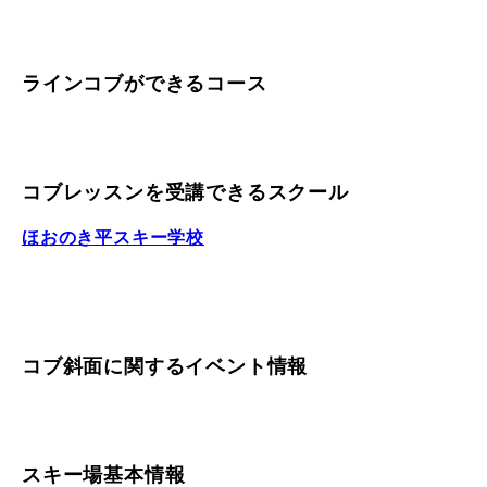
レッスン周辺に関して
ラインコブができるコース
お申し込みについて
動画で学ぶ
Movie
コブレッスンを受講できるスクール
最新レッスン動画
ほおのき平スキー学校
レッスン動画一覧
コブ斜面の滑り方解説動画
Online Store
無料プレゼント動画
Movie
コブ斜面に関するイベント情報
プレゼント
Present
プレゼント付メルマガ
スキー場基本情報