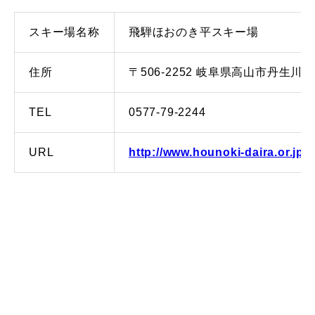
常時メルマガ
スキー場名称
飛騨ほおのき平スキー場
住所
〒506-2252 岐阜県高山市丹生川町
お問合せ
特定商取引法に基づく表記
プライバシーポリシー
会社
TEL
0577-79-2244
URL
http://www.hounoki-daira.or.jp/