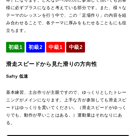
本）になります。どんなレベルの方に参加して頂いてもお客
様に必ずプラスになると考えている部分です。また、様々な
レッスン周辺に関して
テーマのレッスンを行う中で、この「足場作り」の内容を組
み合わせることで、各テーマに厚みをもたせることもにも役
お申し込みについて
立ちます。
動画で学ぶ
Movie
初級1
初級2
中級1
中級2
最新レッスン動画
滑走スピードから見た滑りの方向性
レッスン動画一覧
Safty 低速
コブ斜面の滑り方解説動画
Online Store
基本練習、土台作りが主眼ですので、ゆっくりとしたトレー
ニングがメインになります。上手な方が参加しても滑走スピ
無料プレゼント動画
Movie
ードはゆっくりを貫いてください。（滑走スピードがゆっく
りでも、動作が早いことはある。）運動量はそれなりにあ
プレゼント
Present
る。
プレゼント付メルマガ