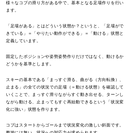
様々なコブの滑り方がある中で、基本となる足場作りを行い
ます。
鷲ヶ岳＆高鷲スノーパーク
宮城山形
「足場がある」とはどういう状態か？というと、「足場がで
きている」＝「やりたい動作ができる」＝「動ける」状態と
岩手高原
定義しています。
白馬五竜FA
固定したポジションや姿勢姿勢作りだけではなく、動けるか
どうかを基準とします。
レッスンテーマから選ぶ
Lesson Theme
スキーの基本である「まっすぐ滑る、曲がる（方向転換）、
初級1
止まる」の全ての状況での足場（＝動ける状態）を確認して
いくことで、まっすぐ滑りながらすぐ動き出せる、ターンし
初級2
ながら動ける、止まってもすぐ再始動できるという「状況変
化に強い」状態を作ります。
中級1
コブはスタートからゴールまで状況変化の激しい斜面です。
中級2
整地には無い、状況への対応力が求められます。