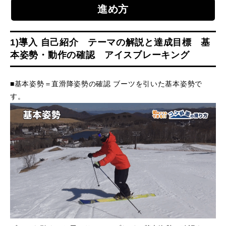
進め方
常時メルマガ
1)導入 自己紹介 テーマの解説と達成目標 基
本姿勢・動作の確認 アイスブレーキング
お問合せ
特定商取引法に基づく表記
プライバシーポリシー
会社
■基本姿勢＝直滑降姿勢の確認 ブーツを引いた基本姿勢で
す。