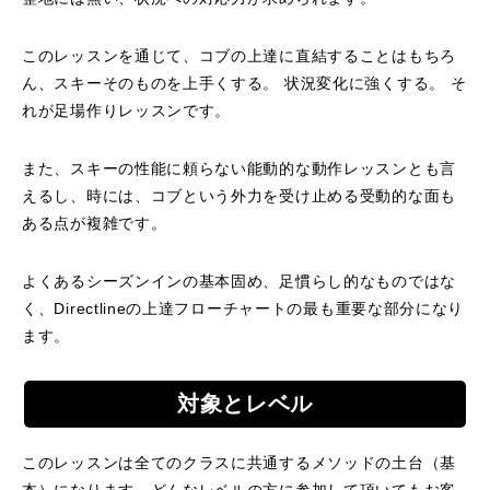
特別講座
このレッスンを通じて、コブの上達に直結することはもちろ
ん、スキーそのものを上手くする。 状況変化に強くする。 そ
PV
れが足場作りレッスンです。
講師から選ぶ
Instructor
また、スキーの性能に頼らない能動的な動作レッスンとも言
えるし、時には、コブという外力を受け止める受動的な面も
インストラクター募集
ある点が複雑です。
インストラクター一覧
よくあるシーズンインの基本固め、足慣らし的なものではな
く、Directlineの上達フローチャートの最も重要な部分になり
コブレッスン参加のお客様の声
Review
ます。
レッスンレポート
Report
対象とレベル
よくある質問
FAQ
このレッスンは全てのクラスに共通するメソッドの土台（基
レッスン内容について