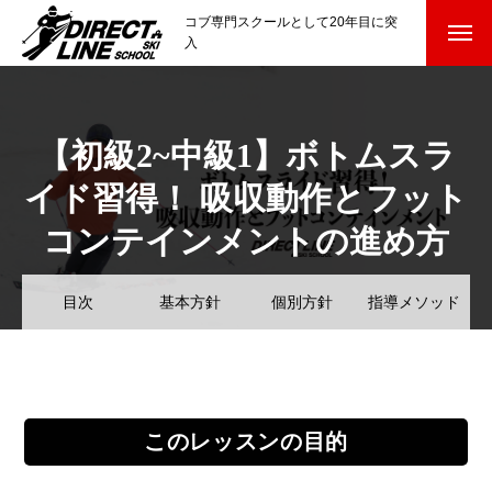
コブ専門スクールとして20年目に突
入
スクールについて知る
Directline Ski School
【初級2~中級1】ボトムスラ
コンセプトと開催スキー場
イド習得！ 吸収動作とフット
参加までの流れ
コンテインメントの進め方
レッスン料金
目次
基本方針
個別方針
指導メソッド
参加費のお支払い
各会場の集合場所
スキー場から選ぶ
Ski Area
このレッスンの目的
尾瀬岩鞍