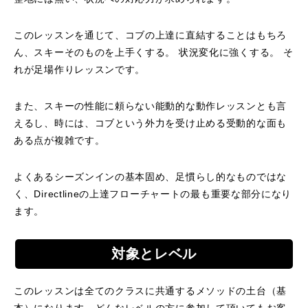
特別講座
このレッスンを通じて、コブの上達に直結することはもちろ
ん、スキーそのものを上手くする。 状況変化に強くする。 そ
PV
れが足場作りレッスンです。
講師から選ぶ
Instructor
また、スキーの性能に頼らない能動的な動作レッスンとも言
えるし、時には、コブという外力を受け止める受動的な面も
インストラクター募集
ある点が複雑です。
インストラクター一覧
よくあるシーズンインの基本固め、足慣らし的なものではな
く、Directlineの上達フローチャートの最も重要な部分になり
コブレッスン参加のお客様の声
Review
ます。
レッスンレポート
Report
対象とレベル
よくある質問
FAQ
このレッスンは全てのクラスに共通するメソッドの土台（基
レッスン内容について