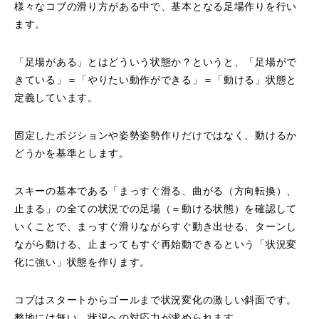
様々なコブの滑り方がある中で、基本となる足場作りを行い
ます。
鷲ヶ岳＆高鷲スノーパーク
宮城山形
「足場がある」とはどういう状態か？というと、「足場がで
きている」＝「やりたい動作ができる」＝「動ける」状態と
岩手高原
定義しています。
白馬五竜FA
固定したポジションや姿勢姿勢作りだけではなく、動けるか
どうかを基準とします。
レッスンテーマから選ぶ
Lesson Theme
スキーの基本である「まっすぐ滑る、曲がる（方向転換）、
初級1
止まる」の全ての状況での足場（＝動ける状態）を確認して
いくことで、まっすぐ滑りながらすぐ動き出せる、ターンし
初級2
ながら動ける、止まってもすぐ再始動できるという「状況変
化に強い」状態を作ります。
中級1
コブはスタートからゴールまで状況変化の激しい斜面です。
中級2
整地には無い、状況への対応力が求められます。