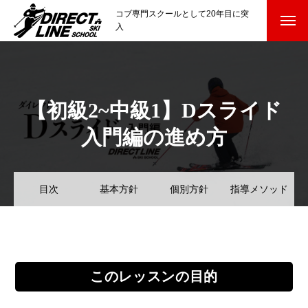
コブ専門スクールとして20年目に突
入
スクールについて知る
Directline Ski School
コンセプトと開催スキー場
【初級2~中級1】Dスライド
参加までの流れ
入門編の進め方
レッスン料金
目次
基本方針
個別方針
指導メソッド
参加費のお支払い
各会場の集合場所
スキー場から選ぶ
Ski Area
このレッスンの目的
尾瀬岩鞍