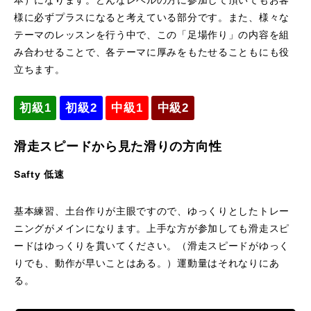
本）になります。どんなレベルの方に参加して頂いてもお客
様に必ずプラスになると考えている部分です。また、様々な
レッスン周辺に関して
テーマのレッスンを行う中で、この「足場作り」の内容を組
み合わせることで、各テーマに厚みをもたせることもにも役
お申し込みについて
立ちます。
動画で学ぶ
Movie
初級1
初級2
中級1
中級2
最新レッスン動画
滑走スピードから見た滑りの方向性
レッスン動画一覧
Safty 低速
コブ斜面の滑り方解説動画
Online Store
基本練習、土台作りが主眼ですので、ゆっくりとしたトレー
ニングがメインになります。上手な方が参加しても滑走スピ
無料プレゼント動画
Movie
ードはゆっくりを貫いてください。（滑走スピードがゆっく
りでも、動作が早いことはある。）運動量はそれなりにあ
プレゼント
Present
る。
プレゼント付メルマガ