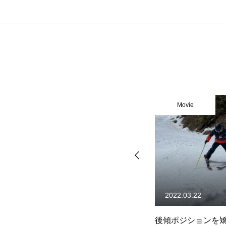
Movie
Movie
2017.05.31
2022.03.22
な
コブ斜面の滑り方動画マニュ
後傾ポジションを