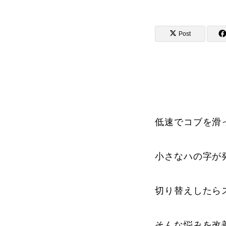
Post
講師から選ぶ
インストラクター募集
インストラク
低速でコブを滑
小さなハの字が
コブレッスン参加のお客様の声
切り替えしたら
レッスンレポート
そんな悩みを改