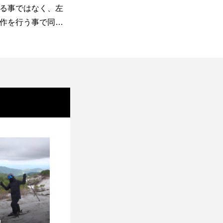
る事ではなく、左
分の滑りは見えない」それな
切
作を行う事で同調
ら動作でチェック
「
見える事が密脚の
ク
9