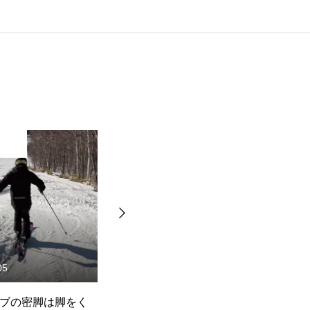
Movie
05
2024.04.16
ブの密脚は脚をく
コブの出口でジャンプ！「自
コ