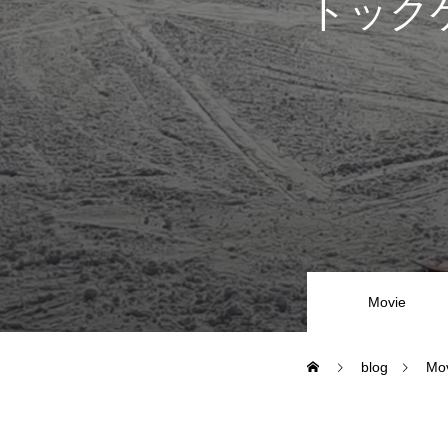
トック
尾瀬岩鞍
鷲ヶ岳＆高鷲
白馬五竜FA
レッスンテーマから選ぶ
Movie
blog
Mo
初級1
初級2
特別講座
PV