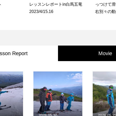
ル
レッスンレポートin白馬五竜
っつけて滑
2023/4/15.16
右別々の動
した操作に
考え方
sson Report
Movie
2026.05.30
2026.05.2