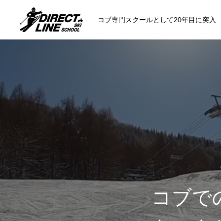
コブ専門スクールとして20年目に突入
スクールについて知る
コンセプトと開催スキー場
参加までの流
各会場の集合場所
コブで
スキー場から選ぶ