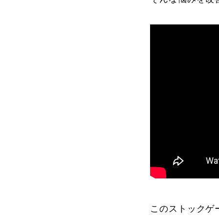
よくある質問
レッスン内容について
レッスン周辺
動画で学ぶ
最新レッスン動画
レッスン動画
このストックゲ