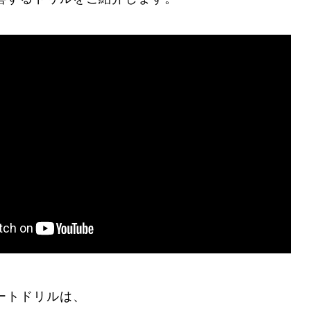
に関して
お申し込みについて
一覧
コブ斜面の滑り方解説動画
ートドリルは、