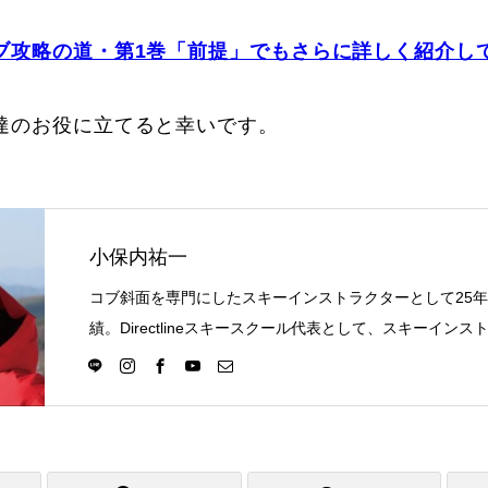
Online Store
Mo
ブ攻略の道・第1巻「前提」でもさらに詳しく紹介し
達のお役に立てると幸いです。
小保内祐一
コブ斜面を専門にしたスキーインストラクターとして25
定商取引法に基づく表記
プライバシーポリシー
績。Directlineスキースクール代表として、スキーイン
選択の一つになる世界を目指し活動中。