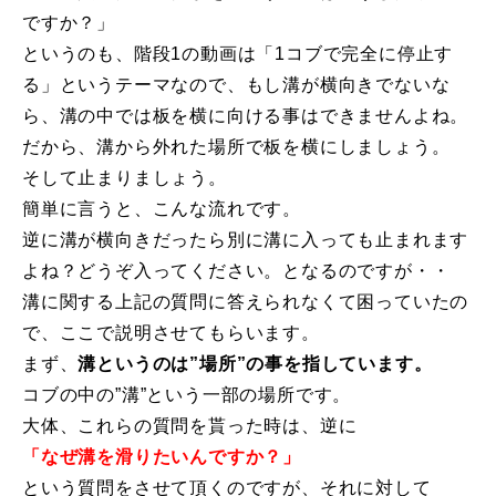
ですか？」
特別講座
というのも、階段1の動画は「1コブで完全に停止す
る」というテーマなので、もし溝が横向きでないな
PV
ら、溝の中では板を横に向ける事はできませんよね。
だから、溝から外れた場所で板を横にしましょう。
講師から選ぶ
Instructor
そして止まりましょう。
インストラクター募集
簡単に言うと、こんな流れです。
逆に溝が横向きだったら別に溝に入っても止まれます
インストラクター一覧
よね？どうぞ入ってください。となるのですが・・
溝に関する上記の質問に答えられなくて困っていたの
コブレッスン参加のお客様の声
Review
で、ここで説明させてもらいます。
まず、
溝というのは”場所”の事を指しています。
レッスンレポート
Report
コブの中の”溝”という一部の場所です。
よくある質問
大体、これらの質問を貰った時は、逆に
FAQ
「なぜ溝を滑りたいんですか？」
レッスン内容について
という質問をさせて頂くのですが、それに対して