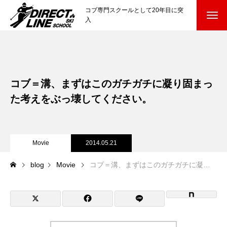
コブ専門スクールとして20年目に突
入
スクールについて知る
Directline Ski School
コンセプトと開催スキー場
コブ＝溝、まずはこのガチガチに凝り固まっ
参加までの流れ
た考えをぶっ壊してください。
レッスン料金
Movie
2014.05.21
参加費のお支払い
blog
Movie
コブ＝溝、まずはこのガチガチに凝り固まった考えをぶっ壊してください。
各会場の集合場所
スキー場から選ぶ
Ski Area
尾瀬岩鞍