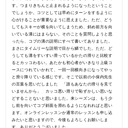
す。つまりきちんと止まれるようになったということ
でしょうか。コツとしては早めにターンをするように
心がけることが重要なように思えました。ただ、どう
してもスキーが横を向いてしまうため、斜め前方を向
いている溝にはまらない。そのことを質問しようと思
ったら、コブの溝の説明にすべて書いてありました。
まさにタイムリーな説明で目から鱗でした。ただ、ど
うしても溝をすいすい滑っているかたの滑りと比較す
るとカッコわるい。あたかも初心者がいきなり上級コ
ースにつれていかれて、一回一回横向きになってやっ
と滑り降りている感じです。そこで以前の小保内先生
の言葉を思いだしました 「誰もあなたの滑りを見て
いませんから」 カッコ悪い滑りで恥ずかしい思いな
どすることないと思いました。来シーズンは、もう少
し前を向いてコブ斜面を滑れるようになれればと思い
ます。オンラインレッスンか通常のレッスンも申し込
みたいと思いますので、今後もよろしくお願いしま
す。ありがとうございました。