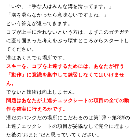
「いや、上手な人はみんな溝を滑ってます。」
レッスン周辺に関して
「溝を滑らなかったら意味ないですよね。」
という答えが返ってきます。
お申し込みについて
コブが上手に滑れないという方は、まずこのガチガチ
に凝り固まった考えをぶっ壊すところからスタートし
動画で学ぶ
Movie
てください。
最新レッスン動画
溝はあくまでも場所です。
スキーを、コブを上達するためには、あなたが行う
レッスン動画一覧
「動作」に意識を集中して練習しなくてはいけませ
ん。
コブ斜面の滑り方解説動画
Online Store
でないと技術は向上しません。
問題はあなたが上達チェックシートの項目の全ての動
無料プレゼント動画
Movie
作を確実に行えるかです。
プレゼント
溝だのバンクだの場所にこだわるのは第1弾～第3弾の
Present
上達チェックシートの項目が妥協なしで完全に埋まっ
プレゼント付メルマガ
た後の”おまけ”だと思っていてください。