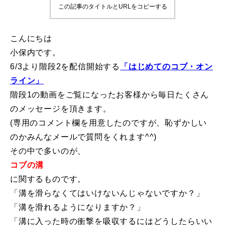
この記事のタイトルとURLをコピーする
鷲ヶ岳＆高鷲スノーパーク
こんにちは
宮城山形
小保内です。
6/3より階段2を配信開始する
「はじめてのコブ・オン
岩手高原
ライン」
白馬五竜FA
階段1の動画をご覧になったお客様から毎日たくさん
のメッセージを頂きます。
レッスンテーマから選ぶ
Lesson Theme
(専用のコメント欄を用意したのですが、恥ずかしい
のかみんなメールで質問をくれます^^)
初級1
その中で多いのが、
コブの溝
初級2
に関するものです。
中級1
「溝を滑らなくてはいけないんじゃないですか？」
「溝を滑れるようになりますか？」
中級2
「溝に入った時の衝撃を吸収するにはどうしたらいい