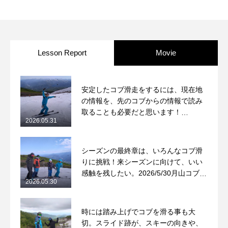
Lesson Report
Movie
安定したコブ滑走をするには、現在地
の情報を、先のコブからの情報で読み
取ることも必要だと思います！
2026.05.31
2026/5/31月山コブレッスンレポート
シーズンの最終章は、いろんなコブ滑
りに挑戦！来シーズンに向けて、いい
感触を残したい。2026/5/30月山コブレ
2026.05.30
ッスンレポート
時には踏み上げでコブを滑る事も大
切。スライド跡が、スキーの向きや、