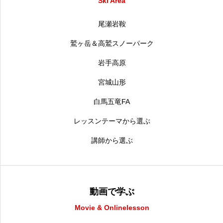
Ski Area
尾瀬岩鞍
鷲ヶ岳＆高鷲スノーパーク
岩手高原
宮城山形
白馬五竜FA
レッスンテーマから選ぶ
講師から選ぶ
動画で学ぶ
Movie & Onlinelesson