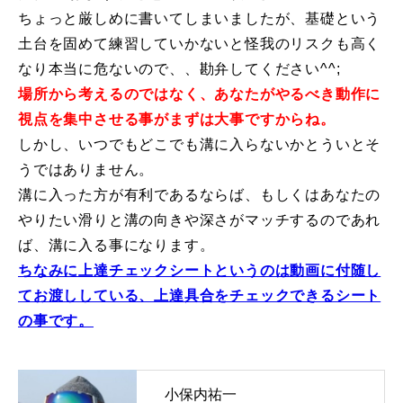
ちょっと厳しめに書いてしまいましたが、基礎という
常時メルマガ
土台を固めて練習していかないと怪我のリスクも高く
なり本当に危ないので、、勘弁してください^^;
場所から考えるのではなく、あなたがやるべき動作に
お問合せ
特定商取引法に基づく表記
プライバシーポリシー
会社
視点を集中させる事がまずは大事ですからね。
しかし、いつでもどこでも溝に入らないかとういとそ
うではありません。
溝に入った方が有利であるならば、もしくはあなたの
やりたい滑りと溝の向きや深さがマッチするのであれ
ば、溝に入る事になります。
ちなみに上達チェックシートというのは動画に付随し
てお渡ししている、上達具合をチェックできるシート
の事です。
小保内祐一