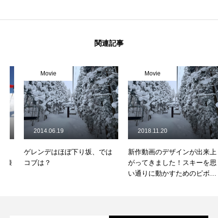
レッスン周辺に関して
お申し込みについて
関連記事
動画で学ぶ
Movie
Movie
Movie
最新レッスン動画
レッスン動画一覧
2014.06.19
2018.11.20
コブ斜面の滑り方解説動画
Online Store
ゲレンデはほぼ下り坂、では
新作動画のデザインが出来上
無料プレゼント動画
コブは？
がってきました！スキーを思
Movie
い通りに動かすためのピボッ
ト操作
プレゼント
Present
プレゼント付メルマガ