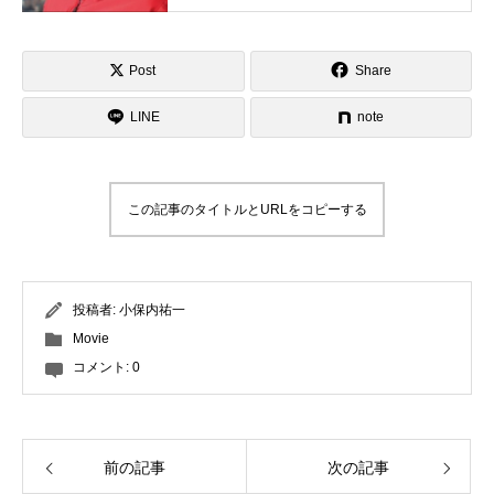
スキーインストラクターが職業選択の
一つになる世界を目指し活動中。
特別講座
Post
Share
PV
LINE
note
講師から選ぶ
Instructor
インストラクター募集
この記事のタイトルとURLをコピーする
インストラクター一覧
投稿者:
小保内祐一
コブレッスン参加のお客様の声
Review
Movie
レッスンレポート
コメント:
0
Report
よくある質問
FAQ
前の記事
次の記事
レッスン内容について