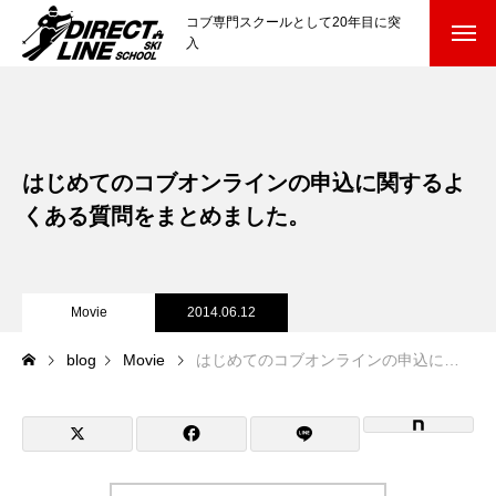
コブ専門スクールとして20年目に突
入
スクールについて知る
Directline Ski School
コンセプトと開催スキー場
はじめてのコブオンラインの申込に関するよ
参加までの流れ
くある質問をまとめました。
レッスン料金
Movie
2014.06.12
参加費のお支払い
blog
Movie
はじめてのコブオンラインの申込に関するよくある質問をまとめました。
各会場の集合場所
スキー場から選ぶ
Ski Area
尾瀬岩鞍