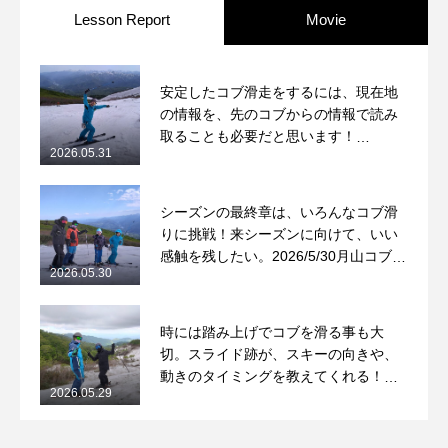
Lesson Report
Movie
常時メルマガ
安定したコブ滑走をするには、現在地
の情報を、先のコブからの情報で読み
お問合せ
特定商取引法に基づく表記
プライバシーポリシー
会社
取ることも必要だと思います！
2026.05.31
2026/5/31月山コブレッスンレポート
シーズンの最終章は、いろんなコブ滑
りに挑戦！来シーズンに向けて、いい
感触を残したい。2026/5/30月山コブレ
2026.05.30
ッスンレポート
時には踏み上げでコブを滑る事も大
切。スライド跡が、スキーの向きや、
動きのタイミングを教えてくれる！
2026.05.29
2026/5/29月山コブレッスンレポート