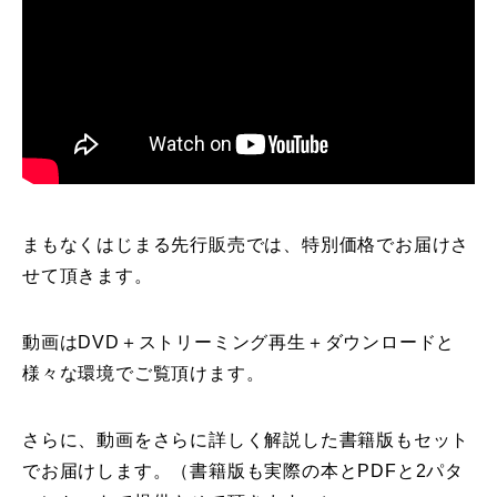
特別講座
PV
講師から選ぶ
Instructor
インストラクター募集
まもなくはじまる先行販売では、特別価格でお届けさ
インストラクター一覧
せて頂きます。
コブレッスン参加のお客様の声
Review
動画はDVD＋ストリーミング再生＋ダウンロードと
レッスンレポート
様々な環境でご覧頂けます。
Report
よくある質問
FAQ
さらに、動画をさらに詳しく解説した書籍版もセット
でお届けします。（書籍版も実際の本とPDFと2パタ
レッスン内容について