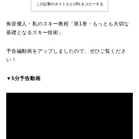
この記事のタイトルとURLをコピーする
鷲ヶ岳＆高鷲スノーパーク
角皆優人・私のスキー教程「第1巻・もっとも大切な
宮城山形
基礎となるスキー技術」
岩手高原
予告編動画をアップしましたので、ぜひご覧くださ
白馬五竜FA
い！
レッスンテーマから選ぶ
Lesson Theme
▼5分予告動画
初級1
初級2
中級1
中級2