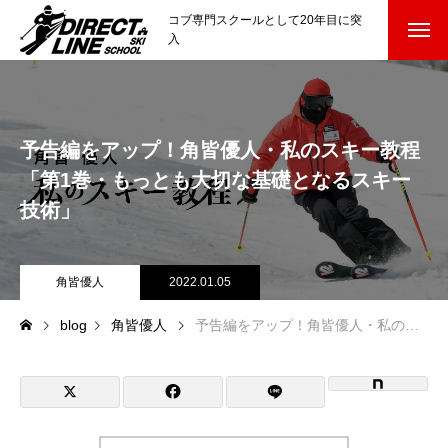
コブ専門スクールとして20年目に突
入
スクールについて知る
Directline Ski School
コンセプトと開催スキー場
予告編をアップ！角皆優人・私のスキー教程
「第1巻・もっとも大切な基礎となるスキー
参加までの流れ
技術」
レッスン料金
角皆優人
2022.01.05
参加費のお支払い
blog
角皆優人
予告編をアップ！角皆優人・私のスキー教程「第1巻・もっとも大切な基礎となるスキー技術」
各会場の集合場所
スキー場から選ぶ
Ski Area
尾瀬岩鞍