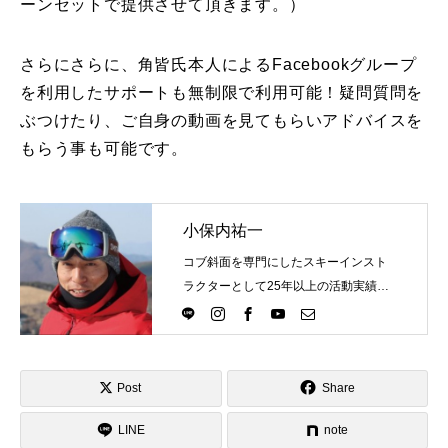
ーンセットで提供させて頂きます。）
レッスン周辺に関して
さらにさらに、角皆氏本人によるFacebookグループ
お申し込みについて
を利用したサポートも無制限で利用可能！疑問質問を
ぶつけたり、ご自身の動画を見てもらいアドバイスを
動画で学ぶ
Movie
もらう事も可能です。
最新レッスン動画
小保内祐一
レッスン動画一覧
コブ斜面を専門にしたスキーインスト
コブ斜面の滑り方解説動画
Online Store
ラクターとして25年以上の活動実績。
Directlineスキースクール代表として、
無料プレゼント動画
Movie
スキーインストラクターが職業選択の
一つになる世界を目指し活動中。
プレゼント
Present
Post
Share
LINE
note
プレゼント付メルマガ