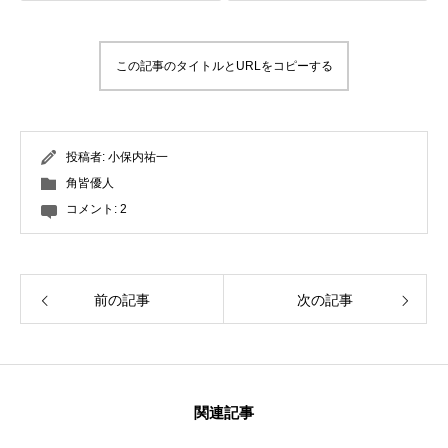
常時メルマガ
この記事のタイトルとURLをコピーする
お問合せ
特定商取引法に基づく表記
プライバシーポリシー
会社
投稿者:
小保内祐一
角皆優人
コメント:
2
前の記事
次の記事
関連記事