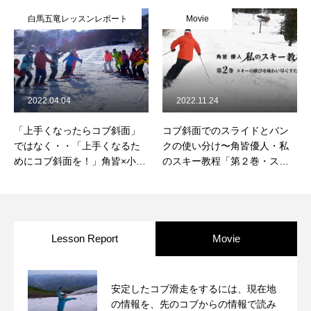
白馬五竜レッスンレポート
Movie
2022.04.04
2022.11.24
「上手くなったらコブ斜面」
コブ斜面でのスライドとバン
ではなく・・「上手くなるた
クの使い分け〜角皆優人・私
めにコブ斜面を！」角皆×小保
のスキー教程「第２巻・スキ
内コラボ・白馬五竜コブレッ
ーの歓びを味わい尽くすため
スン
に」より〜
Lesson Report
Movie
安定したコブ滑走をするには、現在地
の情報を、先のコブからの情報で読み