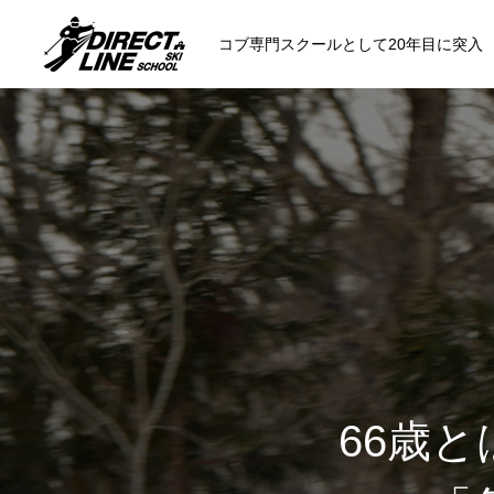
コブ専門スクールとして20年目に突入
スクールについて知る
コンセプトと開催スキー場
参加までの流
各会場の集合場所
66歳
スキー場から選ぶ