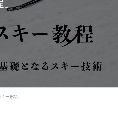
程」
岩手高原
Lesson Theme
スキー教程」
中級2