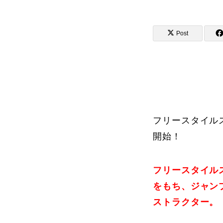
Post
講師から選ぶ
インストラクター募集
インストラク
フリースタイル
開始！
コブレッスン参加のお客様の声
フリースタイル
をもち、ジャン
ストラクター。
レッスンレポート