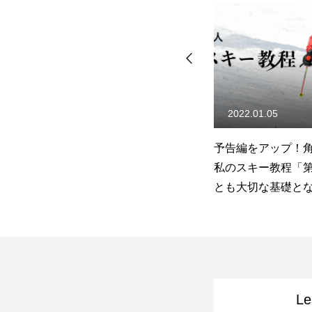
2022.01.05
2022.04.04
私
予告編をアップ！角皆優人・
「上手くなったら
キ
私のスキー教程「第1巻・もっ
ではなく・・「上
め
とも大切な基礎となるスキー
めにコブ斜面を！」
技術」
内コラボ・白馬五
スン
Le