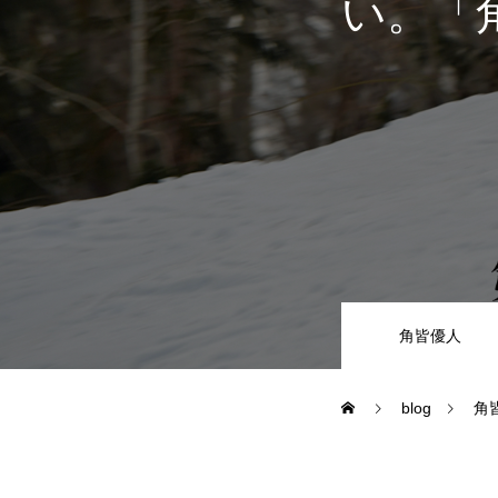
い。「
尾瀬岩鞍
鷲ヶ岳＆高鷲
白馬五竜FA
レッスンテーマから選ぶ
角皆優人
blog
角
初級1
初級2
特別講座
PV