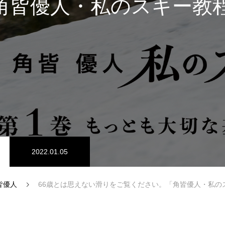
角皆優人・私のスキー教
スノーパーク
宮城山形
2022.01.05
皆優人
66歳とは思えない滑りをご覧ください。「角皆優人・私の
中級1