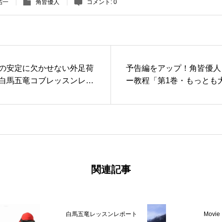
祐一
角皆優人
コメント:
0
の安定に欠かせない外足荷
予告編をアップ！角皆優人
白馬五竜コブレッスンレポ
ー教程「第1巻・もっとも
/1,2]
となるスキー技術」
関連記事
ート
Movie
Movie