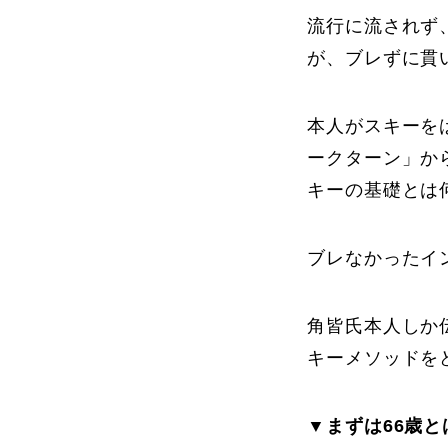
流行に流されず
が、ブレずに貫
よくある質問
本人がスキーを
ークターン」か
レッスン内容について
レッスン周辺
キーの基礎とは
ブレなかったイ
動画で学ぶ
角皆氏本人しか
キーメソッドを
最新レッスン動画
レッスン動画
▼まずは66歳