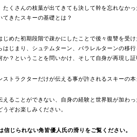
、たくさんの枝葉が出てきても決して幹を忘れなかっ
いてきたスキーの基礎とは？
はじめた初期段階で疎かにしたことで後々復讐を受け
らはじまり、シュテムターン、パラレルターンの移行
に関して
お申し込みについて
何か？ということを問いかけ、そして自身が再現し証
ンストラクターだけが伝える事が許されるスキーの本
伝えることができない、自身の経験と世界観が加わっ
どうぞお楽しみください。
一覧
コブ斜面の滑り方解説動画
とは信じられない角皆優人氏の滑りをご覧ください。