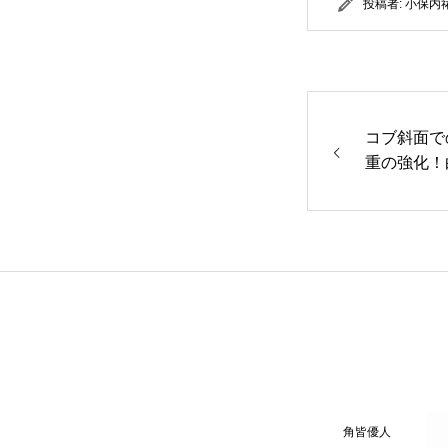
投稿者:
小保内
コブ斜面で
重の強化！
ート[2022/01
角皆優人
白馬五竜レッスンレポ