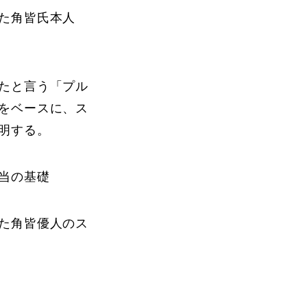
た角皆氏本人
FAQ
たと言う「プル
をベースに、ス
明する。
当の基礎
Movie
た角皆優人のス
無料プレゼント動画