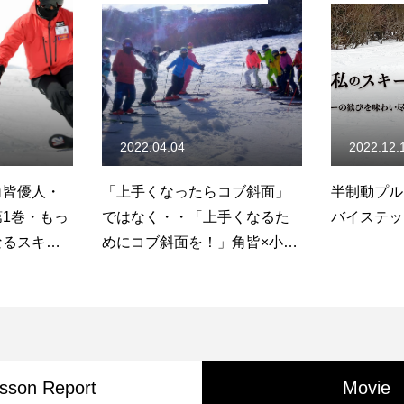
2022.12.16
2022.11.
コブ斜面」
半制動プルークからステップ
コブ斜面で
手くなるた
バイステップでコブ攻略！
クの使い分
角皆×小保
のスキー教
竜コブレッ
ーの歓びを
に」より〜
sson Report
Movie