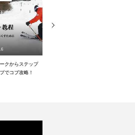
24
2022.12.14
のスライドとバン
【予告編動画】角皆優人・私
予
け〜角皆優人・私
のスキー教程「第２巻・スキ
私
程「第２巻・スキ
ーの歓びを味わい尽くすため
と
味わい尽くすため
に」
技