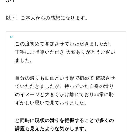
か？
特別講座
以下、ご本人からの感想になります。
PV
講師から選ぶ
Instructor
この度初めて参加させていただきましたが、
丁寧にご指導いただき 大変ありがとうござい
インストラクター募集
ました。
インストラクター一覧
自分の滑りも動画という形で初めて 確認させ
コブレッスン参加のお客様の声
Review
ていただきましたが、持っていた自身の滑り
のイメージと大きくかけ離れており非常に恥
レッスンレポート
Report
ずかしい思いで見ておりました。
よくある質問
FAQ
と同時に
現状の滑りを把握することで多くの
レッスン内容について
課題も見えたような気がします。