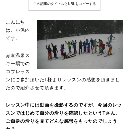
この記事のタイトルとURLをコピーする
鷲ヶ岳＆高鷲スノーパーク
こんにち
宮城山形
は、小保内
です。
岩手高原
白馬五竜FA
赤倉温泉ス
キー場での
レッスンテーマから選ぶ
Lesson Theme
コブレッス
ンにご参加頂いたT様よりレッスンの感想を頂きまし
初級1
たので紹介させて頂きます。
初級2
レッスン中には動画を撮影するのですが、今回のレッ
中級1
スンではじめて自分の滑りを確認したというTさん、
ご自身の滑りを見てどんな感想をもったのでしょう
中級2