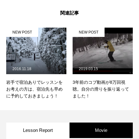
関連記事
NEW POST
NEW POST
2016.11.18
2019.03.15
岩手で宿泊ありでレッスンを
3年前のコブ動画が8万回視
お考えの方は、宿泊先も早め
聴。自分の滑りを振り返って
に予約しておきましょう！
ました！
Lesson Report
Movie