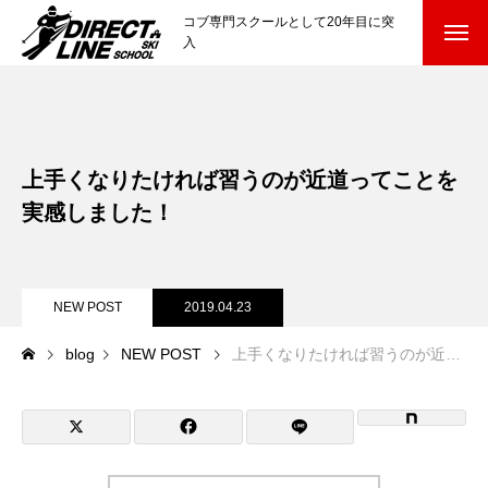
コブ専門スクールとして20年目に突
入
スクールについて知る
Directline Ski School
コンセプトと開催スキー場
上手くなりたければ習うのが近道ってことを
参加までの流れ
実感しました！
レッスン料金
NEW POST
2019.04.23
参加費のお支払い
blog
NEW POST
上手くなりたければ習うのが近道ってことを実感しました！
各会場の集合場所
スキー場から選ぶ
Ski Area
尾瀬岩鞍