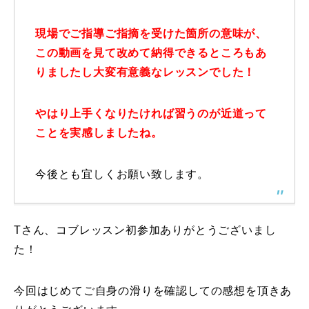
レッスン周辺に関して
現場でご指導ご指摘を受けた箇所の意味が、
この動画を見て改めて納得できるところもあ
お申し込みについて
りましたし大変有意義なレッスンでした！
動画で学ぶ
Movie
やはり上手くなりたければ習うのが近道って
最新レッスン動画
ことを実感しましたね。
レッスン動画一覧
今後とも宜しくお願い致します。
コブ斜面の滑り方解説動画
Online Store
無料プレゼント動画
Tさん、コブレッスン初参加ありがとうございまし
Movie
た！
プレゼント
Present
今回はじめてご自身の滑りを確認しての感想を頂きあ
プレゼント付メルマガ