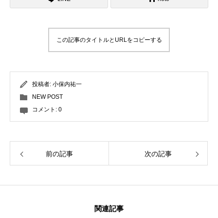
レッスン周辺に関して
この記事のタイトルとURLをコピーする
お申し込みについて
動画で学ぶ
Movie
投稿者:
小保内祐一
最新レッスン動画
NEW POST
コメント:
0
レッスン動画一覧
コブ斜面の滑り方解説動画
Online Store
前の記事
次の記事
無料プレゼント動画
Movie
プレゼント
Present
関連記事
プレゼント付メルマガ