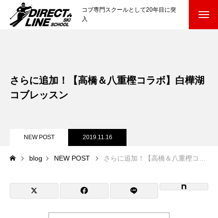
コブ専門スクールとして20年目に突
入
スクールについて知る
Directline Ski School
コンセプトと開催スキー場
さらに追加！【高橋＆八重樫コラボ】白樺湖
参加までの流れ
コブレッスン
レッスン料金
NEW POST
2019.11.16
参加費のお支払い
blog
NEW POST
さらに追加！【高橋＆八重樫コラボ】白樺湖コブレッスン
各会場の集合場所
スキー場から選ぶ
Ski Area
尾瀬岩鞍