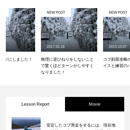
常時メルマガ
NEW POST
NEW POST
お問合せ
特定商取引法に基づく表記
プライバシーポリシー
会社
2017.01.16
2015.10.07
無理に逆ひねりをしないこと
コブ斜面攻略の的確なアドバ
で驚くほどターンがしやすく
イスと練習のバリエーション
なりました！
Lesson Report
Movie
安定したコブ滑走をするには、現在地