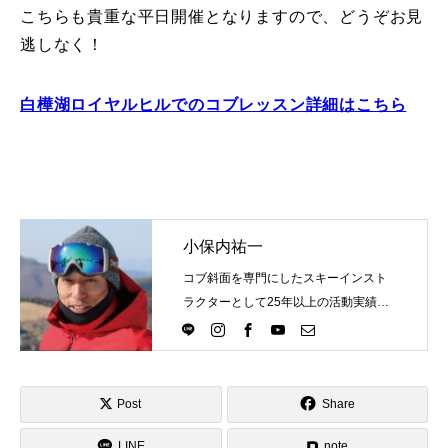
こちらも貴重な平日開催となりますので、どうぞお見
特別講座
逃しなく！
PV
白樺湖ロイヤルヒルでのコブレッスン詳細はこちら
講師から選ぶ
Instructor
インストラクター募集
インストラクター一覧
小保内祐一
コブ斜面を専門にしたスキーインスト
コブレッスン参加のお客様の声
Review
ラクターとして25年以上の活動実績。
Directlineスキースクール代表として、
レッスンレポート
Report
スキーインストラクターが職業選択の
一つになる世界を目指し活動中。
よくある質問
FAQ
Post
Share
レッスン内容について
LINE
note