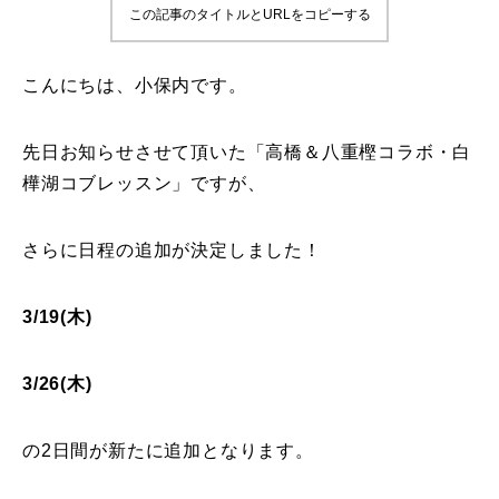
この記事のタイトルとURLをコピーする
鷲ヶ岳＆高鷲スノーパーク
こんにちは、小保内です。
宮城山形
岩手高原
先日お知らせさせて頂いた「高橋＆八重樫コラボ・白
樺湖コブレッスン」ですが、
白馬五竜FA
さらに日程の追加が決定しました！
レッスンテーマから選ぶ
Lesson Theme
初級1
3/19(木)
初級2
3/26(木)
中級1
の2日間が新たに追加となります。
中級2