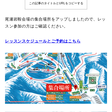
この記事のタイトルとURLをコピーする
鷲ヶ岳＆高鷲スノーパーク
尾瀬岩鞍会場の集合場所をアップしましたので、レッ
宮城山形
スン参加の方はご確認ください。
岩手高原
レッスンスケジュールとご予約はこちら
白馬五竜FA
レッスンテーマから選ぶ
Lesson Theme
初級1
初級2
中級1
中級2