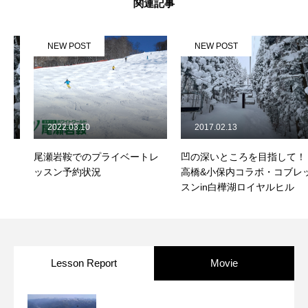
関連記事
常時メルマガ
NEW POST
NEW POST
お問合せ
特定商取引法に基づく表記
プライバシーポリシー
会社
2022.03.10
2017.02.13
尾瀬岩鞍でのプライベートレ
凹の深いところを目指して！
ッスン予約状況
高橋&小保内コラボ・コブレッ
スンin白樺湖ロイヤルヒル
Lesson Report
Movie