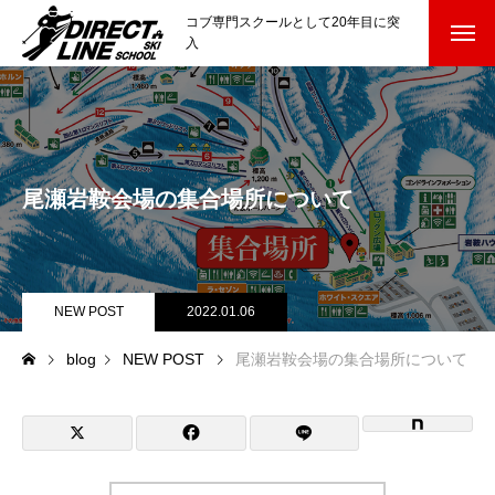
コブ専門スクールとして20年目に突
入
スクールについて知る
Directline Ski School
コンセプトと開催スキー場
尾瀬岩鞍会場の集合場所について
参加までの流れ
レッスン料金
NEW POST
2022.01.06
参加費のお支払い
blog
NEW POST
尾瀬岩鞍会場の集合場所について
各会場の集合場所
スキー場から選ぶ
Ski Area
尾瀬岩鞍