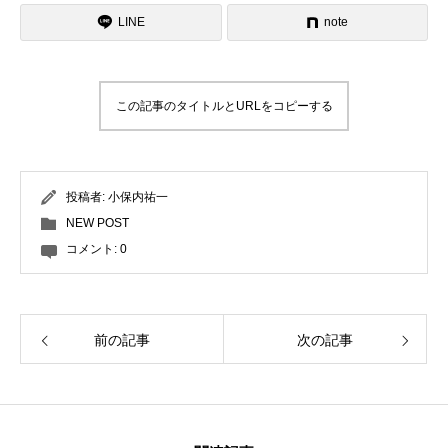
LINE
note
レッスン周辺に関して
お申し込みについて
この記事のタイトルとURLをコピーする
動画で学ぶ
Movie
最新レッスン動画
投稿者:
小保内祐一
NEW POST
レッスン動画一覧
コメント:
0
コブ斜面の滑り方解説動画
Online Store
無料プレゼント動画
Movie
前の記事
次の記事
プレゼント
Present
プレゼント付メルマガ