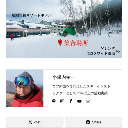
特別講座
PV
講師から選ぶ
Instructor
インストラクター募集
インストラクター一覧
小保内祐一
コブレッスン参加のお客様の声
Review
コブ斜面を専門にしたスキーインスト
ラクターとして25年以上の活動実績。
レッスンレポート
Report
Directlineスキースクール代表として、
スキーインストラクターが職業選択の
よくある質問
FAQ
一つになる世界を目指し活動中。
Post
Share
レッスン内容について